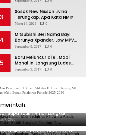
September 8, 2017
0
Sosok New Nissan Livina
3
Terungkap, Apa Kata NMI?
Maret 14, 2023
0
Mitsubishi Beri Nama Bayi
4
Barunya Xpander, Low MPV
Pesaing Avanza cs
September 9, 2017
0
Baru Meluncur di RI, Mobil
5
Mahal Ini Langsung Ludes
Terjual
September 9, 2017
0
Atas Pelantikan H. Zukri, SM dan H. Husni Tamrin, SH
an Wakil Bupati Pelalawan Periode 2025-2030
merintah
gketa Lahan Mak Teduh vs PT Arara
di, Bupati Zukri Ambil Langkah
oling Down
tus 7, 2026
mkab Labuhanbatu Bagikan 300
dera Merah Putih, Sambut HUT ke-81