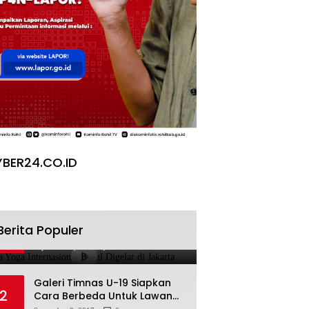
BER24.CO.ID
Pesta Yoga Internasional
Berita Populer
1
Bakal Digelar di Jakarta
September 8, 2017
0
Galeri Timnas U-19 Siapkan
2
Cara Berbeda Untuk Lawan
Vietnam