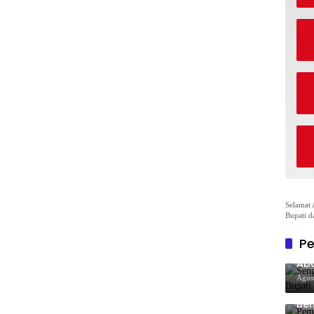
Selamat 
Bupati d
Pe
Sen
Aba
Co
Agus
Pe
Ben