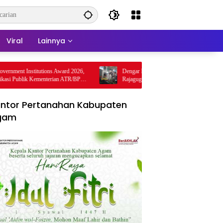
Viral
Lainnya
Institutions Award 2026,
Dengar Langsung Jeritan Pedagang, Sabam
lik Kementerian ATR/BPN
Rajaguguk Turun ke Pasar Gelugur Rantauprapat
ntor Pertanahan Kabupaten
gam