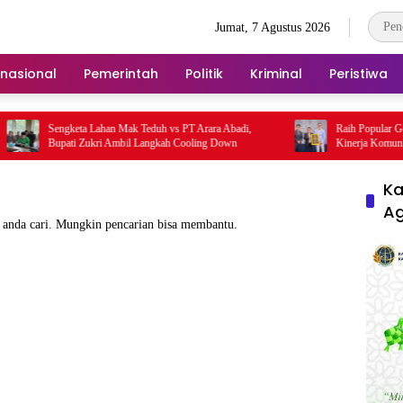
Jumat, 7 Agustus 2026
rnasional
Pemerintah
Politik
Kriminal
Peristiwa
Sengketa Lahan Mak Teduh vs PT Arara Abadi,
Raih Popular Government 
Bupati Zukri Ambil Langkah Cooling Down
Kinerja Komunikasi Pub
Kembali Diakui
Ka
A
 anda cari. Mungkin pencarian bisa membantu.