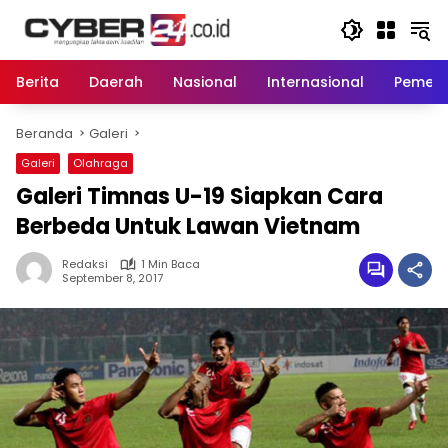
Langsung
ke
konten
Berita
Daerah
Nasional
Internasional
Pemeri
Beranda
Galeri
Galeri
Olahraga
Galeri Timnas U-19 Siapkan Cara
Berbeda Untuk Lawan Vietnam
Redaksi
1 Min Baca
September 8, 2017