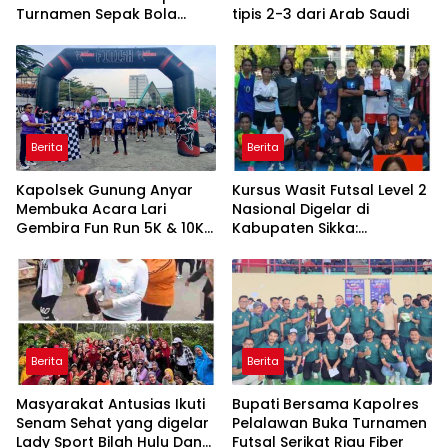
Turnamen Sepak Bola
tipis 2-3 dari Arab Saudi
Tingkat SLTA
Berita
Berita
Kapolsek Gunung Anyar
Kursus Wasit Futsal Level 2
Membuka Acara Lari
Nasional Digelar di
Gembira Fun Run 5K & 10K
Kabupaten Sikka:
Jatim Series 1 Surabaya
Komitmen AFKAB Sikka
Dukung Pengembangan
Kualitas Wasit Futsal
Berita
Berita
Masyarakat Antusias Ikuti
Bupati Bersama Kapolres
Senam Sehat yang digelar
Pelalawan Buka Turnamen
Lady Sport Bilah Hulu Dan
Futsal Serikat Riau Fiber