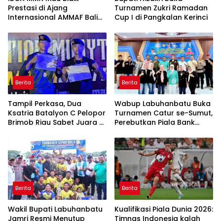
Prestasi di Ajang
Turnamen Zukri Ramadan
Internasional AMMAF Bali
Cup I di Pangkalan Kerinci
dan PON Manado
Berita
Berita
Tampil Perkasa, Dua
Wabup Labuhanbatu Buka
Ksatria Batalyon C Pelopor
Turnamen Catur se-Sumut,
Brimob Riau Sabet Juara di
Perebutkan Piala Bank
Dumai Muaythai Open
Sumut Rantauprapat
2026
Berita
Berita
Wakil Bupati Labuhanbatu
Kualifikasi Piala Dunia 2026:
Jamri Resmi Menutup
Timnas Indonesia kalah