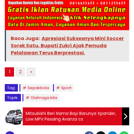
Baca Juga:
Apresiasi Suksesnya Mini Soccer
Sorek Satu, Bupati Zukri Ajak Pemuda
Pelalawan Terus Berprestasi.
1
2
»
Tag:
Sepakbola
Sport
Topik:
Olahraga kita
Mitsubishi Beri Nama Bayi Barunya Xpander,
Low MPV Pesaing Avanza cs