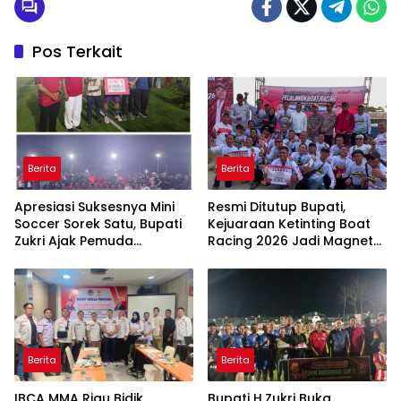
Pos Terkait
Berita
Berita
Apresiasi Suksesnya Mini
Resmi Ditutup Bupati,
Soccer Sorek Satu, Bupati
Kejuaraan Ketinting Boat
Zukri Ajak Pemuda
Racing 2026 Jadi Magnet
Pelalawan Terus
Wisata Baru di Pelalawan
Berprestasi.
Berita
Berita
IBCA MMA Riau Bidik
Bupati H.Zukri Buka