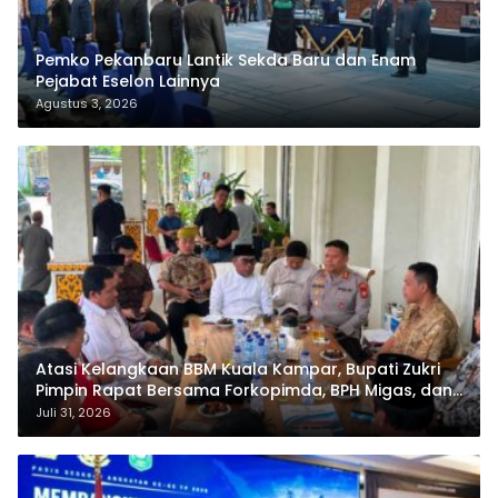
Pemko Pekanbaru Lantik Sekda Baru dan Enam
Pejabat Eselon Lainnya
Agustus 3, 2026
Atasi Kelangkaan BBM Kuala Kampar, Bupati Zukri
Pimpin Rapat Bersama Forkopimda, BPH Migas, dan
Pertamina
Juli 31, 2026