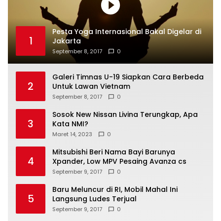
Pesta Yoga Internasional Bakal Digelar di
1
Jakarta
September 8, 2017
0
Galeri Timnas U-19 Siapkan Cara Berbeda
2
Untuk Lawan Vietnam
September 8, 2017
0
Sosok New Nissan Livina Terungkap, Apa
3
Kata NMI?
Maret 14, 2023
0
Mitsubishi Beri Nama Bayi Barunya
4
Xpander, Low MPV Pesaing Avanza cs
September 9, 2017
0
Baru Meluncur di RI, Mobil Mahal Ini
5
Langsung Ludes Terjual
September 9, 2017
0