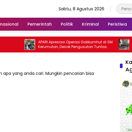
Sabtu, 8 Agustus 2026
rnasional
Pemerintah
Politik
Kriminal
Peristiwa
APARI Apresiasi Operasi Gakkumhut di SM
Buka La
Kerumutan, Desak Pengusutan Tuntas
Warga P
Jaringan Pembalak Liar
Ka
A
 apa yang anda cari. Mungkin pencarian bisa