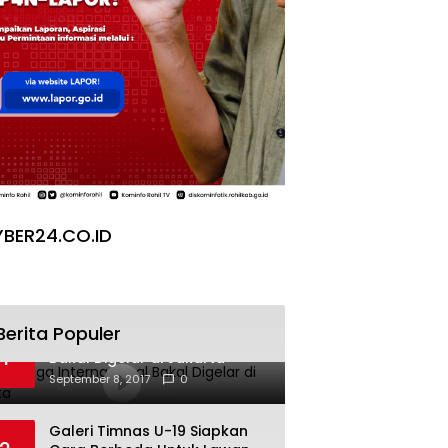
BER24.CO.ID
Berita Populer
Pesta Yoga Internasional
1
Bakal Digelar di Jakarta
September 8, 2017
0
Galeri Timnas U-19 Siapkan