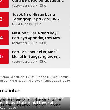
2
Cara Berbeda Untuk Lawan
Vietnam
September 8, 2017
0
Sosok New Nissan Livina
3
Terungkap, Apa Kata NMI?
Maret 14, 2023
0
Mitsubishi Beri Nama Bayi
4
Barunya Xpander, Low MPV
Pesaing Avanza cs
September 9, 2017
0
Baru Meluncur di RI, Mobil
5
Mahal Ini Langsung Ludes
Terjual
September 9, 2017
0
 Atas Pelantikan H. Zukri, SM dan H. Husni Tamrin,
ati dan Wakil Bupati Pelalawan Periode 2025-2030
merintah
gketa Lahan Mak Teduh vs PT Arara
di, Bupati Zukri Ambil Langkah
oling Down
tus 7, 2026