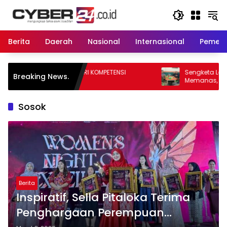
Langsung
ke
konten
Berita
Daerah
Nasional
Internasional
Pemeri
RI KOMPETENSI
Sengketa Lahan Eks PT Sarpindo
Breaking News.
Memanas, Dwitunggal Soleh-Herman
Boyong Pakar Lingkungan ke Pulau Rup
Sosok
Berita
Inspiratif, Sella Pitaloka Terima
Penghargaan Perempuan