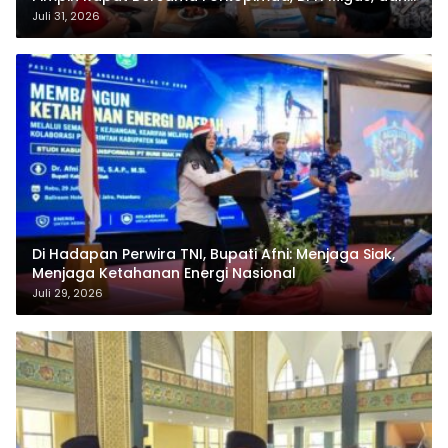
Pertamina
Juli 31, 2026
Di Hadapan Perwira TNI, Bupati Afni: Menjaga Siak,
Menjaga Ketahanan Energi Nasional
Juli 29, 2026