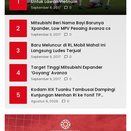
1
Untuk Lawan Vietnam
September 8, 2017
0
Mitsubishi Beri Nama Bayi Barunya
2
Xpander, Low MPV Pesaing Avanza cs
September 9, 2017
0
Baru Meluncur di RI, Mobil Mahal Ini
3
Langsung Ludes Terjual
September 9, 2017
0
Target Tinggi Mitsubishi Expander
4
‘Goyang’ Avanza
September 9, 2017
0
Kodam XIX Tuanku Tambusai Dampingi
5
Kunjungan Menhan RI ke Yonif TP
952/Imam Bulqin, Perkuat Pembangunan
Agustus 6, 2026
0
Satuan