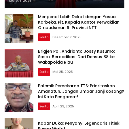
Berprestasi di Hari Perempuan
Maret 8, 2026
Internasional 2026
Mengenal Lebih Dekat dengan Yosua
Karbeka, Plt. Kepala Kantor Perwakilan
Ombudsman RI Provinsi NTT
Berita
Desember 2, 2025
Brigjen Pol. Andrianto Jossy Kusumo:
Sosok Berdedikasi Dari Densus 88 ke
Wakapolda Riau
Berita
Mei 25, 2025
Polemik Pemekaran TTS: Prioritaskan
Amanatun, Jangan Umbar Janji Kosong?
Ini Kata Pengamat!
Berita
April 23, 2025
Kabar Duka: Penyanyi Legendaris Titiek
Puspa Wafat