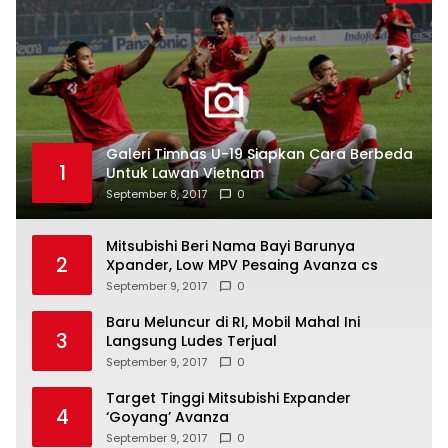
Galeri Timnas U-19 Siapkan Cara Berbeda
1
Untuk Lawan Vietnam
September 8, 2017
0
Mitsubishi Beri Nama Bayi Barunya
2
Xpander, Low MPV Pesaing Avanza cs
September 9, 2017
0
Baru Meluncur di RI, Mobil Mahal Ini
3
Langsung Ludes Terjual
September 9, 2017
0
Target Tinggi Mitsubishi Expander
4
‘Goyang’ Avanza
September 9, 2017
0