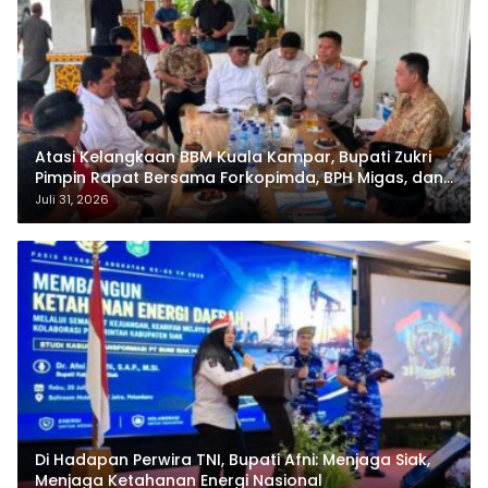
Atasi Kelangkaan BBM Kuala Kampar, Bupati Zukri
Pimpin Rapat Bersama Forkopimda, BPH Migas, dan
Pertamina
Juli 31, 2026
Di Hadapan Perwira TNI, Bupati Afni: Menjaga Siak,
Menjaga Ketahanan Energi Nasional