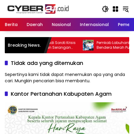
Langsung
ke
konten
Berita
Daerah
Nasional
Internasional
Pemeri
. Elviriadi Soroti Krisis
Pemkab Labuhanbatu Bagikan 300
Breaking News.
i Rentetan Serangan
Bendera Merah Putih, Sambut HUT ke-8
 dan Beruang Terhadap
Kemerdekaan RI
Tidak ada yang ditemukan
Sepertinya kami tidak dapat menemukan apa yang anda
cari. Mungkin pencarian bisa membantu.
Kantor Pertanahan Kabupaten Agam