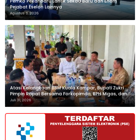
Pemko Pekanbaru Lantik Sekda Baru dan Enam
Pejabat Eselon Lainnya
Agustus 3, 2026
Atasi Kelangkaan BBM Kuala Kampar, Bupati Zukri
Pimpin Rapat Bersama Forkopimda, BPH Migas, dan
Pertamina
Juli 31, 2026