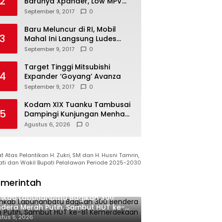
2
Barunya Xpander, Low MPV
Pesaing Avanza cs
September 9, 2017
0
Baru Meluncur di RI, Mobil
3
Mahal Ini Langsung Ludes
Terjual
September 9, 2017
0
Target Tinggi Mitsubishi
4
Expander ‘Goyang’ Avanza
September 9, 2017
0
Kodam XIX Tuanku Tambusai
5
Dampingi Kunjungan Menhan
RI ke Yonif TP 952/Imam
Agustus 6, 2026
0
Bulqin, Perkuat Pembangunan
Satuan
 Atas Pelantikan H. Zukri, SM dan H. Husni Tamrin,
ati dan Wakil Bupati Pelalawan Periode 2025-2030
merintah
mkab Labuhanbatu Bagikan 300
dera Merah Putih, Sambut HUT ke-81
merdekaan RI
tus 5, 2026