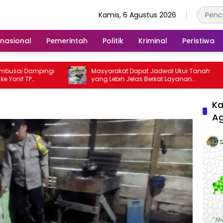
Kamis, 6 Agustus 2026
rnasional
Pemerintah
Politik
Kriminal
Peristiwa
ampingi
Masyarakat Dapat Jadwal Ukur Tanah
P
yang Lebih Jelas Berkat Layanan
bangunan
Pengukuran Terjadwal
Ka
A