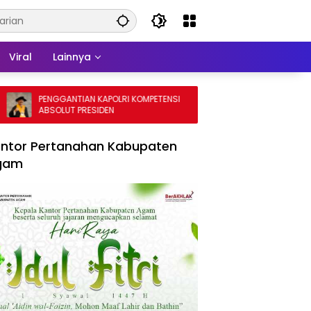
Viral
Lainnya
PENGGANTIAN KAPOLRI KOMPETENSI
Sengketa Lahan Eks P
ABSOLUT PRESIDEN
Memanas, Dwitungga
Boyong Pakar Lingkun
ntor Pertanahan Kabupaten
gam