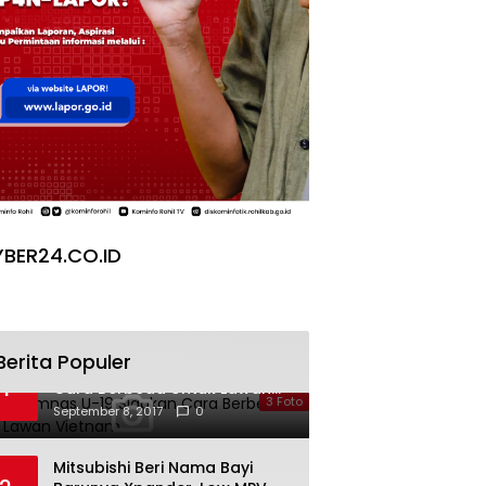
BER24.CO.ID
Berita Populer
Galeri Timnas U-19 Siapkan
1
Cara Berbeda Untuk Lawan
3 Foto
Vietnam
September 8, 2017
0
Mitsubishi Beri Nama Bayi