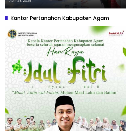
Kekerasan Perempuan dan Anak
April 28, 2025
Kantor Pertanahan Kabupaten Agam