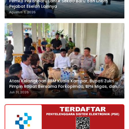
Pemko Pekanbaru Lantik Sekda Baru dan Enam
Pejabat Eselon Lainnya
Agustus 3, 2026
Atasi Kelangkaan BBM Kuala Kampar, Bupati Zukri
Pimpin Rapat Bersama Forkopimda, BPH Migas, dan
Pertamina
Juli 31, 2026