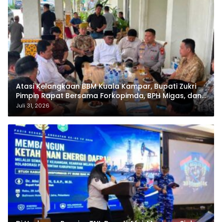
Atasi Kelangkaan BBM Kuala Kampar, Bupati Zukri
Pimpin Rapat Bersama Forkopimda, BPH Migas, dan
Pertamina
Juli 31, 2026