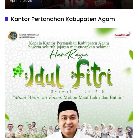
Penggelapan Dana Pilkada
April 19, 2025
Kantor Pertanahan Kabupaten Agam