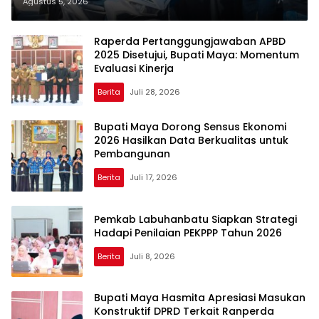
HUT ke-81 Kemerdekaan RI
Agustus 5, 2026
Raperda Pertanggungjawaban APBD
2025 Disetujui, Bupati Maya: Momentum
Evaluasi Kinerja
Berita
Juli 28, 2026
Bupati Maya Dorong Sensus Ekonomi
2026 Hasilkan Data Berkualitas untuk
Pembangunan
Berita
Juli 17, 2026
Pemkab Labuhanbatu Siapkan Strategi
Hadapi Penilaian PEKPPP Tahun 2026
Berita
Juli 8, 2026
Bupati Maya Hasmita Apresiasi Masukan
Konstruktif DPRD Terkait Ranperda