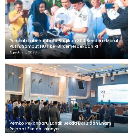
Pemkab Labuhanbatu Bagikan 300 Bendera Merah
Putih, Sambut HUT ke-81 Kemerdekaan RI
Agustus 5, 2026
Pemko Pekanbaru Lantik Sekda Baru dan Enam
Pejabat Eselon Lainnya