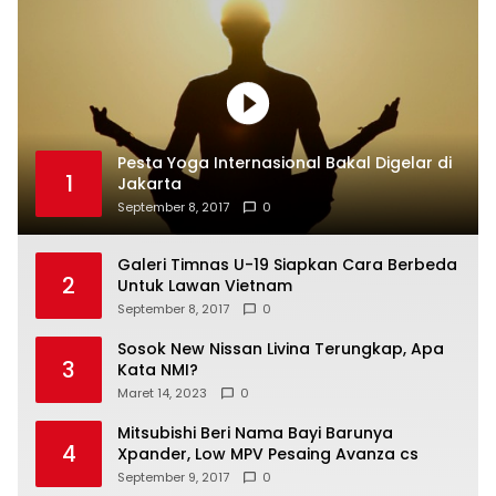
Pesta Yoga Internasional Bakal Digelar di
1
Jakarta
September 8, 2017
0
Galeri Timnas U-19 Siapkan Cara Berbeda
2
Untuk Lawan Vietnam
September 8, 2017
0
Sosok New Nissan Livina Terungkap, Apa
3
Kata NMI?
Maret 14, 2023
0
Mitsubishi Beri Nama Bayi Barunya
4
Xpander, Low MPV Pesaing Avanza cs
September 9, 2017
0