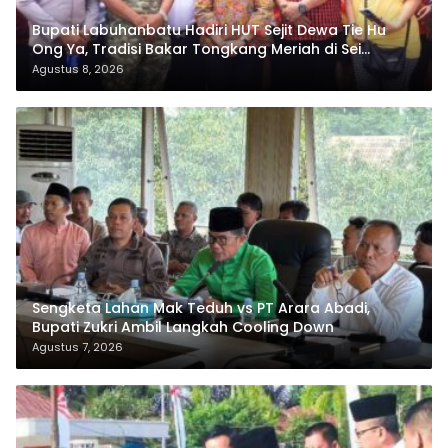
Bupati Labuhanbatu Hadiri HUT Sejit Dewa Tie Hu
Ong Ya, Tradisi Bakar Tongkang Meriah di Sei
Berombang
Agustus 8, 2026
Sengketa Lahan Mak Teduh vs PT Arara Abadi,
Bupati Zukri Ambil Langkah Cooling Down
Agustus 7, 2026