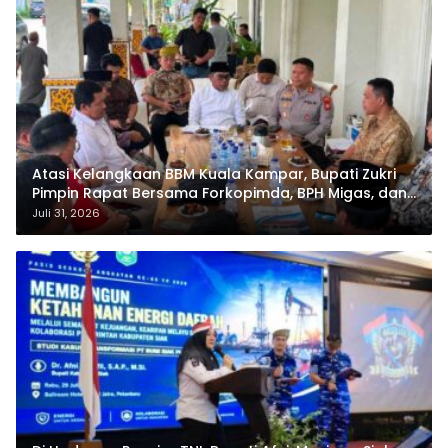
Atasi Kelangkaan BBM Kuala Kampar, Bupati Zukri
Pimpin Rapat Bersama Forkopimda, BPH Migas, dan
Pertamina
Juli 31, 2026