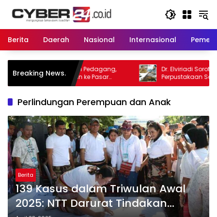
Langsung
ke
konten
Berita
Daerah
Nasional
Internasional
Pemeri
ritan Pedagang,
Dr. Elviriadi Soroti Pengelolaan
Breaking News.
run ke Pasar
Perpustakaan Soeman HS: Jadikan
at
Lokomotif Budaya dan Kawah
Candradimuka Intelektual
Perlindungan Perempuan dan Anak
Berita
139 Kasus dalam Triwulan Awal
2025: NTT Darurat Tindakan