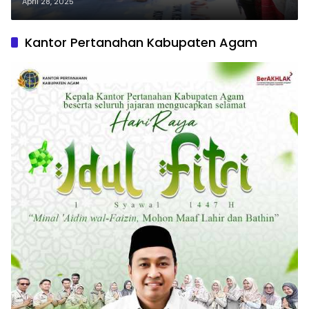
Kekerasan Perempuan dan Anak
April 28, 2025
Kantor Pertanahan Kabupaten Agam