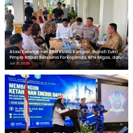
Atasi Kelangkaan BBM Kuala Kampar, Bupati Zukri
Pimpin Rapat Bersama Forkopimda, BPH Migas, dan
Pertamina
Juli 31, 2026