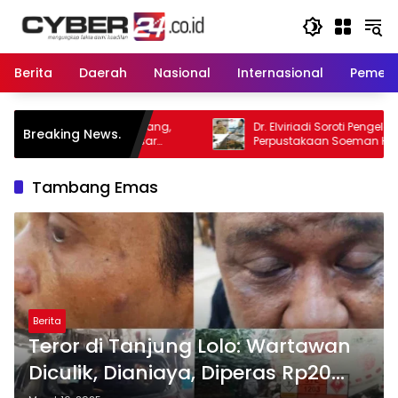
Langsung
ke
konten
Berita
Daerah
Nasional
Internasional
Pemeri
agang,
Dr. Elviriadi Soroti Pengelolaan
Breaking News.
asar
Perpustakaan Soeman HS: Jadikan
Lokomotif Budaya dan Kawah
Candradimuka Intelektual
Tambang Emas
Berita
Teror di Tanjung Lolo: Wartawan
Diculik, Dianiaya, Diperas Rp20