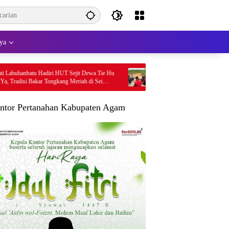
ya
adiri HUT Sejit Dewa Tie Hu
Dugaan Oknum Guru SMPN Bernas Pelalawan
 Tongkang Meriah di Sei
Cabuli Anak, Komnas PA Ungkap Laporan Suda
Masuk Polres Sejak Juli
ntor Pertanahan Kabupaten Agam