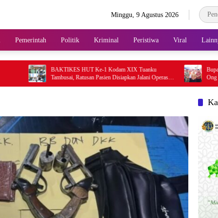
Minggu, 9 Agustus 2026
l
Pemerintah
Politik
Kriminal
Peristiwa
Viral
Lainn
BAKTIKES HUT Ke-1 Kodam XIX Tuanku
Bupati Labuhanbatu H
Tambusai, Ratusan Pasien Disiapkan Jalani Operasi
Ong Ya, Tradisi Bakar
Gratis
Berombang
Ka