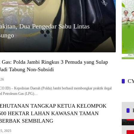
akitan, Dua Pengedar Sabu Lintas
Bungo
 Gas: Polda Jambi Ringkus 3 Pemuda yang Sulap
 Jadi Tabung Non-Subsidi
026
CY
D) – Kepolisian Daerah (Polda) Jambi berhasil membongkar praktik ilegal
ied Petroleum Gas (LPG)…
EHUTANAN TANGKAP KETUA KELOMPOK
 600 HEKTAR LAHAN KAWASAN TAMAN
 BERBAK SEMBILANG
5, 2025