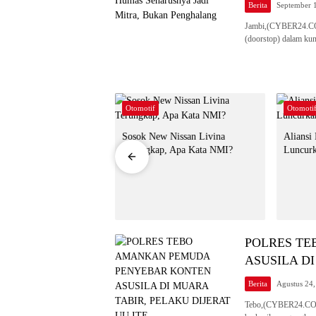
Berita
September 
Jambi,(CYBER24.CO.
(doorstop) dalam ku
Otomotif
Otomoti
ncur di RI, Mobil
Sosok New Nissan Livina
Aliansi
i Langsung Ludes
Terungkap, Apa Kata NMI?
Luncurk
POLRES T
ASUSILA DI
Berita
Agustus 24
Tebo,(CYBER24.CO.ID