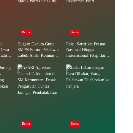
Berita
Berita
tu
Dugaan Oknum Guru
Polri: Sertifikat Prestasi
 Dewa
SMPN Bernas Pelalawan
Nasional Hingga
adisi
Cabuli Anak, Komnas PA
Internasional Tetap Ikuti
eriah
Ungkap Laporan Sudah
Tahapan Seleksi
Masuk Polres Sejak Juli
Rekrutmen Polri
Berita
Berita