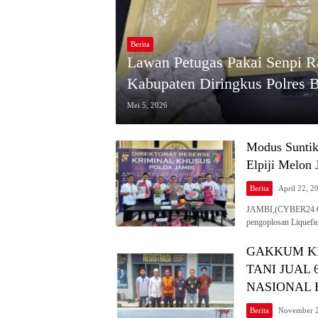
Berita
Lawan Petugas Pakai Senpi R
Kabupaten Diringkus Polres 
Mei 5, 2026
Modus Suntik
Elpiji Melon
Berita
April 22, 2
JAMBI,(CYBER24.CO.I
pengoplosan Liquef
GAKKUM K
TANI JUAL
NASIONAL
Berita
November 2