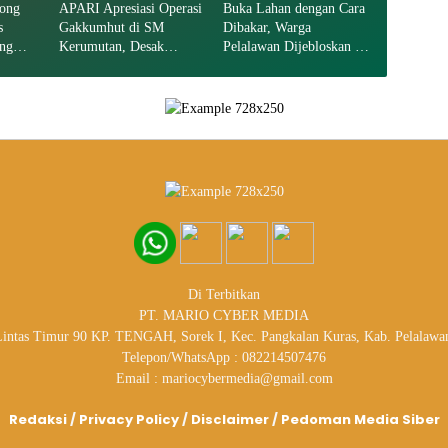
ong
APARI Apresiasi Operasi
Buka Lahan dengan Cara
s
Gakkumhut di SM
Dibakar, Warga
ng
Kerumutan, Desak
Pelalawan Dijebloskan ke
okasi
Pengusutan Tuntas
Penjara
Jaringan Pembalak Liar
Di Terbitkan
PT. MARIO CYBER MEDIA
 Lintas Timur 90 KP. TENGAH, Sorek I, Kec. Pangkalan Kuras, Kab. Pelalawa
Telepon/WhatsApp : 082214507476
Email : mariocybermedia@gmail.com
Redaksi
/
Privacy Policy
/
Disclaimer
/
Pedoman Media Siber