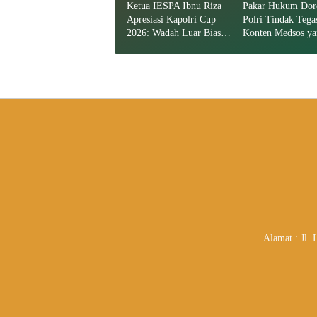
Ketua IESPA Ibnu Riza
Pakar Hukum Dor
Apresiasi Kapolri Cup
Polri Tindak Tega
2026: Wadah Luar Biasa,
Konten Medsos ya
dari Polres hingga
Mengandung Prov
Panggung Nasional
Alamat : Jl.