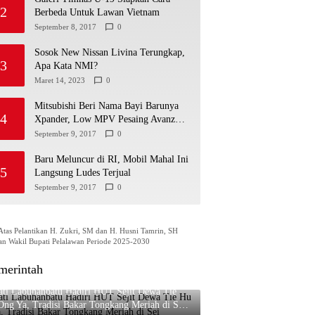
2
Berbeda Untuk Lawan Vietnam
September 8, 2017
0
Sosok New Nissan Livina Terungkap,
3
Apa Kata NMI?
Maret 14, 2023
0
Mitsubishi Beri Nama Bayi Barunya
4
Xpander, Low MPV Pesaing Avanza
cs
September 9, 2017
0
Baru Meluncur di RI, Mobil Mahal Ini
5
Langsung Ludes Terjual
September 9, 2017
0
Atas Pelantikan H. Zukri, SM dan H. Husni Tamrin, SH
an Wakil Bupati Pelalawan Periode 2025-2030
merintah
ati Labuhanbatu Hadiri HUT Sejit Dewa Tie
ng Ya, Tradisi Bakar Tongkang Meriah di Sei