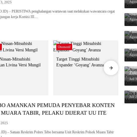
Ber
Agus
13, 2025
Sen
ID) – PERISTIWA penghalangan wartawan saat melakukan wawancara cegat
Bup
njungan kerja Komisi III…
Agus
Pem
Put
Agus
Pem
f
Otomotif
Otomo
Peja
Agus
 Nissan-Mitsubishi
Target Tinggi Mitsubishi
Baru 
an Livina Versi Mungil
Expander ‘Goyang’ Avanza
Mahal
Ata
Terjua
Zuk
Miga
Juli 
Di H
Siak
Juli 
EBO AMANKAN PEMUDA PENYEBAR KONTEN
 MUARA TABIR, PELAKU DIJERAT UU ITE
, 2025
) – Satuan Reskrim Polres Tebo bersama Unit Reskrim Polsek Muara Tabir