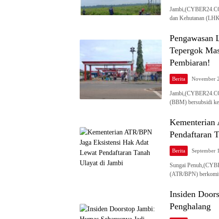
Jambi,(CYBER24.CO
dan Kehutanan (LH
Pengawasan L
Tepergok Mas
Pembiaran!
Berita
November 2
Jambi,(CYBER24.CO.
(BBM) bersubsidi k
Kementerian 
Pendaftaran T
Berita
September 
Sungai Penuh,(CYBE
(ATR/BPN) berkomit
Insiden Door
Penghalang