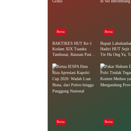
Berita
Berita
BAKTIKES HUT Ke-1
Bupati Labuhanba
Kodam XIX Tuanku
Hadiri HUT Sejit
Tambusai, Ratusan Pasien
Tie Hu Ong Ya, Tr
Disiapkan Jalani Operasi
Bakar Tongkang M
Gratis
di Sei Berombang
Berita
Berita