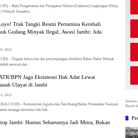
.ID) – Balai Pengamanan dan Penegakan Hukum (Gakkum) Lingkungan Hidup
K) Wilayah Sumatera…
oyo! Truk Tangki Resmi Pertamina Kembali
uk Gudang Minyak Ilegal, Awasi Jambi: Ada
0, 2025
ID) – Dugaan kebocoran dan penyimpangan distribusi Bahan Bakar Minyak
embali mencuat dan…
ATR/BPN Jaga Eksistensi Hak Adat Lewat
anah Ulayat di Jambi
14, 2025
Selamat 
R24.CO.ID) – Kementerian Agraria dan Tata Ruang/Badan Pertanahan Nasional
Bupati d
men menjaga eksistensi hak-hak…
Pe
stop Jambi: Humas Seharusnya Jadi Mitra, Bukan
Bup
Hu O