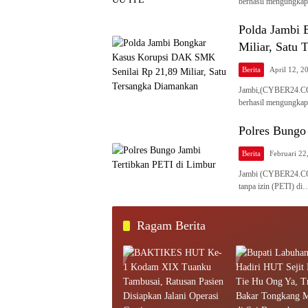
berhasil mengungka
Polda Jambi 
Miliar, Satu
Berita
April 12, 2
Jambi,(CYBER24.CO.I
berhasil mengungkap
Polres Bungo
Berita
Februari 22
Jambi (CYBER24.CO.
tanpa izin (PETI) di
Ragam Berita