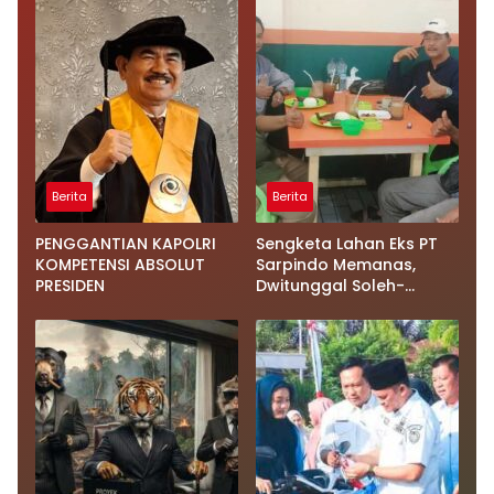
Berita
Berita
PENGGANTIAN KAPOLRI
Sengketa Lahan Eks PT
KOMPETENSI ABSOLUT
Sarpindo Memanas,
PRESIDEN
Dwitunggal Soleh-
Herman Boyong Pakar
Lingkungan ke Pulau
Rupat