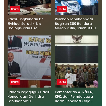
Berita
Berita
Pakar Lingkungan Dr.
Pemkab Labuhanbatu
Elviriadi Soroti Krisis
Bagikan 300 Bendera
Ekologis Riau Usai
Merah Putih, Sambut HUT
Rentetan Serangan
ke-81 Kemerdekaan RI
Monyet, Harimau, dan
Beruang Terhadap
Warga
Berita
Berita
Sabam Rajaguguk Hadiri
Kementerian ATR/BPN,
Konsolidasi Gerindra
KPK, dan Pemda Jawa
Labuhanbatu
Barat Sepakati Kerja
Sama dalam Upaya