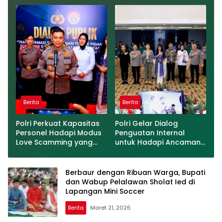
Pencegahan Korupsi
serta Penguatan
Ekonomi Daerah
Berita
Berita
Polri Perkuat Kapasitas
Polri Gelar Dialog
Personel Hadapi Modus
Penguatan Internal
Love Scamming yang
untuk Hadapi Ancaman
Kian Kompleks
Love Scamming di Era
Digital
Berbaur dengan Ribuan Warga, Bupati
dan Wabup Pelalawan Sholat Ied di
Lapangan Mini Soccer
Berita
Maret 21, 2026