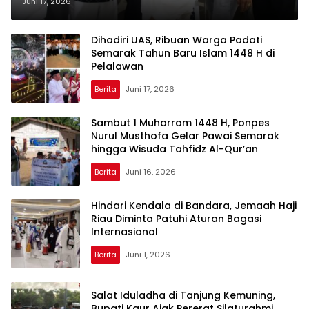
Keluarga dan Pemkab
Juni 17, 2026
Dihadiri UAS, Ribuan Warga Padati
Semarak Tahun Baru Islam 1448 H di
Pelalawan
Berita
Juni 17, 2026
Sambut 1 Muharram 1448 H, Ponpes
Nurul Musthofa Gelar Pawai Semarak
hingga Wisuda Tahfidz Al-Qur’an
Berita
Juni 16, 2026
Hindari Kendala di Bandara, Jemaah Haji
Riau Diminta Patuhi Aturan Bagasi
Internasional
Berita
Juni 1, 2026
Salat Iduladha di Tanjung Kemuning,
Bupati Kaur Ajak Pererat Silaturahmi