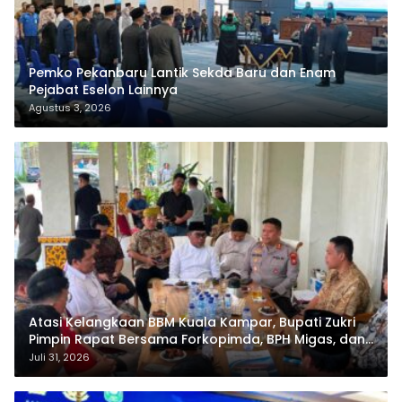
Pemko Pekanbaru Lantik Sekda Baru dan Enam
Pejabat Eselon Lainnya
Agustus 3, 2026
Atasi Kelangkaan BBM Kuala Kampar, Bupati Zukri
Pimpin Rapat Bersama Forkopimda, BPH Migas, dan
Pertamina
Juli 31, 2026