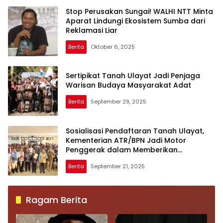
Stop Perusakan Sungai! WALHI NTT Minta
Aparat Lindungi Ekosistem Sumba dari
Reklamasi Liar
Berita
Oktober 6, 2025
Sertipikat Tanah Ulayat Jadi Penjaga
Warisan Budaya Masyarakat Adat
Berita
September 29, 2025
Sosialisasi Pendaftaran Tanah Ulayat,
Kementerian ATR/BPN Jadi Motor
Penggerak dalam Memberikan
Perlindungan bagi Masyarakat Hukum
Berita
September 21, 2025
Adat
Ragam Berita