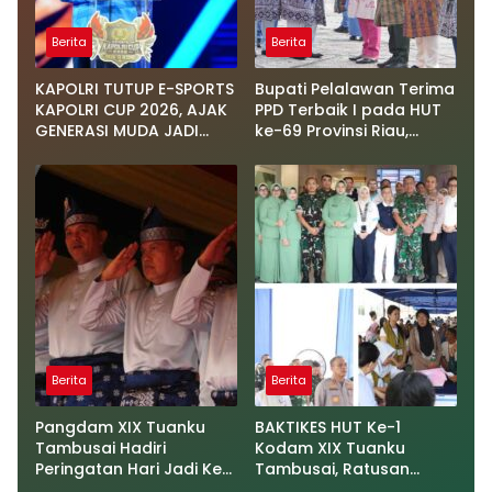
Berita
Berita
KAPOLRI TUTUP E-SPORTS
Bupati Pelalawan Terima
KAPOLRI CUP 2026, AJAK
PPD Terbaik I pada HUT
GENERASI MUDA JADI
ke-69 Provinsi Riau,
DUTA KAMTIBMAS DAN
Program Santunan Anak
AKTIF LAPORKAN
Yatim Jadi Sorotan
GANGGUAN KE 110
Berita
Berita
Pangdam XIX Tuanku
BAKTIKES HUT Ke-1
Tambusai Hadiri
Kodam XIX Tuanku
Peringatan Hari Jadi Ke-
Tambusai, Ratusan
69 Provinsi Riau
Pasien Disiapkan Jalani