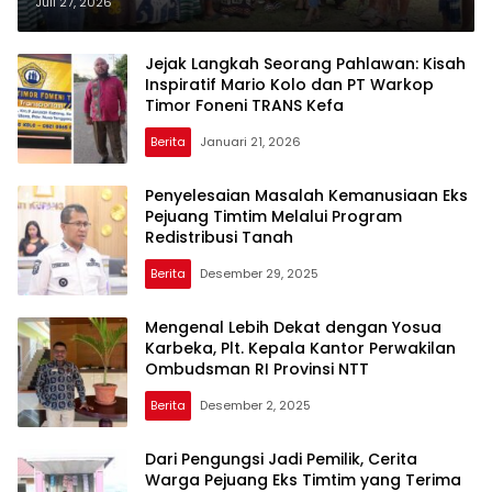
Kementerian ATR/BPN Targetkan
Juli 27, 2026
Pendaftaran 10 Tanah Ulayat di
Sumba Timur
Jejak Langkah Seorang Pahlawan: Kisah
Inspiratif Mario Kolo dan PT Warkop
Timor Foneni TRANS Kefa
Berita
Januari 21, 2026
Penyelesaian Masalah Kemanusiaan Eks
Pejuang Timtim Melalui Program
Redistribusi Tanah
Berita
Desember 29, 2025
Mengenal Lebih Dekat dengan Yosua
Karbeka, Plt. Kepala Kantor Perwakilan
Ombudsman RI Provinsi NTT
Berita
Desember 2, 2025
Dari Pengungsi Jadi Pemilik, Cerita
Warga Pejuang Eks Timtim yang Terima