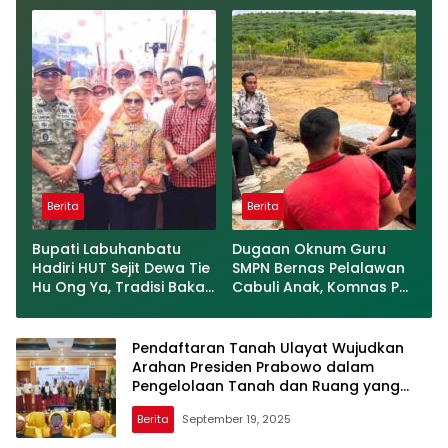
Operasi Gratis
Berita
Berita
Bupati Labuhanbatu
Dugaan Oknum Guru
Hadiri HUT Sejit Dewa Tie
SMPN Bernas Pelalawan
Hu Ong Ya, Tradisi Bakar
Cabuli Anak, Komnas PA
Tongkang Meriah di Sei
Ungkap Laporan Sudah
Berombang
Masuk Polres Sejak Juli
Pendaftaran Tanah Ulayat Wujudkan
Arahan Presiden Prabowo dalam
Pengelolaan Tanah dan Ruang yang
Berkeadilan dan Berkelanjutan
Berita
September 19, 2025