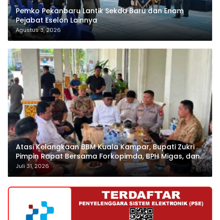
Pemko Pekanbaru Lantik Sekda Baru dan Enam
Pejabat Eselon Lainnya
Agustus 3, 2026
Atasi Kelangkaan BBM Kuala Kampar, Bupati Zukri
Pimpin Rapat Bersama Forkopimda, BPH Migas, dan
Pertamina
Juli 31, 2026