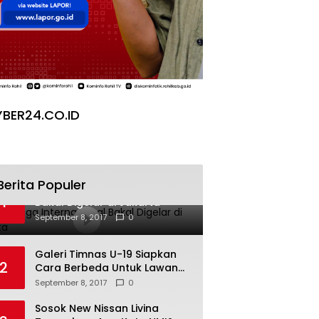
BER24.CO.ID
Berita Populer
Pesta Yoga Internasional
1
Bakal Digelar di Jakarta
September 8, 2017
0
Galeri Timnas U-19 Siapkan
2
Cara Berbeda Untuk Lawan
Vietnam
September 8, 2017
0
Sosok New Nissan Livina