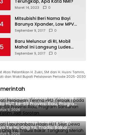
3
Terungkap, Apa Kata NMI?
Maret 14, 2023
0
Mitsubishi Beri Nama Bayi
4
Barunya Xpander, Low MPV
Pesaing Avanza cs
September 9, 2017
0
Baru Meluncur di RI, Mobil
5
Mahal Ini Langsung Ludes
Terjual
September 9, 2017
0
 Atas Pelantikan H. Zukri, SM dan H. Husni Tamrin,
ati dan Wakil Bupati Pelalawan Periode 2025-2030
merintah
ati Pelalawan Terima PPD Terbaik I
a HUT ke-69 Provinsi Riau, Program
tunan Anak Yatim Jadi Sorotan
tus 9, 2026
ati Labuhanbatu Hadiri HUT Sejit
a Tie Hu Ong Ya, Tradisi Bakar
gkang Meriah di Sei Berombang
tus 8, 2026