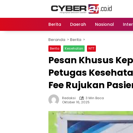
Langsung
ke
konten
Berita
Daerah
Nasional
Inte
Beranda
Berita
Berita
Kesehatan
NTT
Pesan Khusus Ke
Petugas Kesehata
Fee Rujukan Pasie
Redaksi
3 Min Baca
Oktober 16, 2025