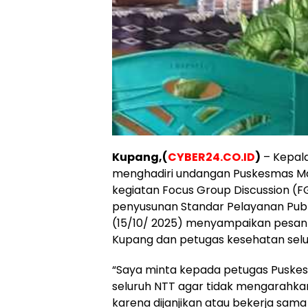
Kupang,(
CYBER24.CO.ID
)
– Kepal
menghadiri undangan Puskesmas Ma
kegiatan Focus Group Discussion (F
penyusunan Standar Pelayanan Publi
(15/10/ 2025) menyampaikan pesan
Kupang dan petugas kesehatan selu
“Saya minta kepada petugas Puske
seluruh NTT agar tidak mengarahkan 
karena dijanjikan atau bekerja sa