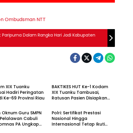
on
Ombudsman NTT
t Paripurna Dalam Rangka Hari Jadi Kabupaten
Berita
m XIX Tuanku
BAKTIKES HUT Ke-1 Kodam
i Hadiri Peringatan
XIX Tuanku Tambusai,
di Ke-69 Provinsi Riau
Ratusan Pasien Disiapkan
Berita
Jalani Operasi Gratis
 Oknum Guru SMPN
Polri: Sertifikat Prestasi
Pelalawan Cabuli
Nasional Hingga
Komnas PA Ungkap
Internasional Tetap Ikuti
Berita
n Sudah Masuk Polres
Tahapan Seleksi Rekrutmen