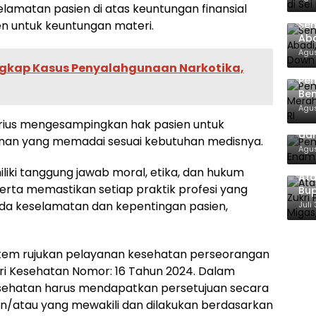
matan pasien di atas keuntungan finansial
Sen
en untuk keuntungan materi.
Aba
Co
Agus
 Ungkap Kasus Penyalahgunaan Narkotika,
Pe
Ben
Ke
Agus
Pem
arius mengesampingkan hak pasien untuk
dan
nan yang memadai sesuai kebutuhan medisnya.
Agus
iki tanggung jawab moral, etika, dan hukum
Ata
erta memastikan setiap praktik profesi yang
Bup
For
da keselamatan dan kepentingan pasien,
Juli
istem rujukan pelayanan kesehatan perseorangan
ri Kesehatan Nomor: 16 Tahun 2024. Dalam
kesehatan harus mendapatkan persetujuan secara
 dan/atau yang mewakili dan dilakukan berdasarkan