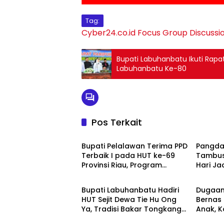
Tag:
Cyber24.co.id
Focus Group Discussi
Bupati Labuhanbatu Ikuti Rapa
Labuhanbatu Ke-80
Pos Terkait
Berita
Berita
Bupati Pelalawan Terima PPD
Pangda
Terbaik I pada HUT ke-69
Tambusa
Provinsi Riau, Program
Hari Ja
Berita
Berita
Santunan Anak Yatim Jadi
Sorotan
Bupati Labuhanbatu Hadiri
Dugaan
HUT Sejit Dewa Tie Hu Ong
Bernas 
Ya, Tradisi Bakar Tongkang
Anak, 
Berita
Berita
Meriah di Sei Berombang
Lapora