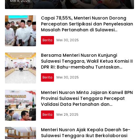
Kementerian ATR/BPN: untuk
Mei 8, 2026
Peningkatan Kualitas Layanan
Pertanahan
Capai 78,55%, Menteri Nusron Dorong
Percepatan Sertipikasi dan Penyelesaian
Masalah Pertanahan di Sulawesi
Tenggara
Berita
Mei 30, 2025
Bersama Menteri Nusron Kunjungi
Sulawesi Tenggara, Wakil Ketua Komisi II
DPR RI: Bahu-membahu Tuntaskan
Masalah Pertanahan
Berita
Mei 30, 2025
Menteri Nusron Minta Jajaran Kanwil BPN
Provinsi Sulawesi Tenggara Percepat
Validasi Data Pertanahan dan
Meningkatkan Kualitas Layanan
Berita
Mei 29, 2025
Menteri Nusron Ajak Kepala Daerah Se-
Sulawesi Tenggara Ikut Berkolaborasi