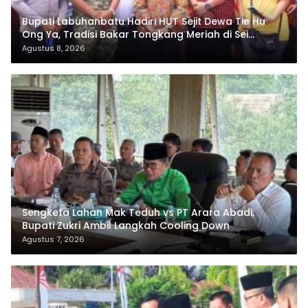
Bupati Labuhanbatu Hadiri HUT Sejit Dewa Tie Hu
Ong Ya, Tradisi Bakar Tongkang Meriah di Sei
Berombang
Agustus 8, 2026
Sengketa Lahan Mak Teduh vs PT Arara Abadi,
Bupati Zukri Ambil Langkah Cooling Down
Agustus 7, 2026