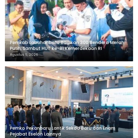
Pemkab Labuhanbatu Bagikan 300 Bendera Merah
Putih, Sambut HUT ke-81 Kemerdekaan RI
Agustus 5, 2026
Pemko Pekanbaru Lantik Sekda Baru dan Enam
Pejabat Eselon Lainnya