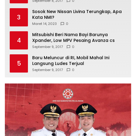
September 8, 2017
0
Sosok New Nissan Livina Terungkap, Apa
3
Kata NMI?
Maret 14, 2023
0
Mitsubishi Beri Nama Bayi Barunya
4
Xpander, Low MPV Pesaing Avanza cs
September 9, 2017
0
Baru Meluncur di RI, Mobil Mahal Ini
5
Langsung Ludes Terjual
September 9, 2017
0