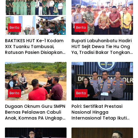
Berita
Berita
BAKTIKES HUT Ke-1 Kodam
Bupati Labuhanbatu Hadiri
XIX Tuanku Tambusai,
HUT Sejit Dewa Tie Hu Ong
Ratusan Pasien Disiapkan
Ya, Tradisi Bakar Tongkang
Jalani Operasi Gratis
Meriah di Sei Berombang
Berita
Berita
Dugaan Oknum Guru SMPN
Polri: Sertifikat Prestasi
Bernas Pelalawan Cabuli
Nasional Hingga
Anak, Komnas PA Ungkap
Internasional Tetap Ikuti
Laporan Sudah Masuk
Tahapan Seleksi
Polres Sejak Juli
Rekrutmen Polri