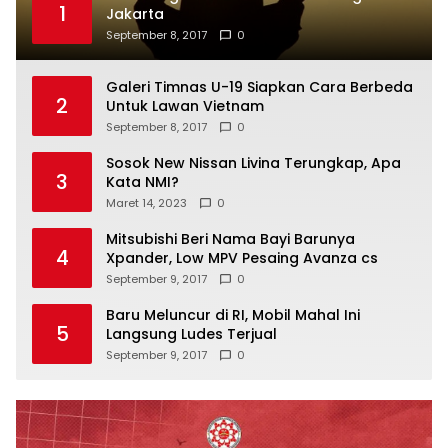
1
Jakarta
September 8, 2017
0
Galeri Timnas U-19 Siapkan Cara Berbeda
2
Untuk Lawan Vietnam
September 8, 2017
0
Sosok New Nissan Livina Terungkap, Apa
3
Kata NMI?
Maret 14, 2023
0
Mitsubishi Beri Nama Bayi Barunya
4
Xpander, Low MPV Pesaing Avanza cs
September 9, 2017
0
Baru Meluncur di RI, Mobil Mahal Ini
5
Langsung Ludes Terjual
September 9, 2017
0