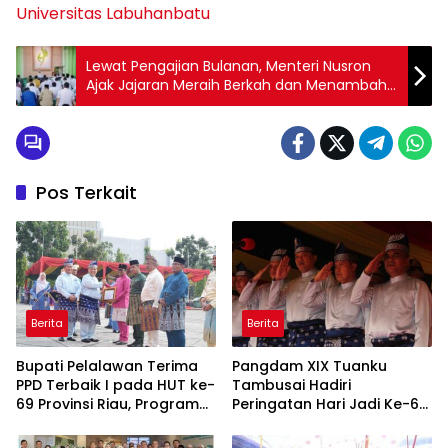
Universitas Labuhanbatu
Lewat Pengajian Bulanan, Menteri Nusron
Ajak Jajaran Meraih Berkah dan Menambah
Ilmu Agama
Pos Terkait
Berita
Berita
Bupati Pelalawan Terima
Pangdam XIX Tuanku
PPD Terbaik I pada HUT ke-
Tambusai Hadiri
69 Provinsi Riau, Program
Peringatan Hari Jadi Ke-69
Santunan Anak Yatim Jadi
Provinsi Riau
Sorotan