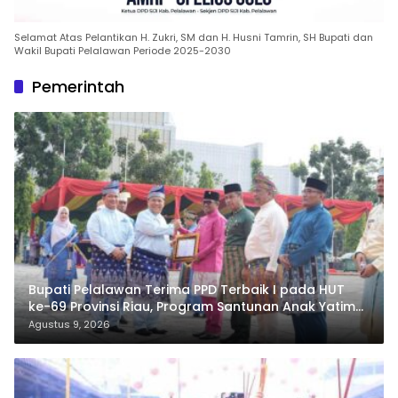
Selamat Atas Pelantikan H. Zukri, SM dan H. Husni Tamrin, SH Bupati dan
Wakil Bupati Pelalawan Periode 2025-2030
Pemerintah
Bupati Pelalawan Terima PPD Terbaik I pada HUT
ke-69 Provinsi Riau, Program Santunan Anak Yatim
Jadi Sorotan
Agustus 9, 2026