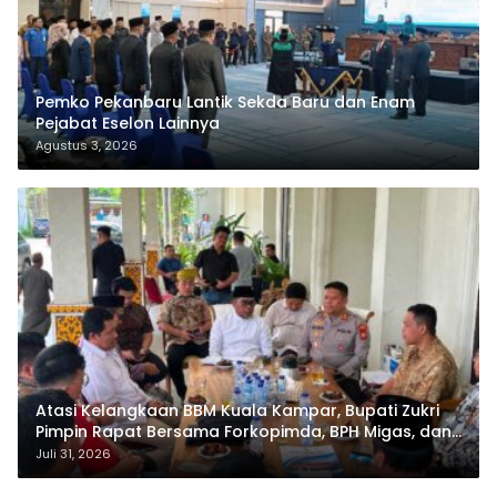
Pemko Pekanbaru Lantik Sekda Baru dan Enam
Pejabat Eselon Lainnya
Agustus 3, 2026
Atasi Kelangkaan BBM Kuala Kampar, Bupati Zukri
Pimpin Rapat Bersama Forkopimda, BPH Migas, dan
Pertamina
Juli 31, 2026