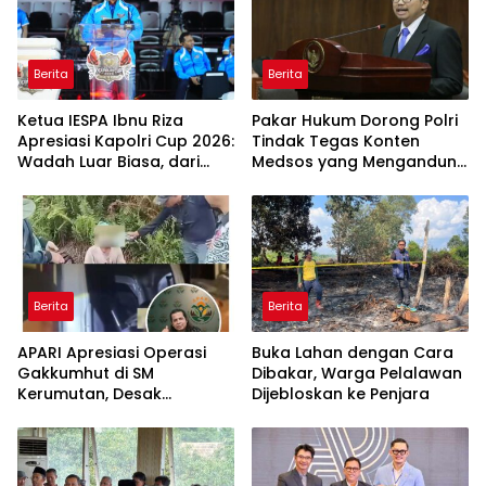
Berita
Berita
Ketua IESPA Ibnu Riza
Pakar Hukum Dorong Polri
Apresiasi Kapolri Cup 2026:
Tindak Tegas Konten
Wadah Luar Biasa, dari
Medsos yang Mengandung
Polres hingga Panggung
Provokasi
Nasional
Berita
Berita
APARI Apresiasi Operasi
Buka Lahan dengan Cara
Gakkumhut di SM
Dibakar, Warga Pelalawan
Kerumutan, Desak
Dijebloskan ke Penjara
Pengusutan Tuntas
Jaringan Pembalak Liar