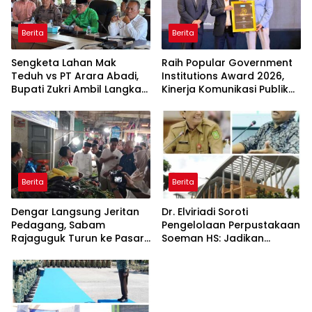
Berita
Berita
Sengketa Lahan Mak
Raih Popular Government
Teduh vs PT Arara Abadi,
Institutions Award 2026,
Bupati Zukri Ambil Langkah
Kinerja Komunikasi Publik
Cooling Down
Kementerian ATR/BPN
Kembali Diakui
Berita
Berita
Dengar Langsung Jeritan
Dr. Elviriadi Soroti
Pedagang, Sabam
Pengelolaan Perpustakaan
Rajaguguk Turun ke Pasar
Soeman HS: Jadikan
Gelugur Rantauprapat
Lokomotif Budaya dan
Kawah Candradimuka
Intelektual