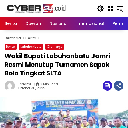
Langsung
ke
konten
Berita
Daerah
Nasional
Internasional
Pemeri
Beranda
Berita
Berita
Labuhanbatu
Olahraga
Wakil Bupati Labuhanbatu Jamri
Resmi Menutup Turnamen Sepak
Bola Tingkat SLTA
Redaksi
2 Min Baca
Oktober 30, 2025