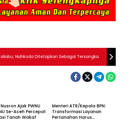
Taliabu: Nahkoda Ditetapkan Sebagai Tersangka
ACEH
i Nusron Ajak PWNU
Menteri ATR/Kepala BPN:
NU Se-Aceh Percepat
Transformasi Layanan
kasi Tanah Wakaf
Pertanahan Harus
Berorientasi pada Kepuasan
Masyarakat