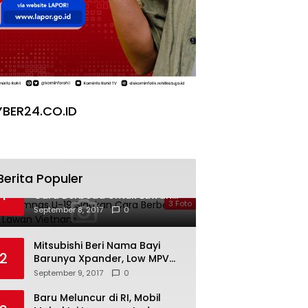
BER24.CO.ID
Berita Populer
Galeri Timnas U-19 Siapkan
1
Cara Berbeda Untuk Lawan
3 Foto
Vietnam
September 8, 2017
0
Mitsubishi Beri Nama Bayi
2
Barunya Xpander, Low MPV
Pesaing Avanza cs
September 9, 2017
0
Baru Meluncur di RI, Mobil