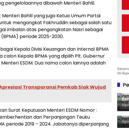
g pengelolaannya dibawah Menteri Bahlil.
 Menteri Bahlil yang juga Ketua Umum Partai
tuk mengangkat Fakhruddin sebagai salah satu
ai imbalan atas pengangkatan Nasri sebagai
 (BPMA) periode 2025-2030.
bagai Kepala Divisi Keuangan dan Internal BPMA
 calon Kepala BPMA yang dipilih Plt. Gubernur
da Menteri ESDM. Dua nama calon lainnya adalah
Selamat
SH Bup
Pe
presiasi Transparansi Pemkab Siak Wujud
Pe
Ben
Ke
Agus
rkan Surat Keputusan Menteri ESDM Nomor :
Pem
dan
Pemberhentian dan Perpanjangan Teuku
Agus
A periode 2019 – 2024. Jabatanya diperpanjang