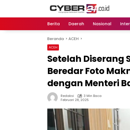
Langsung
ke
konten
Berita
Daerah
Nasional
Inte
Beranda
ACEH
ACEH
Setelah Diserang 
Beredar Foto Mak
dengan Menteri Ba
Redaksi
3 Min Baca
Februari 28, 2025