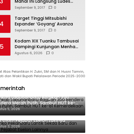
3
Mahal Ini Langsung Ludes
Terjual
September 9, 2017
0
Target Tinggi Mitsubishi
4
Expander ‘Goyang’ Avanza
September 9, 2017
0
Kodam XIX Tuanku Tambusai
5
Dampingi Kunjungan Menhan
RI ke Yonif TP 952/Imam
Agustus 6, 2026
0
Bulqin, Perkuat Pembangunan
Satuan
 Atas Pelantikan H. Zukri, SM dan H. Husni Tamrin,
ati dan Wakil Bupati Pelalawan Periode 2025-2030
merintah
mkab Labuhanbatu Bagikan 300
dera Merah Putih, Sambut HUT ke-81
merdekaan RI
tus 5, 2026
ko Pekanbaru Lantik Sekda Baru
 Enam Pejabat Eselon Lainnya
tus 3, 2026