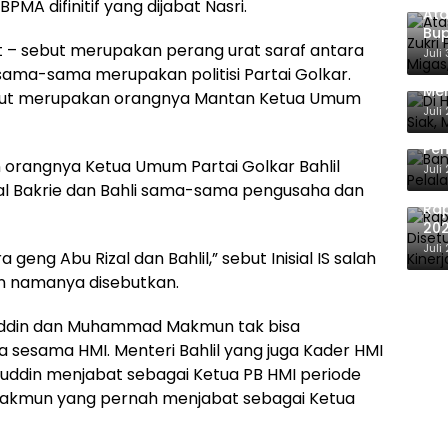
MA difinitif yang dijabat Nasri.
Ata
Bup
t – sebut merupakan perang urat saraf antara
For
Juli
Di 
 sama-sama merupakan politisi Partai Golkar.
Men
ebut merupakan orangnya Mantan Ketua Umum
Ene
Juli
Ban
Pem
 orangnya Ketua Umum Partai Golkar Bahlil
Ber
Juli
Rizal Bakrie dan Bahli sama-sama pengusaha dan
Ra
202
Eva
Juli
eng Abu Rizal dan Bahlil,” sebut Inisial IS salah
in namanya disebutkan.
ruddin dan Muhammad Makmun tak bisa
sesama HMI. Menteri Bahlil yang juga Kader HMI
ruddin menjabat sebagai Ketua PB HMI periode
Makmun yang pernah menjabat sebagai Ketua