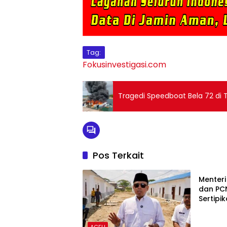
Tag:
Fokusinvestigasi.com
Tragedi Speedboat Bela 72 di 
Pos Terkait
ACEH
Menter
dan PC
Sertipi
ACEH