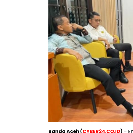
Banda Aceh (
CYBER24.CO.ID
)
– En