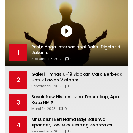
Pesta Yoga Internasional Bakal Digelar di
1
Jakarta
September 8, 2017
0
Galeri Timnas U-19 Siapkan Cara Berbeda
2
Untuk Lawan Vietnam
September 8, 2017
0
Sosok New Nissan Livina Terungkap, Apa
3
Kata NMI?
Maret 14, 2023
0
Mitsubishi Beri Nama Bayi Barunya
4
Xpander, Low MPV Pesaing Avanza cs
September 9, 2017
0