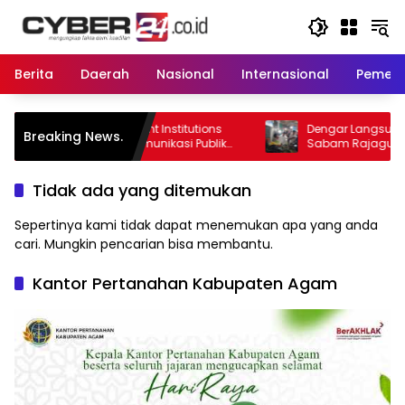
Langsung
ke
konten
Berita
Daerah
Nasional
Internasional
Pemeri
nment Institutions
Dengar Langsung Jeritan Pedagang,
Breaking News.
a Komunikasi Publik
Sabam Rajaguguk Turun ke Pasar
PN Kembali Diakui
Gelugur Rantauprapat
Tidak ada yang ditemukan
Sepertinya kami tidak dapat menemukan apa yang anda
cari. Mungkin pencarian bisa membantu.
Kantor Pertanahan Kabupaten Agam