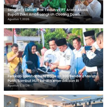
Sengketa Lahan Mak Teduh vs PT Arara Abadi,
Bupati Zukri Ambil Langkah Cooling Down
Agustus 7, 2026
Pemkab Labuhanbatu Bagikan 300 Bendera Merah
Putih, Sambut HUT ke-81 Kemerdekaan RI
Agustus 5, 2026