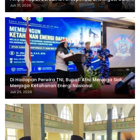
Pertamina
Juli 31, 2026
Di Hadapan Perwira TNI, Bupati Afni: Menjaga Siak,
Menjaga Ketahanan Energi Nasional
Juli 29, 2026