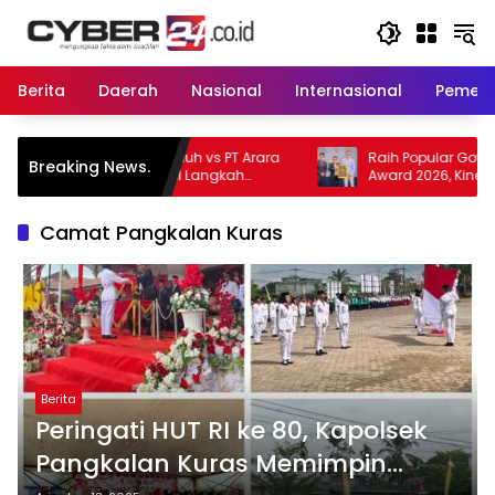
Langsung
ke
konten
Berita
Daerah
Nasional
Internasional
Pemeri
Teduh vs PT Arara
Raih Popular Government Institutions
Breaking News.
Ambil Langkah
Award 2026, Kinerja Komunikasi Publik
Kementerian ATR/BPN Kembali Diakui
Camat Pangkalan Kuras
Berita
Peringati HUT RI ke 80, Kapolsek
Pangkalan Kuras Memimpin