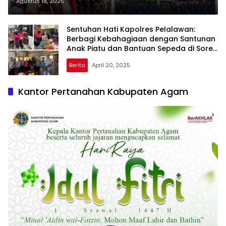
Upacara Pengibaran Bendera
Agustus 18, 2025
Sentuhan Hati Kapolres Pelalawan:
Berbagi Kebahagiaan dengan Santunan
Anak Piatu dan Bantuan Sepeda di Sorek
Satu
Berita
April 20, 2025
Kantor Pertanahan Kabupaten Agam