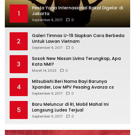
Pesta Yoga Internasional Bakal Digelar di
1
Jakarta
September 8, 2017
0
Galeri Timnas U-19 Siapkan Cara Berbeda
2
Untuk Lawan Vietnam
September 8, 2017
0
Sosok New Nissan Livina Terungkap, Apa
3
Kata NMI?
Maret 14, 2023
0
Mitsubishi Beri Nama Bayi Barunya
4
Xpander, Low MPV Pesaing Avanza cs
September 9, 2017
0
Baru Meluncur di RI, Mobil Mahal Ini
5
Langsung Ludes Terjual
September 9, 2017
0