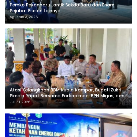
Pemko Pekanbaru Lantik Sekda Baru dan Enam
Pejabat Eselon Lainnya
Agustus 3, 2026
Atasi Kelangkaan BBM Kuala Kampar, Bupati Zukri
Pimpin Rapat Bersama Forkopimda, BPH Migas, dan
Pertamina
Juli 31, 2026