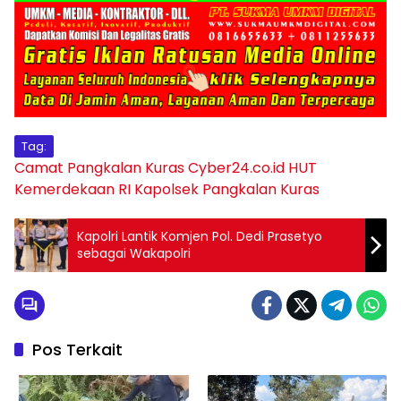
Tag:
Camat Pangkalan Kuras
Cyber24.co.id
HUT
Kemerdekaan RI
Kapolsek Pangkalan Kuras
Kapolri Lantik Komjen Pol. Dedi Prasetyo
sebagai Wakapolri
Pos Terkait