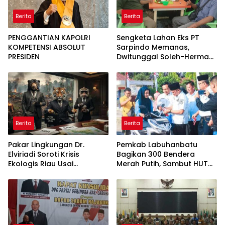
Berita
Berita
PENGGANTIAN KAPOLRI
Sengketa Lahan Eks PT
KOMPETENSI ABSOLUT
Sarpindo Memanas,
PRESIDEN
Dwitunggal Soleh-Herman
Boyong Pakar Lingkungan
ke Pulau Rupat
Berita
Berita
Pakar Lingkungan Dr.
Pemkab Labuhanbatu
Elviriadi Soroti Krisis
Bagikan 300 Bendera
Ekologis Riau Usai
Merah Putih, Sambut HUT
Rentetan Serangan
ke-81 Kemerdekaan RI
Monyet, Harimau, dan
Beruang Terhadap Warga