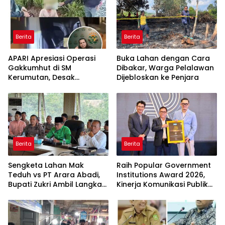
Berita
Berita
APARI Apresiasi Operasi
Buka Lahan dengan Cara
Gakkumhut di SM
Dibakar, Warga Pelalawan
Kerumutan, Desak
Dijebloskan ke Penjara
Pengusutan Tuntas
Jaringan Pembalak Liar
Berita
Berita
Sengketa Lahan Mak
Raih Popular Government
Teduh vs PT Arara Abadi,
Institutions Award 2026,
Bupati Zukri Ambil Langkah
Kinerja Komunikasi Publik
Cooling Down
Kementerian ATR/BPN
Kembali Diakui