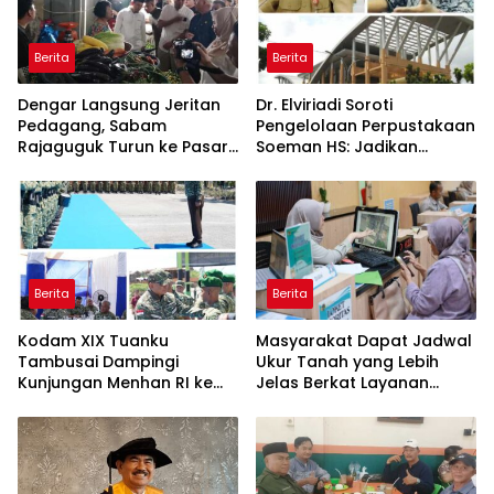
Berita
Berita
Dengar Langsung Jeritan
Dr. Elviriadi Soroti
Pedagang, Sabam
Pengelolaan Perpustakaan
Rajaguguk Turun ke Pasar
Soeman HS: Jadikan
Gelugur Rantauprapat
Lokomotif Budaya dan
Kawah Candradimuka
Intelektual
Berita
Berita
Kodam XIX Tuanku
Masyarakat Dapat Jadwal
Tambusai Dampingi
Ukur Tanah yang Lebih
Kunjungan Menhan RI ke
Jelas Berkat Layanan
Yonif TP 952/Imam Bulqin,
Pengukuran Terjadwal
Perkuat Pembangunan
Satuan