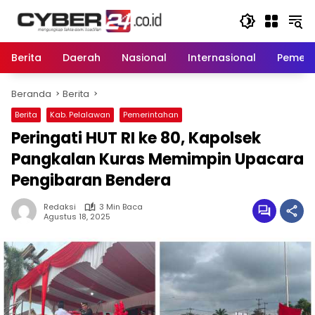
Langsung
ke
konten
Berita
Daerah
Nasional
Internasional
Pemeri
Beranda
Berita
Berita
Kab. Pelalawan
Pemerintahan
Peringati HUT RI ke 80, Kapolsek
Pangkalan Kuras Memimpin Upacara
Pengibaran Bendera
Redaksi
3 Min Baca
Agustus 18, 2025