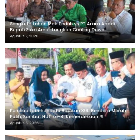
Sengketa Lahan Mak Teduh vs PT Arara Abadi,
Bupati Zukri Ambil Langkah Cooling Down
Agustus 7, 2026
Pemkab Labuhanbatu Bagikan 300 Bendera Merah
Putih, Sambut HUT ke-81 Kemerdekaan RI
Agustus 5, 2026