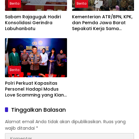
Berita
Berita
Sabam Rajaguguk Hadiri
Kementerian ATR/BPN, KPK,
Konsolidasi Gerindra
dan Pemda Jawa Barat
Labuhanbatu
Sepakati Kerja Sama
dalam Upaya Pencegahan
Korupsi serta Penguatan
Ekonomi Daerah
Berita
Polri Perkuat Kapasitas
Personel Hadapi Modus
Love Scamming yang Kian
Kompleks
Tinggalkan Balasan
Alamat email Anda tidak akan dipublikasikan.
Ruas yang
wajib ditandai
*