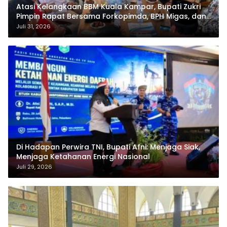
Atasi Kelangkaan BBM Kuala Kampar, Bupati Zukri
Pimpin Rapat Bersama Forkopimda, BPH Migas, dan
Pertamina
Juli 31, 2026
Di Hadapan Perwira TNI, Bupati Afni: Menjaga Siak,
Menjaga Ketahanan Energi Nasional
Juli 29, 2026