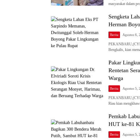
masyarakat dalam p
Sengketa Lah
Herman Boyon
Berita
Agustus 6, 
PEKANBARU,(CYBER24
Bengkalis, kian mem
Pakar Lingkun
Rentetan Ser
Warga
Berita
Agustus 5, 
PEKANBARU,(CYBER24
Riau kian mengkhaw
Pemkab Labuh
HUT ke-81 K
Berita
Agustus 5, 