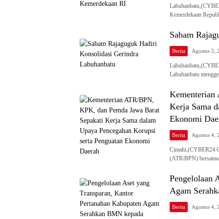
Labuhanbatu,(CYBER
Kemerdekaan Republi
Sabam Rajagu
Berita
Agustus 5, 
Labuhanbatu,(CYBER
Labuhanbatu menggel
Kementerian 
Kerja Sama d
Ekonomi Dae
Berita
Agustus 4, 
​Cimahi,(CYBER24.CO
(ATR/BPN) bersama
Pengelolaan 
Agam Serahk
Berita
Agustus 4, 