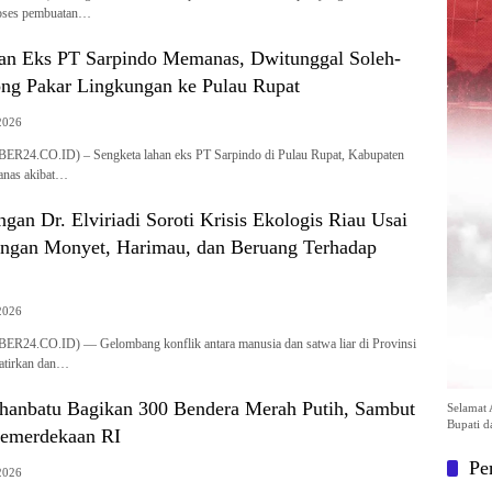
roses pembuatan…
an Eks PT Sarpindo Memanas, Dwitunggal Soleh-
g Pakar Lingkungan ke Pulau Rupat
2026
.CO.ID) – Sengketa lahan eks PT Sarpindo di Pulau Rupat, Kabupaten
anas akibat…
gan Dr. Elviriadi Soroti Krisis Ekologis Riau Usai
angan Monyet, Harimau, dan Beruang Terhadap
2026
.CO.ID) — Gelombang konflik antara manusia dan satwa liar di Provinsi
atirkan dan…
anbatu Bagikan 300 Bendera Merah Putih, Sambut
Selamat 
Bupati d
emerdekaan RI
Pe
2026
Pem