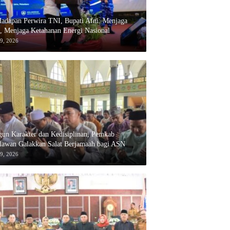
adapan Perwira TNI, Bupati Afni: Menjaga
, Menjaga Ketahanan Energi Nasional
29, 2026
un Karakter dan Kedisiplinan, Pemkab
alawan Galakkan Salat Berjamaah bagi ASN
29, 2026