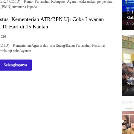
R24.CO.ID) – Kantor Pertanahan Kabupaten Agam melaksanakan penyerahan
a (BMN) inventaris kepada…
Di H
Siak
stus, Kementerian ATR/BPN Uji Coba Layanan
Juli 
 10 Hari di 15 Kantah
2026
O.ID) – Kementerian Agraria dan Tata Ruang/Badan Pertanahan Nasional
ulai uji coba layanan…
Selengkapnya
Bang
Pel
Juli 