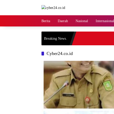
Langsung
ke
konten
Berita
Daerah
Nasional
Internasiona
Breaking News.
Cyber24.co.id