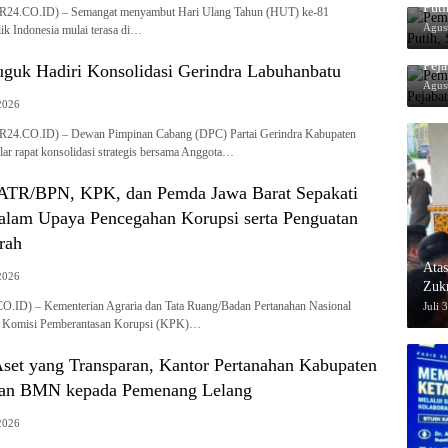
Put
24.CO.ID) – Semangat menyambut Hari Ulang Tahun (HUT) ke-81
Agus
k Indonesia mulai terasa di…
Pem
Peja
guk Hadiri Konsolidasi Gerindra Labuhanbatu
Agus
2026
24.CO.ID) – Dewan Pimpinan Cabang (DPC) Partai Gerindra Kabupaten
ar rapat konsolidasi strategis bersama Anggota…
ATR/BPN, KPK, dan Pemda Jawa Barat Sepakati
alam Upaya Pencegahan Korupsi serta Penguatan
rah
Ata
2026
Zuk
Miga
.ID) – Kementerian Agraria dan Tata Ruang/Badan Pertanahan Nasional
Juli 
 Komisi Pemberantasan Korupsi (KPK)…
Aset yang Transparan, Kantor Pertanahan Kabupaten
an BMN kepada Pemenang Lelang
2026