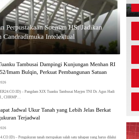
laan Perpustakaan Soeman HS: Jadikan
 Candradimuka Intelektual
uanku Tambusai Dampingi Kunjungan Menhan RI
952/Imam Bulqin, Perkuat Pembangunan Satuan
2026
4.CO.ID) – Pangdam XIX Tuanku Tambusai Mayjen TNI Dr. Agus Hadi
M.M., CHRMP…
apat Jadwal Ukur Tanah yang Lebih Jelas Berkat
ukuran Terjadwal
2026
CO.ID) – Pengukuran tanah merupakan salah satu tahapan yang harus dilalui