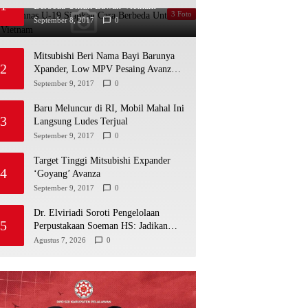
1
Berbeda Untuk Lawan Vietnam
3 Foto
September 8, 2017
0
Mitsubishi Beri Nama Bayi Barunya
2
Xpander, Low MPV Pesaing Avanza
cs
September 9, 2017
0
Baru Meluncur di RI, Mobil Mahal Ini
3
Langsung Ludes Terjual
September 9, 2017
0
Target Tinggi Mitsubishi Expander
4
‘Goyang’ Avanza
September 9, 2017
0
Dr. Elviriadi Soroti Pengelolaan
5
Perpustakaan Soeman HS: Jadikan
Lokomotif Budaya dan Kawah
Agustus 7, 2026
0
Candradimuka Intelektual