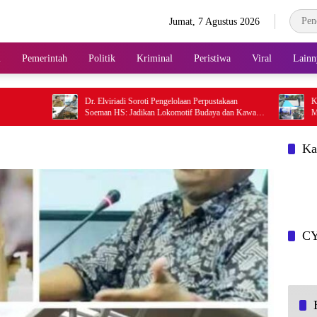
Jumat, 7 Agustus 2026
l
Pemerintah
Politik
Kriminal
Peristiwa
Viral
Lainn
Dr. Elviriadi Soroti Pengelolaan Perpustakaan
Kodam XIX Tuank
Soeman HS: Jadikan Lokomotif Budaya dan Kawah
Menhan RI ke Yon
Candradimuka Intelektual
Pembangunan Sat
Ka
CY