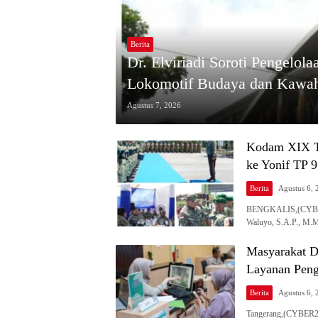
Berita
Dr. Elviriadi Soroti Pengelo
Lokomotif Budaya dan Kawah
Agustus 7, 2026
Kodam XIX T
ke Yonif TP 
Berita
Agustus 6, 
BENGKALIS,(CYBER2
Waluyo, S.A.P., 
Masyarakat D
Layanan Peng
Berita
Agustus 6, 
Tangerang,(CYBER24.