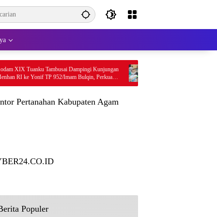
ya
u Tambusai Dampingi Kunjungan
Masyarakat Dapat Jadwal Ukur Tanah yang 
if TP 952/Imam Bulqin, Perkuat
Jelas Berkat Layanan Pengukuran Terjadwal
uan
ntor Pertanahan Kabupaten Agam
BER24.CO.ID
Berita Populer
Galeri Timnas U-19 Siapkan Cara