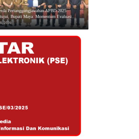
erda Pertanggungjawaban APBD 2025
tujui, Bupati Maya: Momentum Evaluasi
rja
28, 2026