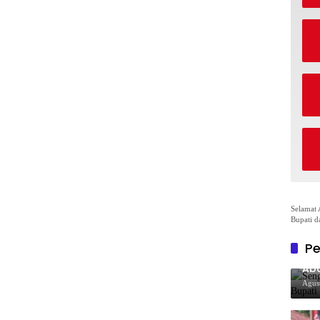
Selamat 
Bupati d
Pe
Sen
Aba
Co
Agus