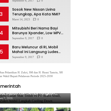
September 8, 2017
0
Sosok New Nissan Livina
3
Terungkap, Apa Kata NMI?
Maret 14, 2023
0
Mitsubishi Beri Nama Bayi
4
Barunya Xpander, Low MPV
Pesaing Avanza cs
September 9, 2017
0
Baru Meluncur di RI, Mobil
5
Mahal Ini Langsung Ludes
Terjual
September 9, 2017
0
Atas Pelantikan H. Zukri, SM dan H. Husni Tamrin, SH
an Wakil Bupati Pelalawan Periode 2025-2030
merintah
gketa Lahan Mak Teduh vs PT Arara
di, Bupati Zukri Ambil Langkah
oling Down
tus 7, 2026