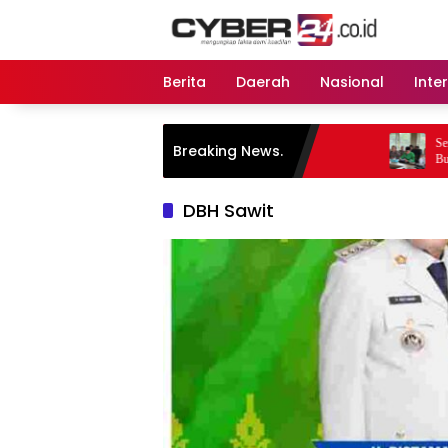
Langsung
ke
konten
Berita
Daerah
Nasional
Inte
Sengketa Lahan Mak 
Breaking News.
Bupati Zukri Ambil 
DBH Sawit