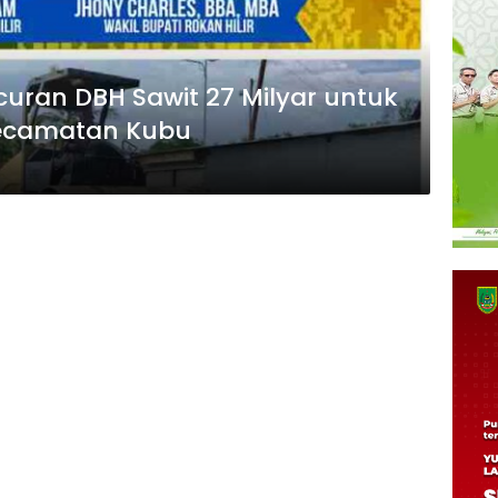
uran DBH Sawit 27 Milyar untuk
ecamatan Kubu