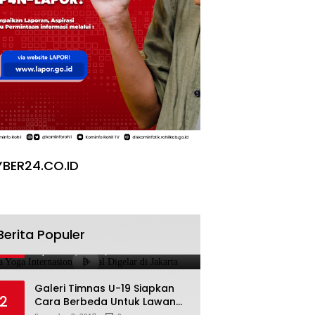
BER24.CO.ID
Pesta Yoga Internasional
Berita Populer
1
Bakal Digelar di Jakarta
September 8, 2017
0
Galeri Timnas U-19 Siapkan
2
Cara Berbeda Untuk Lawan
Vietnam