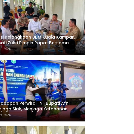
si Kelangkaan BBM Kuala Kampar,
ati Zukri Pimpin Rapat Bersama
kopimda, BPH Migas, dan Pertamina
31, 2026
Hadapan Perwira TNI, Bupati Afni:
jaga Siak, Menjaga Ketahanan
rgi Nasional
29, 2026