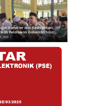
gun Karakter dan Kedisiplinan,
kab Pelalawan Galakkan Salat
jamaah bagi ASN
29, 2026