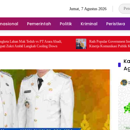
Jumat, 7 Agustus 2026
rnasional
Pemerintah
Politik
Kriminal
Peristiwa
Teduh vs PT Arara Abadi,
Raih Popular Government Institutions Award 20
Langkah Cooling Down
Kinerja Komunikasi Publik Kementerian ATR/
Kembali Diakui
Ka
A