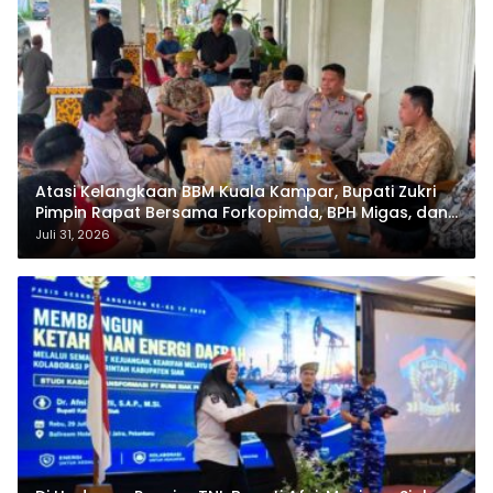
Atasi Kelangkaan BBM Kuala Kampar, Bupati Zukri
Pimpin Rapat Bersama Forkopimda, BPH Migas, dan
Pertamina
Juli 31, 2026