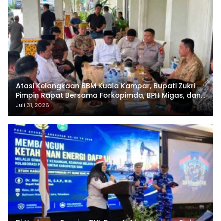
Atasi Kelangkaan BBM Kuala Kampar, Bupati Zukri
Pimpin Rapat Bersama Forkopimda, BPH Migas, dan
Pertamina
Juli 31, 2026