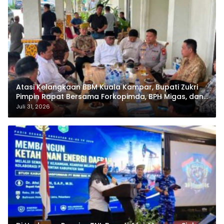
Atasi Kelangkaan BBM Kuala Kampar, Bupati Zukri
Pimpin Rapat Bersama Forkopimda, BPH Migas, dan
Pertamina
Juli 31, 2026