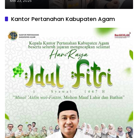
Klarifikasi Dugaan Kasus Ijazah
Mei 23, 2025
Kantor Pertanahan Kabupaten Agam