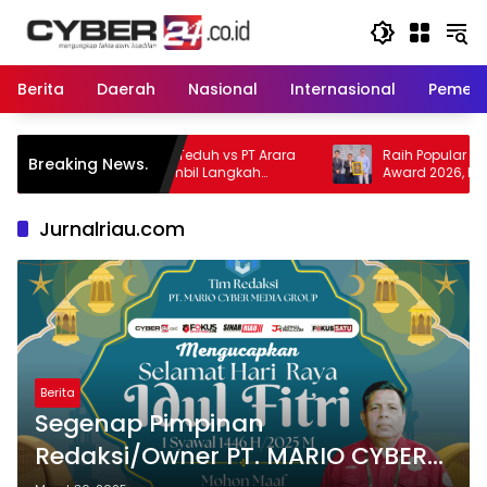
Langsung
ke
konten
Berita
Daerah
Nasional
Internasional
Pemeri
Mak Teduh vs PT Arara
Raih Popular Government Institutions
Breaking News.
kri Ambil Langkah
Award 2026, Kinerja Komunikasi Publik
Kementerian ATR/BPN Kembali Diakui
Jurnalriau.com
Berita
Segenap Pimpinan
Redaksi/Owner PT. MARIO CYBER