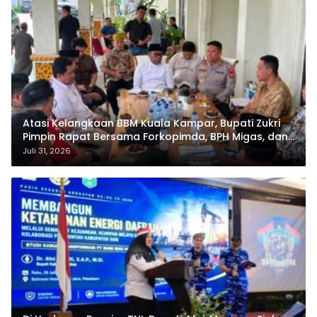
Atasi Kelangkaan BBM Kuala Kampar, Bupati Zukri
Pimpin Rapat Bersama Forkopimda, BPH Migas, dan
Pertamina
Juli 31, 2026