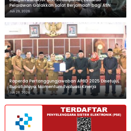
Pelalawan Galakkan Salat Berjamaah bagi ASN
Juli 29, 2026
Raperda Pertanggungjawaban APBD 2025 Disetujui,
Bupati Maya: Momentum Evaluasi Kinerja
Juli 28, 2026