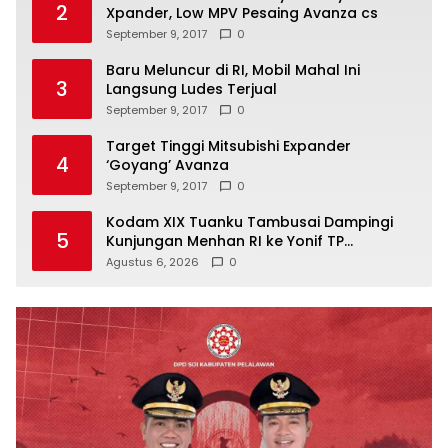
2
Xpander, Low MPV Pesaing Avanza cs
September 9, 2017
0
Baru Meluncur di RI, Mobil Mahal Ini
3
Langsung Ludes Terjual
September 9, 2017
0
Target Tinggi Mitsubishi Expander
4
‘Goyang’ Avanza
September 9, 2017
0
Kodam XIX Tuanku Tambusai Dampingi
5
Kunjungan Menhan RI ke Yonif TP
952/Imam Bulqin, Perkuat Pembangunan
Agustus 6, 2026
0
Satuan