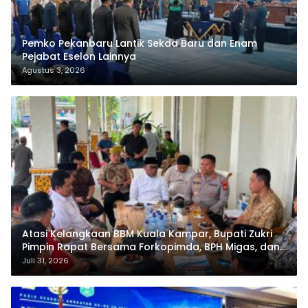
Pemko Pekanbaru Lantik Sekda Baru dan Enam
Pejabat Eselon Lainnya
Agustus 3, 2026
Atasi Kelangkaan BBM Kuala Kampar, Bupati Zukri
Pimpin Rapat Bersama Forkopimda, BPH Migas, dan
Pertamina
Juli 31, 2026