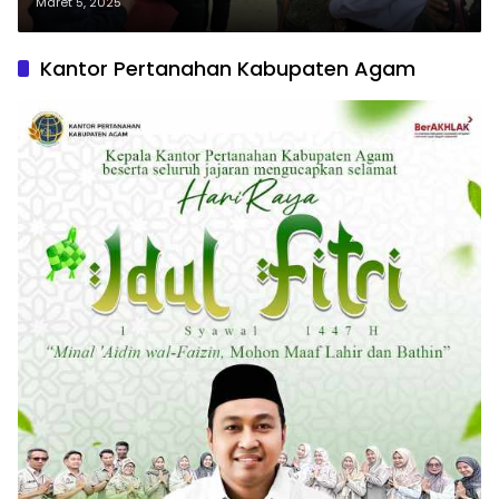
Kecelakaan di Sungai Segati
Maret 5, 2025
Kantor Pertanahan Kabupaten Agam