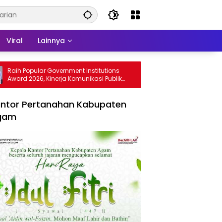
Viral
Lainnya
ular Government Institutions
Dengar Langsung Jeritan Pe
26, Kinerja Komunikasi Publik
Sabam Rajaguguk Turun ke 
rian ATR/BPN Kembali Diakui
Gelugur Rantauprapat
ntor Pertanahan Kabupaten
gam