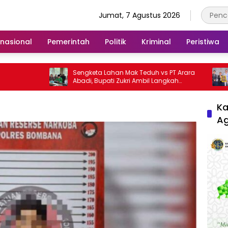
Jumat, 7 Agustus 2026
rnasional
Pemerintah
Politik
Kriminal
Peristiwa
Sengketa Lahan Mak Teduh vs PT Arara
Raih Pop
Abadi, Bupati Zukri Ambil Langkah
Award 20
Cooling Down
Kemente
Ka
A