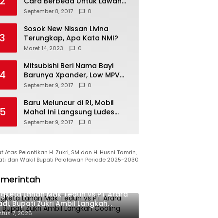
2
Cara Berbeda Untuk Lawan
Vietnam
September 8, 2017
0
Sosok New Nissan Livina
3
Terungkap, Apa Kata NMI?
Maret 14, 2023
0
Mitsubishi Beri Nama Bayi
4
Barunya Xpander, Low MPV
Pesaing Avanza cs
September 9, 2017
0
Baru Meluncur di RI, Mobil
5
Mahal Ini Langsung Ludes
Terjual
September 9, 2017
0
 Atas Pelantikan H. Zukri, SM dan H. Husni Tamrin,
ati dan Wakil Bupati Pelalawan Periode 2025-2030
merintah
gketa Lahan Mak Teduh vs PT Arara
di, Bupati Zukri Ambil Langkah
oling Down
tus 7, 2026