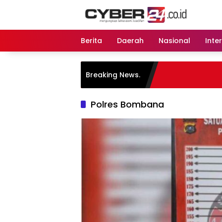
Langsung
ke
konten
Berita
Daerah
Nasional
Inte
Breaking News.
Polres Bombana