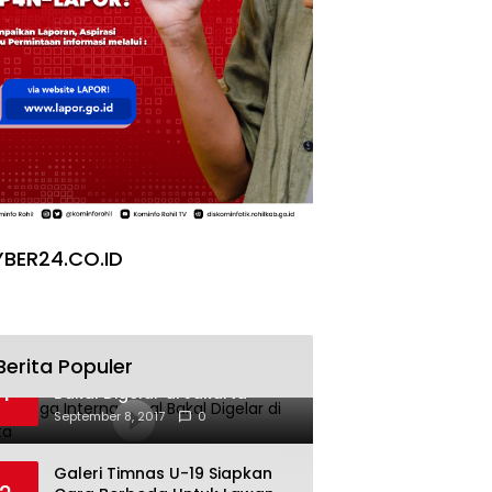
BER24.CO.ID
Berita Populer
Pesta Yoga Internasional
1
Bakal Digelar di Jakarta
September 8, 2017
0
Galeri Timnas U-19 Siapkan