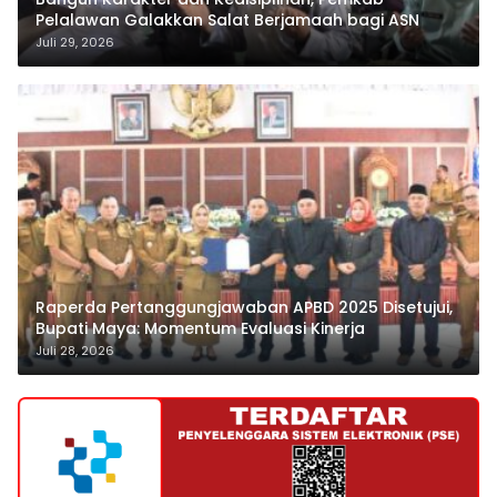
Pelalawan Galakkan Salat Berjamaah bagi ASN
Juli 29, 2026
Raperda Pertanggungjawaban APBD 2025 Disetujui,
Bupati Maya: Momentum Evaluasi Kinerja
Juli 28, 2026