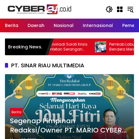
Langsung
ke
konten
Berita
Daerah
Nasional
Internasional
Pemeri
. Elviriadi Soroti Krisis
Pemkab Labuhanbatu Bagikan 300
Breaking News.
i Rentetan Serangan
Bendera Merah Putih, Sambut HUT ke-8
 dan Beruang Terhadap
Kemerdekaan RI
PT. SINAR RIAU MULTIMEDIA
Berita
Segenap Pimpinan
Redaksi/Owner PT. MARIO CYBER