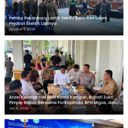
Pemko Pekanbaru Lantik Sekda Baru dan Enam
Pejabat Eselon Lainnya
Agustus 3, 2026
Atasi Kelangkaan BBM Kuala Kampar, Bupati Zukri
Pimpin Rapat Bersama Forkopimda, BPH Migas, dan
Pertamina
Juli 31, 2026