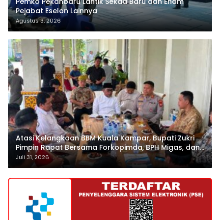
Pemko Pekanbaru Lantik Sekda Baru dan Enam
Pejabat Eselon Lainnya
Agustus 3, 2026
Atasi Kelangkaan BBM Kuala Kampar, Bupati Zukri
Pimpin Rapat Bersama Forkopimda, BPH Migas, dan
Pertamina
Juli 31, 2026