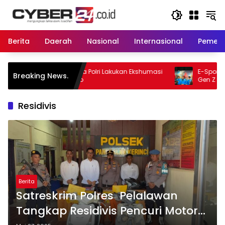
Langsung
ke
konten
Berita
Daerah
Nasional
Internasional
Pemeri
nya Polri Lakukan Ekshumasi
E-Sports Kapolri Cup 2026 Jad
Breaking News.
rimo
Gen Z Kembangkan Potensi di E
Digital
Residivis
Berita
Satreskrim Polres Pelalawan
Tangkap Residivis Pencuri Motor