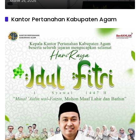
Terbitkan Sertipikat HPL di
Maret 25, 2025
Sempadan Sungai
Kantor Pertanahan Kabupaten Agam