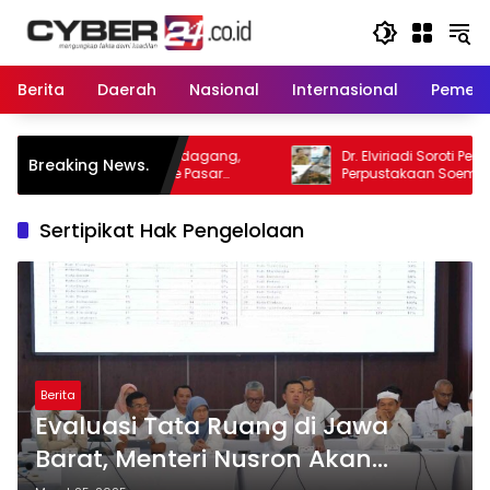
Langsung
ke
konten
Berita
Daerah
Nasional
Internasional
Pemeri
ritan Pedagang,
Dr. Elviriadi Soroti Pengelolaan
Breaking News.
run ke Pasar
Perpustakaan Soeman HS: Jadikan
at
Lokomotif Budaya dan Kawah
Candradimuka Intelektual
Sertipikat Hak Pengelolaan
Berita
Evaluasi Tata Ruang di Jawa
Barat, Menteri Nusron Akan