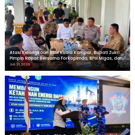
Atasi Kelangkaan BBM Kuala Kampar, Bupati Zukri
Pimpin Rapat Bersama Forkopimda, BPH Migas, dan
Pertamina
Juli 31, 2026