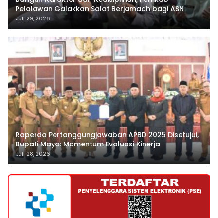
Pelalawan Galakkan Salat Berjamaah bagi ASN
Juli 29, 2026
Raperda Pertanggungjawaban APBD 2025 Disetujui,
Bupati Maya: Momentum Evaluasi Kinerja
Juli 28, 2026