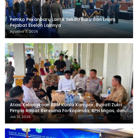
Pemko Pekanbaru Lantik Sekda Baru dan Enam
Pejabat Eselon Lainnya
Agustus 3, 2026
Atasi Kelangkaan BBM Kuala Kampar, Bupati Zukri
Pimpin Rapat Bersama Forkopimda, BPH Migas, dan
Pertamina
Juli 31, 2026