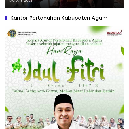
Hukuman Mati, Jaksa Ungkap
Maret 18, 2025
Fakta Mengerikan
Kantor Pertanahan Kabupaten Agam