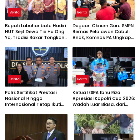
Berita
Berita
Bupati Labuhanbatu Hadiri
Dugaan Oknum Guru SMPN
HUT Sejit Dewa Tie Hu Ong
Bernas Pelalawan Cabuli
Ya, Tradisi Bakar Tongkang
Anak, Komnas PA Ungkap
Meriah di Sei Berombang
Laporan Sudah Masuk
Polres Sejak Juli
Berita
Berita
Polri: Sertifikat Prestasi
Ketua IESPA Ibnu Riza
Nasional Hingga
Apresiasi Kapolri Cup 2026:
Internasional Tetap Ikuti
Wadah Luar Biasa, dari
Tahapan Seleksi
Polres hingga Panggung
Rekrutmen Polri
Nasional