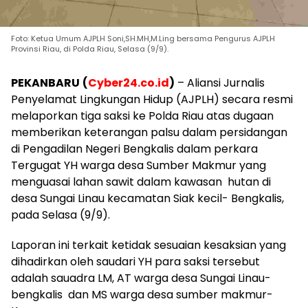
Foto: Ketua Umum AJPLH Soni,SH.MH,M.Ling bersama Pengurus AJPLH
Provinsi Riau, di Polda Riau, Selasa (9/9).
PEKANBARU
(
Cyber24.co.id
)
– Aliansi Jurnalis
Penyelamat Lingkungan Hidup (AJPLH) secara resmi
melaporkan tiga saksi ke Polda Riau atas dugaan
memberikan keterangan palsu dalam persidangan
di Pengadilan Negeri Bengkalis dalam perkara
Tergugat YH warga desa Sumber Makmur yang
menguasai lahan sawit dalam kawasan hutan di
desa Sungai Linau kecamatan Siak kecil- Bengkalis,
pada Selasa (9/9).
Laporan ini terkait ketidak sesuaian kesaksian yang
dihadirkan oleh saudari YH para saksi tersebut
adalah sauadra LM, AT warga desa Sungai Linau-
bengkalis dan MS warga desa sumber makmur-