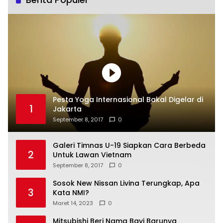
Pesta Yoga Internasional Bakal Digelar di
1
Jakarta
September 8, 2017
0
Galeri Timnas U-19 Siapkan Cara Berbeda
2
Untuk Lawan Vietnam
September 8, 2017
0
Sosok New Nissan Livina Terungkap, Apa
3
Kata NMI?
Maret 14, 2023
0
Mitsubishi Beri Nama Bayi Barunya