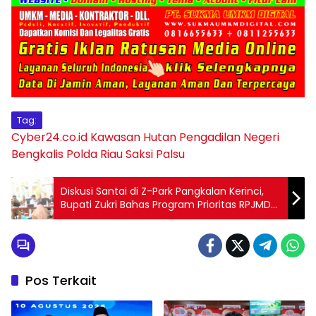
Tag:
Cyber24.co.id
Kawasan Hutan
Pengadilan Negeri
Bengkalis
Polda Riau
Saksi Palsu
Diskusi Santai di Z-Park Pangkalan Kerinci,
Bupati Zukri Bahas Program Prioritas RPJMD
2025-2029
Pos Terkait