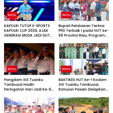
Berita
Berita
KAPOLRI TUTUP E-SPORTS
Bupati Pelalawan Terima
KAPOLRI CUP 2026, AJAK
PPD Terbaik I pada HUT ke-
GENERASI MUDA JADI DUTA
69 Provinsi Riau, Program
KAMTIBMAS DAN AKTIF
Santunan Anak Yatim Jadi
LAPORKAN GANGGUAN KE
Sorotan
110
Berita
Berita
Pangdam XIX Tuanku
BAKTIKES HUT Ke-1 Kodam
Tambusai Hadiri
XIX Tuanku Tambusai,
Peringatan Hari Jadi Ke-69
Ratusan Pasien Disiapkan
Provinsi Riau
Jalani Operasi Gratis