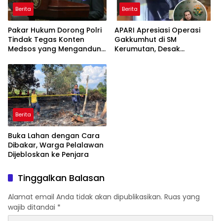
Berita
Berita
Pakar Hukum Dorong Polri
APARI Apresiasi Operasi
Tindak Tegas Konten
Gakkumhut di SM
Medsos yang Mengandung
Kerumutan, Desak
Provokasi
Pengusutan Tuntas
Jaringan Pembalak Liar
Berita
Buka Lahan dengan Cara
Dibakar, Warga Pelalawan
Dijebloskan ke Penjara
Tinggalkan Balasan
Alamat email Anda tidak akan dipublikasikan.
Ruas yang
wajib ditandai
*