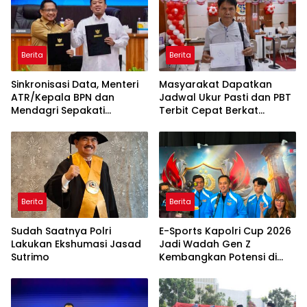
Berita
Berita
Sinkronisasi Data, Menteri
Masyarakat Dapatkan
ATR/Kepala BPN dan
Jadwal Ukur Pasti dan PBT
Mendagri Sepakati
Terbit Cepat Berkat
Pengintegrasian NIB dan
Layanan Pengukuran
NOP
Terjadwal
Berita
Berita
Sudah Saatnya Polri
E-Sports Kapolri Cup 2026
Lakukan Ekshumasi Jasad
Jadi Wadah Gen Z
Sutrimo
Kembangkan Potensi di
Ekosistem Digital