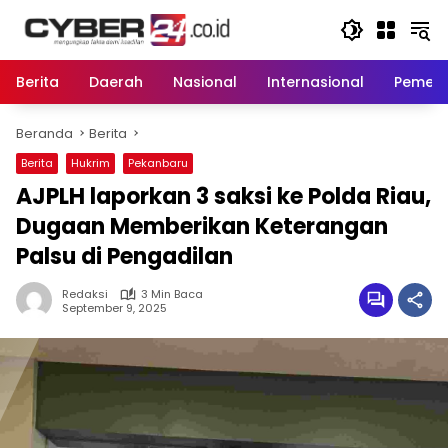
Langsung
ke
konten
Berita
Daerah
Nasional
Internasional
Pemeri
Beranda
Berita
Berita
Hukrim
Pekanbaru
AJPLH laporkan 3 saksi ke Polda Riau,
Dugaan Memberikan Keterangan
Palsu di Pengadilan
Redaksi
3 Min Baca
September 9, 2025