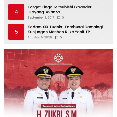
Target Tinggi Mitsubishi Expander
4
‘Goyang’ Avanza
September 9, 2017
0
Kodam XIX Tuanku Tambusai Dampingi
5
Kunjungan Menhan RI ke Yonif TP
952/Imam Bulqin, Perkuat Pembangunan
Agustus 6, 2026
0
Satuan