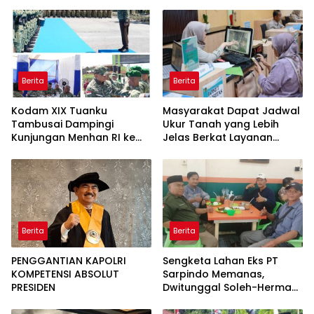
Berita
Berita
Kodam XIX Tuanku
Masyarakat Dapat Jadwal
Tambusai Dampingi
Ukur Tanah yang Lebih
Kunjungan Menhan RI ke
Jelas Berkat Layanan
Yonif TP 952/Imam Bulqin,
Pengukuran Terjadwal
Perkuat Pembangunan
Satuan
Berita
Berita
PENGGANTIAN KAPOLRI
Sengketa Lahan Eks PT
KOMPETENSI ABSOLUT
Sarpindo Memanas,
PRESIDEN
Dwitunggal Soleh-Herman
Boyong Pakar Lingkungan