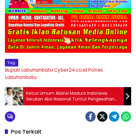
Tag:
Bupati Labuhanbatu
Cyber24.co.id
Polres
Labuhanbatu
Ketua Umum Aliansi Madura Indonesia
Serukan Aksi Nasional Tuntut Pengesahan
UU Perampasan Aset
Pos Terkait