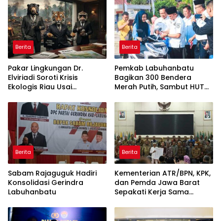
ke Pulau Rupat
Berita
Berita
Pakar Lingkungan Dr.
Pemkab Labuhanbatu
Elviriadi Soroti Krisis
Bagikan 300 Bendera
Ekologis Riau Usai
Merah Putih, Sambut HUT
Rentetan Serangan
ke-81 Kemerdekaan RI
Monyet, Harimau, dan
Beruang Terhadap Warga
Berita
Berita
Sabam Rajaguguk Hadiri
Kementerian ATR/BPN, KPK,
Konsolidasi Gerindra
dan Pemda Jawa Barat
Labuhanbatu
Sepakati Kerja Sama
dalam Upaya Pencegahan
Korupsi serta Penguatan
Ekonomi Daerah