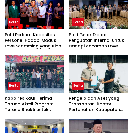
Berita
Berita
Polri Perkuat Kapasitas
Polri Gelar Dialog
Personel Hadapi Modus
Penguatan Internal untuk
Love Scamming yang Kian
Hadapi Ancaman Love
Kompleks
Scamming di Era Digital
Berita
Berita
Kapolres Kaur Terima
Pengelolaan Aset yang
Taruna Akmil Program
Transparan, Kantor
Taruna Bhakti untuk
Pertanahan Kabupaten
Mendukung MPLS Sekolah
Agam Serahkan BMN
Rakyat Kabupaten Kaur
kepada Pemenang Lelang