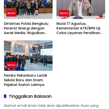
Berita
Berita
Dirlantas Polda Bengkulu
Mulai 17 Agustus,
Pererat Sinergi dengan
Kementerian ATR/BPN Uji
Awak Media, Wujudkan
Coba Layanan Peralihan
Informasi yang Edukatif
Hak 10 Hari di 15 Kantah
dan Berkualitas
Berita
Pemko Pekanbaru Lantik
Sekda Baru dan Enam
Pejabat Eselon Lainnya
Tinggalkan Balasan
Alamat email Anda tidak akan dipublikasikan.
Ruas yang