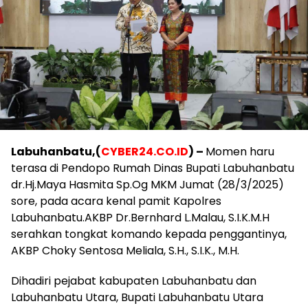
Labuhanbatu,(
CYBER24.CO.ID
) –
Momen haru
terasa di Pendopo Rumah Dinas Bupati Labuhanbatu
dr.Hj.Maya Hasmita Sp.Og MKM Jumat (28/3/2025)
sore, pada acara kenal pamit Kapolres
Labuhanbatu.AKBP Dr.Bernhard L.Malau, S.I.K.M.H
serahkan tongkat komando kepada penggantinya,
AKBP Choky Sentosa Meliala, S.H., S.I.K., M.H.
Dihadiri pejabat kabupaten Labuhanbatu dan
Labuhanbatu Utara, Bupati Labuhanbatu Utara