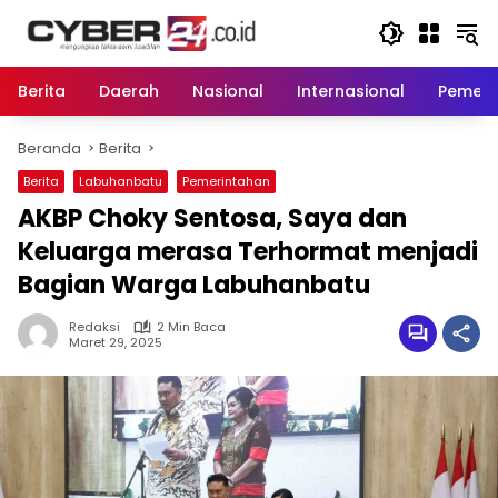
Langsung
ke
konten
Berita
Daerah
Nasional
Internasional
Pemeri
Beranda
Berita
Berita
Labuhanbatu
Pemerintahan
AKBP Choky Sentosa, Saya dan
Keluarga merasa Terhormat menjadi
Bagian Warga Labuhanbatu
Redaksi
2 Min Baca
Maret 29, 2025