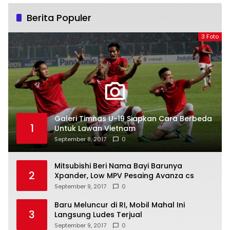
Berita Populer
3 Foto
Galeri Timnas U-19 Siapkan Cara Berbeda
1
Untuk Lawan Vietnam
September 8, 2017
0
Mitsubishi Beri Nama Bayi Barunya
2
Xpander, Low MPV Pesaing Avanza cs
September 9, 2017
0
Baru Meluncur di RI, Mobil Mahal Ini
3
Langsung Ludes Terjual
September 9, 2017
0