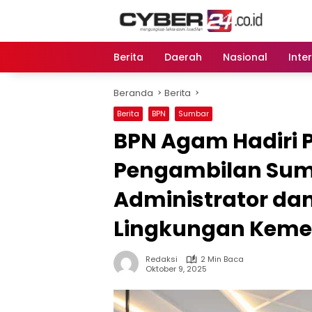
Langsung
ke
konten
Berita
Daerah
Nasional
Inte
Beranda
Berita
Berita
BPN
Sumbar
BPN Agam Hadiri 
Pengambilan Sum
Administrator da
Lingkungan Keme
Redaksi
2 Min Baca
Oktober 9, 2025