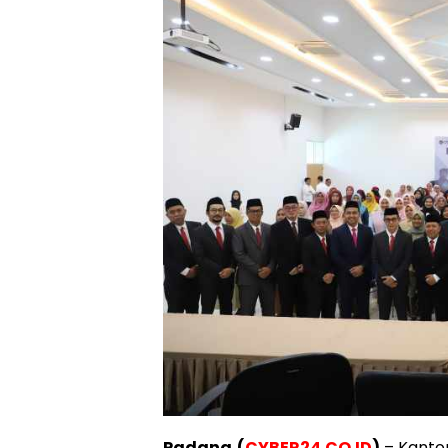
Padang,(
CYBER24.CO.ID
)
– Kanto