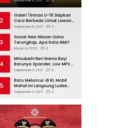
September 8, 2017
0
Galeri Timnas U-19 Siapkan
2
Cara Berbeda Untuk Lawan
Vietnam
September 8, 2017
0
Sosok New Nissan Livina
3
Terungkap, Apa Kata NMI?
Maret 14, 2023
0
Mitsubishi Beri Nama Bayi
4
Barunya Xpander, Low MPV
Pesaing Avanza cs
September 9, 2017
0
Baru Meluncur di RI, Mobil
5
Mahal Ini Langsung Ludes
Terjual
September 9, 2017
0