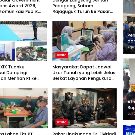
opular Government
Dengar Langsung Jeritan
tions Award 2026,
Pedagang, Sabam
 Komunikasi Publik
Rajaguguk Turun ke Pasar
erian ATR/BPN
Gelugur Rantauprapat
 Diakui
Pem
dan
Agus
Berita
XIX Tuanku
Masyarakat Dapat Jadwal
ai Dampingi
Ukur Tanah yang Lebih Jelas
gan Menhan RI ke
Berkat Layanan Pengukuran
P 952/Imam Bulqin,
Terjadwal
t Pembangunan
Ata
Bup
For
Juli
Berita
a Lahan Eks PT
Pakar Lingkungan Dr. Elviriadi