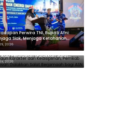
Hadapan Perwira TNI, Bupati Afni:
jaga Siak, Menjaga Ketahanan
rgi Nasional
 29, 2026
gun Karakter dan Kedisiplinan,
kab Pelalawan Galakkan Salat
jamaah bagi ASN
 29, 2026