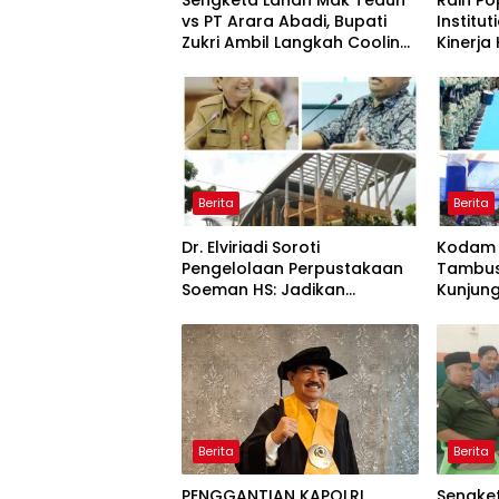
Sengketa Lahan Mak Teduh
Raih P
vs PT Arara Abadi, Bupati
Institu
Zukri Ambil Langkah Cooling
Kinerja
Down
Kement
Kembali
Berita
Berita
Dr. Elviriadi Soroti
Kodam 
Pengelolaan Perpustakaan
Tambus
Soeman HS: Jadikan
Kunjun
Lokomotif Budaya dan
Yonif T
Kawah Candradimuka
Perkua
Intelektual
Satuan
Berita
Berita
PENGGANTIAN KAPOLRI
Sengket