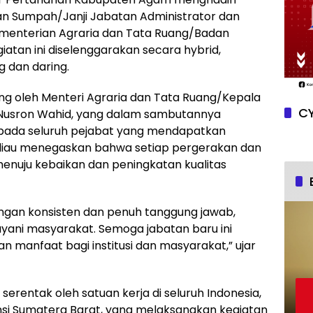
an Sumpah/Janji Jabatan Administrator dan
menterian Agraria dan Tata Ruang/Badan
atan ini diselenggarakan secara hybrid,
 dan daring.
ung oleh Menteri Agraria dan Tata Ruang/Kepala
CY
 Nusron Wahid, yang dalam sambutannya
ada seluruh pejabat yang mendapatkan
eliau menegaskan bahwa setiap pergerakan dan
nuju kebaikan dan peningkatan kualitas
engan konsisten dan penuh tanggung jawab,
ayani masyarakat. Semoga jabatan baru ini
anfaat bagi institusi dan masyarakat,” ujar
a serentak oleh satuan kerja di seluruh Indonesia,
nsi Sumatera Barat, yang melaksanakan kegiatan