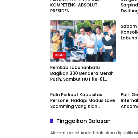
KOMPETENSI ABSOLUT
Sarpin
PRESIDEN
Dwitun
Berita
Boyong
Pulau 
Sabam 
Konsoli
Labuha
Berita
Pemkab Labuhanbatu
Bagikan 300 Bendera Merah
Putih, Sambut HUT ke-81
Berita
Berita
Kemerdekaan RI
Polri Perkuat Kapasitas
Polri G
Personel Hadapi Modus Love
Interna
Scamming yang Kian
Ancama
Kompleks
Era Digi
Tinggalkan Balasan
Alamat email Anda tidak akan dipublikasi