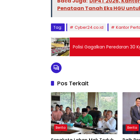
Baca Juga:
DIP4T 2026, Kant
Penataan Tanah Eks HGU untu
Tag:
Cyber24.co.id
Kantor Per
Polisi Gagalkan Peredaran 30 K
Pos Terkait
Berita
Berita