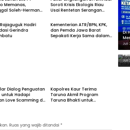
do Memanas,
Soroti Krisis Ekologis Riau
ggal Soleh-Herman
Usai Rentetan Serangan
Berita
 Pakar Lingkungan ke
Monyet, Harimau, dan
Rupat
Beruang Terhadap Warga
Rajaguguk Hadiri
Kementerian ATR/BPN, KPK,
dasi Gerindra
dan Pemda Jawa Barat
Di 
nbatu
Sepakati Kerja Sama dalam
Men
Upaya Pencegahan Korupsi
Ene
Juli
serta Penguatan Ekonomi
Ban
Daerah
Pem
Ber
Juli
Berita
elar Dialog Penguatan
Kapolres Kaur Terima
l untuk Hadapi
Taruna Akmil Program
n Love Scamming di
Taruna Bhakti untuk
tal
Mendukung MPLS Sekolah
Rakyat Kabupaten Kaur
kan.
Ruas yang wajib ditandai
*