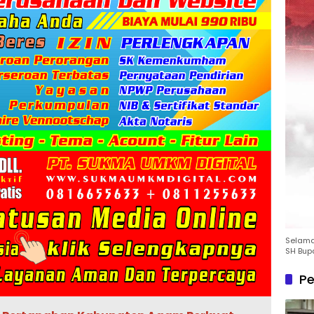
Selamat
SH Bup
Pe