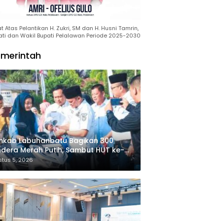
 Atas Pelantikan H. Zukri, SM dan H. Husni Tamrin,
ati dan Wakil Bupati Pelalawan Periode 2025-2030
merintah
mkab Labuhanbatu Bagikan 300
dera Merah Putih, Sambut HUT ke-81
merdekaan RI
tus 5, 2026