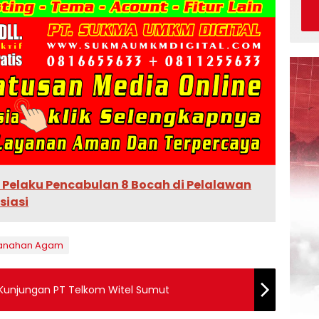
, Pelaku Pencabulan 8 Bocah di Pelalawan
siasi
tanahan Agam
unjungan PT Telkom Witel Sumut