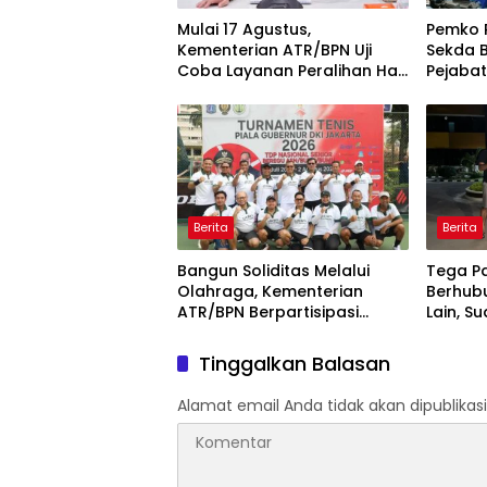
Mulai 17 Agustus,
Pemko 
Kementerian ATR/BPN Uji
Sekda 
Coba Layanan Peralihan Hak
Pejabat
10 Hari di 15 Kantah
Berita
Berita
Bangun Soliditas Melalui
Tega Pa
Olahraga, Kementerian
Berhub
ATR/BPN Berpartisipasi
Lain, S
dalam Turnamen Tenis Piala
Dibekuk 
Gubernur DKI Jakarta 2026
Tinggalkan Balasan
Alamat email Anda tidak akan dipublikasi