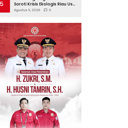
5
Soroti Krisis Ekologis Riau Usai
Rentetan Serangan Monyet,
Agustus 5, 2026
0
Harimau, dan Beruang
Terhadap Warga