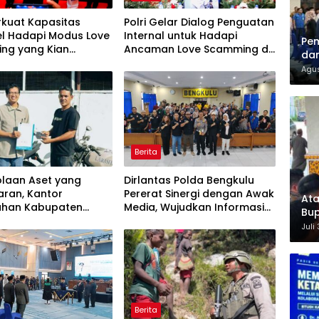
erkuat Kapasitas
Polri Gelar Dialog Penguatan
el Hadapi Modus Love
Internal untuk Hadapi
Pem
ng yang Kian
Ancaman Love Scamming di
dan
ks
Era Digital
Agus
Berita
olaan Aset yang
Dirlantas Polda Bengkulu
aran, Kantor
Pererat Sinergi dengan Awak
Ata
ahan Kabupaten
Media, Wujudkan Informasi
Bup
erahkan BMN kepada
yang Edukatif dan
For
Juli
ng Lelang
Berkualitas
Berita