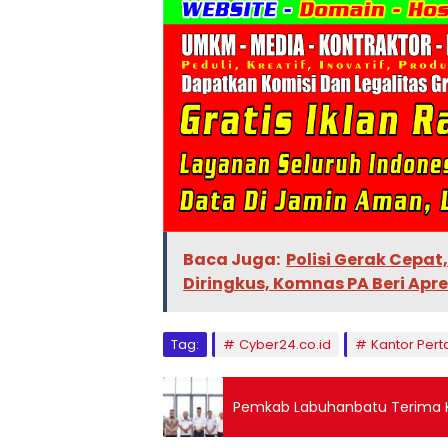
Baca Juga:
Polisi Gerak Cepat
Diringkus, Komnas PA Beri Apre
Tag:
Cyber24.co.id
Kantor Per
Pemkab Labuhanbatu Terima K