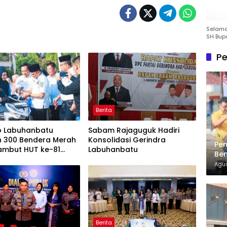
Selamat
SH Bup
Pe
Berita
 Labuhanbatu
Sabam Rajaguguk Hadiri
n 300 Bendera Merah
Konsolidasi Gerindra
Pe
Sambut HUT ke-81
Labuhanbatu
Ben
ekaan RI
Ke
Agus
Berita