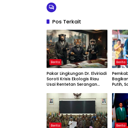
Pos Terkait
Berita
Berita
Pakar Lingkungan Dr. Elviriadi
Pemkab
Soroti Krisis Ekologis Riau
Bagika
Usai Rentetan Serangan
Putih, 
Monyet, Harimau, dan
Kemerd
Beruang Terhadap Warga
Berita
Berita