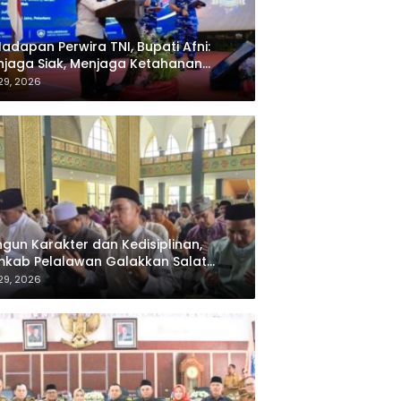
Hadapan Perwira TNI, Bupati Afni:
jaga Siak, Menjaga Ketahanan
rgi Nasional
 29, 2026
gun Karakter dan Kedisiplinan,
kab Pelalawan Galakkan Salat
jamaah bagi ASN
 29, 2026