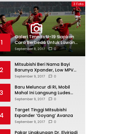
3 Foto
Galeri Timnas U-19 Siapkan
1
Cara Berbeda Untuk Lawan
Vietnam
September 8, 2017
0
Mitsubishi Beri Nama Bayi
2
Barunya Xpander, Low MPV
Pesaing Avanza cs
September 9, 2017
0
Baru Meluncur di RI, Mobil
3
Mahal Ini Langsung Ludes
Terjual
September 9, 2017
0
Target Tinggi Mitsubishi
4
Expander ‘Goyang’ Avanza
September 9, 2017
0
Pakar Lingkungan Dr. Elviriadi