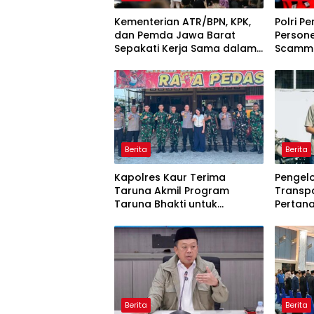
Kementerian ATR/BPN, KPK,
Polri P
dan Pemda Jawa Barat
Person
Sepakati Kerja Sama dalam
Scammi
Upaya Pencegahan Korupsi
Komple
serta Penguatan Ekonomi
Daerah
Berita
Berita
Kapolres Kaur Terima
Pengel
Taruna Akmil Program
Transp
Taruna Bhakti untuk
Pertan
Mendukung MPLS Sekolah
Agam S
Rakyat Kabupaten Kaur
Pemena
Berita
Berita