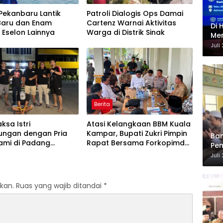
Pekanbaru Lantik
Patroli Dialogis Ops Damai
Baru dan Enam
Cartenz Warnai Aktivitas
Di 
 Eselon Lainnya
Warga di Distrik Sinak
Men
Ene
Juli
Berita
ksa Istri
Atasi Kelangkaan BBM Kuala
ungan dengan Pria
Kampar, Bupati Zukri Pimpin
Ban
uami di Padang
Rapat Bersama Forkopimda,
Pem
Polisi
BPH Migas, dan Pertamina
Ber
Juli
kan.
Ruas yang wajib ditandai
*