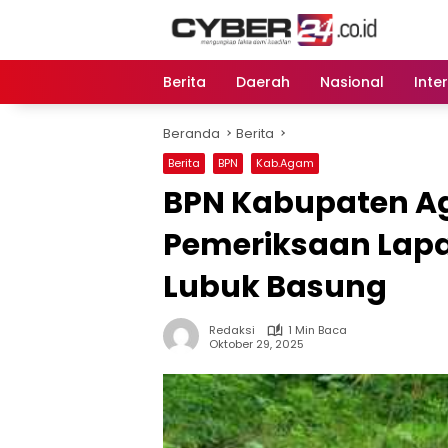
Langsung
ke
konten
Berita
Daerah
Nasional
Inte
Beranda
Berita
Berita
BPN
Kab.Agam
BPN Kabupaten A
Pemeriksaan Lapan
Lubuk Basung
Redaksi
1 Min Baca
Oktober 29, 2025