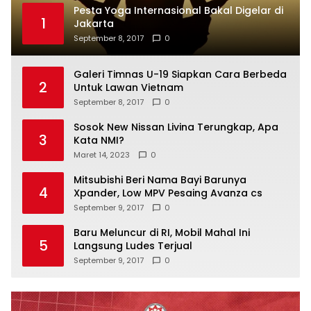
Pesta Yoga Internasional Bakal Digelar di
1
Jakarta
September 8, 2017
0
Galeri Timnas U-19 Siapkan Cara Berbeda
2
Untuk Lawan Vietnam
September 8, 2017
0
Sosok New Nissan Livina Terungkap, Apa
3
Kata NMI?
Maret 14, 2023
0
Mitsubishi Beri Nama Bayi Barunya
4
Xpander, Low MPV Pesaing Avanza cs
September 9, 2017
0
Baru Meluncur di RI, Mobil Mahal Ini
5
Langsung Ludes Terjual
September 9, 2017
0