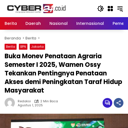
Langsung
ke
konten
Berita
Daerah
Nasional
Internasional
Pemeri
Beranda
Berita
Berita
BPN
Jakarta
Buka Monev Penataan Agraria
Semester I 2025, Wamen Ossy
Tekankan Pentingnya Penataan
Akses demi Peningkatan Taraf Hidup
Masyarakat
Redaksi
2 Min Baca
Agustus 1, 2025