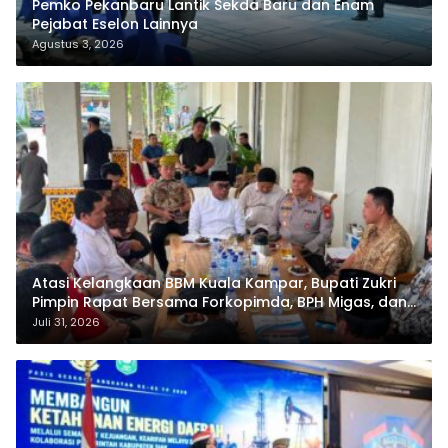
Pemko Pekanbaru Lantik Sekda Baru dan Enam
Pejabat Eselon Lainnya
Agustus 3, 2026
Atasi Kelangkaan BBM Kuala Kampar, Bupati Zukri
Pimpin Rapat Bersama Forkopimda, BPH Migas, dan
Pertamina
Juli 31, 2026