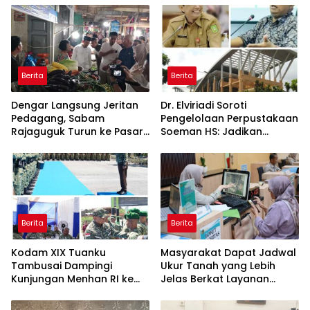
Kembali Diakui
Berita
Berita
Dengar Langsung Jeritan
Dr. Elviriadi Soroti
Pedagang, Sabam
Pengelolaan Perpustakaan
Rajaguguk Turun ke Pasar
Soeman HS: Jadikan
Gelugur Rantauprapat
Lokomotif Budaya dan
Kawah Candradimuka
Intelektual
Berita
Berita
Kodam XIX Tuanku
Masyarakat Dapat Jadwal
Tambusai Dampingi
Ukur Tanah yang Lebih
Kunjungan Menhan RI ke
Jelas Berkat Layanan
Yonif TP 952/Imam Bulqin,
Pengukuran Terjadwal
Perkuat Pembangunan