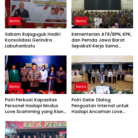
Berita
Berita
Sabam Rajaguguk Hadiri
Kementerian ATR/BPN, KPK,
Konsolidasi Gerindra
dan Pemda Jawa Barat
Labuhanbatu
Sepakati Kerja Sama
dalam Upaya Pencegahan
Korupsi serta Penguatan
Ekonomi Daerah
Berita
Berita
Polri Perkuat Kapasitas
Polri Gelar Dialog
Personel Hadapi Modus
Penguatan Internal untuk
Love Scamming yang Kian
Hadapi Ancaman Love
Kompleks
Scamming di Era Digital