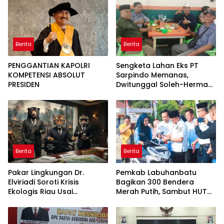
Satuan
Berita
Berita
PENGGANTIAN KAPOLRI
Sengketa Lahan Eks PT
KOMPETENSI ABSOLUT
Sarpindo Memanas,
PRESIDEN
Dwitunggal Soleh-Herman
Boyong Pakar Lingkungan
ke Pulau Rupat
Berita
Berita
Pakar Lingkungan Dr.
Pemkab Labuhanbatu
Elviriadi Soroti Krisis
Bagikan 300 Bendera
Ekologis Riau Usai
Merah Putih, Sambut HUT
Rentetan Serangan
ke-81 Kemerdekaan RI
Monyet, Harimau, dan
Beruang Terhadap Warga