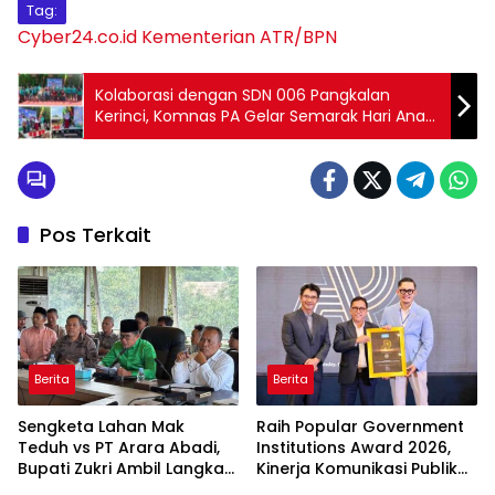
Tag:
Cyber24.co.id
Kementerian ATR/BPN
Kolaborasi dengan SDN 006 Pangkalan
Kerinci, Komnas PA Gelar Semarak Hari Anak
Nasional Tahun 2025
Pos Terkait
Berita
Berita
Sengketa Lahan Mak
Raih Popular Government
Teduh vs PT Arara Abadi,
Institutions Award 2026,
Bupati Zukri Ambil Langkah
Kinerja Komunikasi Publik
Cooling Down
Kementerian ATR/BPN