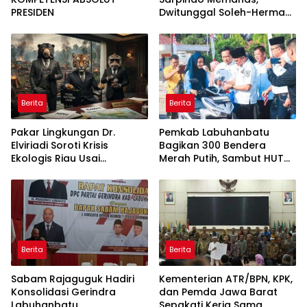
PRESIDEN
Dwitunggal Soleh-Herman
Boyong Pakar Lingkungan
ke Pulau Rupat
Berita
Berita
Pakar Lingkungan Dr.
Pemkab Labuhanbatu
Elviriadi Soroti Krisis
Bagikan 300 Bendera
Ekologis Riau Usai
Merah Putih, Sambut HUT
Rentetan Serangan
ke-81 Kemerdekaan RI
Monyet, Harimau, dan
Beruang Terhadap Warga
Berita
Berita
Sabam Rajaguguk Hadiri
Kementerian ATR/BPN, KPK,
Konsolidasi Gerindra
dan Pemda Jawa Barat
Labuhanbatu
Sepakati Kerja Sama