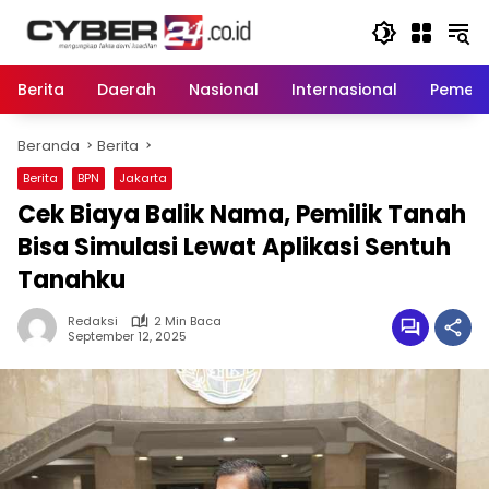
Langsung
ke
konten
Berita
Daerah
Nasional
Internasional
Pemeri
Beranda
Berita
Berita
BPN
Jakarta
Cek Biaya Balik Nama, Pemilik Tanah
Bisa Simulasi Lewat Aplikasi Sentuh
Tanahku
Redaksi
2 Min Baca
September 12, 2025