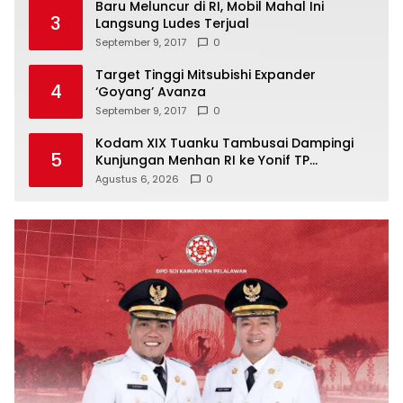
Baru Meluncur di RI, Mobil Mahal Ini
3
Langsung Ludes Terjual
September 9, 2017
0
Target Tinggi Mitsubishi Expander
4
‘Goyang’ Avanza
September 9, 2017
0
Kodam XIX Tuanku Tambusai Dampingi
5
Kunjungan Menhan RI ke Yonif TP
952/Imam Bulqin, Perkuat Pembangunan
Agustus 6, 2026
0
Satuan