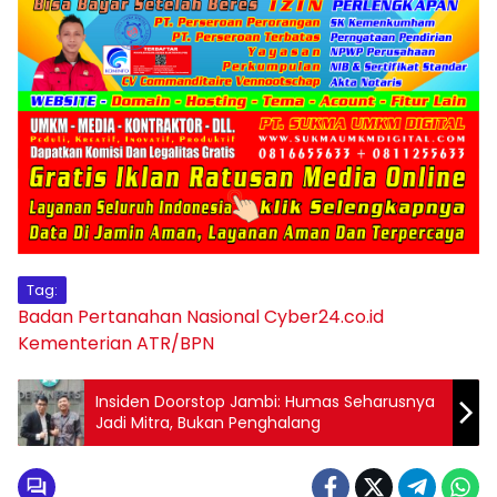
Tag:
Badan Pertanahan Nasional
Cyber24.co.id
Kementerian ATR/BPN
Insiden Doorstop Jambi: Humas Seharusnya
Jadi Mitra, Bukan Penghalang