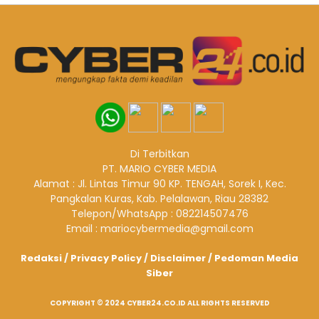
Di Terbitkan
PT. MARIO CYBER MEDIA
Alamat : Jl. Lintas Timur 90 KP. TENGAH, Sorek I, Kec.
Pangkalan Kuras, Kab. Pelalawan, Riau 28382
Telepon/WhatsApp : 082214507476
Email : mariocybermedia@gmail.com
Redaksi
/
Privacy Policy
/
Disclaimer
/
Pedoman Media
Siber
COPYRIGHT © 2024 CYBER24.CO.ID ALL RIGHTS RESERVED