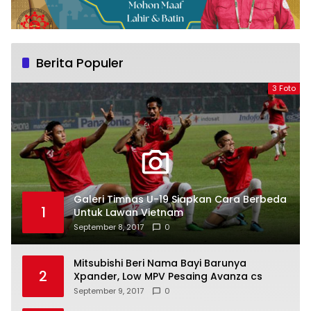
Berita Populer
3 Foto
Galeri Timnas U-19 Siapkan Cara Berbeda
1
Untuk Lawan Vietnam
September 8, 2017
0
Mitsubishi Beri Nama Bayi Barunya
2
Xpander, Low MPV Pesaing Avanza cs
September 9, 2017
0