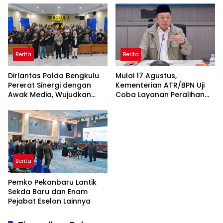
Rakyat Kabupaten Kaur
kepada Pemenang Lelang
Berita
Berita
Dirlantas Polda Bengkulu
Mulai 17 Agustus,
Pererat Sinergi dengan
Kementerian ATR/BPN Uji
Awak Media, Wujudkan
Coba Layanan Peralihan
Informasi yang Edukatif
Hak 10 Hari di 15 Kantah
dan Berkualitas
Berita
Pemko Pekanbaru Lantik
Sekda Baru dan Enam
Pejabat Eselon Lainnya