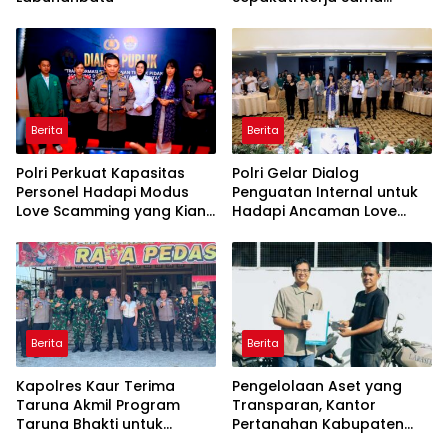
dalam Upaya Pencegahan
Korupsi serta Penguatan
Ekonomi Daerah
Berita
Berita
Polri Perkuat Kapasitas
Polri Gelar Dialog
Personel Hadapi Modus
Penguatan Internal untuk
Love Scamming yang Kian
Hadapi Ancaman Love
Kompleks
Scamming di Era Digital
Berita
Berita
Kapolres Kaur Terima
Pengelolaan Aset yang
Taruna Akmil Program
Transparan, Kantor
Taruna Bhakti untuk
Pertanahan Kabupaten
Mendukung MPLS Sekolah
Agam Serahkan BMN