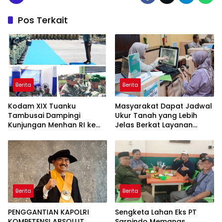
Pos Terkait
Berita
Berita
Kodam XIX Tuanku
Masyarakat Dapat Jadwal
Tambusai Dampingi
Ukur Tanah yang Lebih
Kunjungan Menhan RI ke
Jelas Berkat Layanan
Yonif TP 952/Imam Bulqin,
Pengukuran Terjadwal
Perkuat Pembangunan
Satuan
Berita
Berita
PENGGANTIAN KAPOLRI
Sengketa Lahan Eks PT
KOMPETENSI ABSOLUT
Sarpindo Memanas,