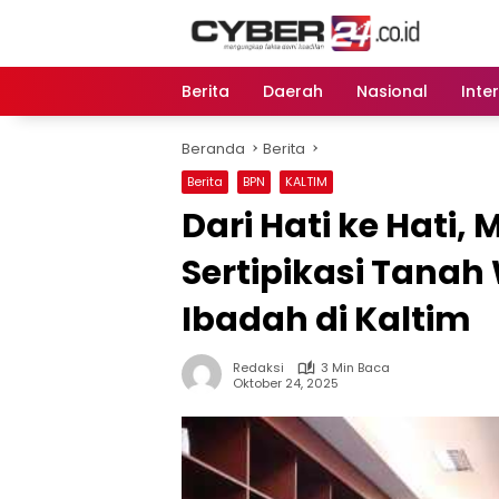
Langsung
ke
konten
Berita
Daerah
Nasional
Inte
Beranda
Berita
Berita
BPN
KALTIM
Dari Hati ke Hati,
Sertipikasi Tana
Ibadah di Kaltim
Redaksi
3 Min Baca
Oktober 24, 2025