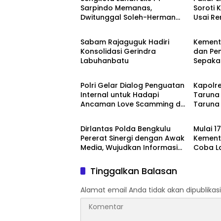
Satuan
Sarpindo Memanas,
Soroti K
Dwitunggal Soleh-Herman
Usai R
Berita
Berita
Boyong Pakar Lingkungan ke
Monyet,
Pulau Rupat
Beruan
Sabam Rajaguguk Hadiri
Kemente
Konsolidasi Gerindra
dan Pe
Labuhanbatu
Sepaka
Berita
Berita
Upaya 
serta 
Polri Gelar Dialog Penguatan
Kapolre
Daerah
Internal untuk Hadapi
Taruna
Ancaman Love Scamming di
Taruna 
Berita
Berita
Era Digital
Menduk
Rakyat
Dirlantas Polda Bengkulu
Mulai 1
Pererat Sinergi dengan Awak
Kemente
Media, Wujudkan Informasi
Coba L
yang Edukatif dan
10 Hari 
Berkualitas
Tinggalkan Balasan
Alamat email Anda tidak akan dipublikasi