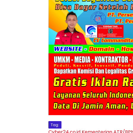
Tag:
Cyber24.co.id
Kementerian ATR/BP