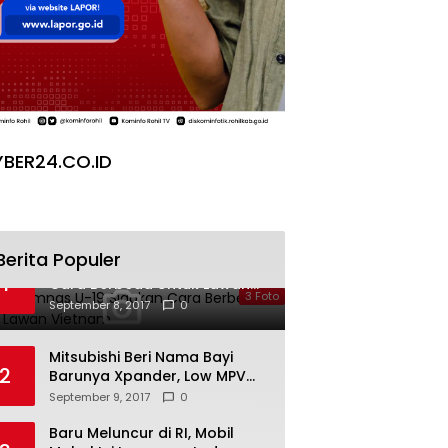
BER24.CO.ID
Berita Populer
Galeri Timnas U-19 Siapkan
1
Cara Berbeda Untuk Lawan
3 Foto
Vietnam
September 8, 2017
0
Mitsubishi Beri Nama Bayi
2
Barunya Xpander, Low MPV
Pesaing Avanza cs
September 9, 2017
0
Baru Meluncur di RI, Mobil