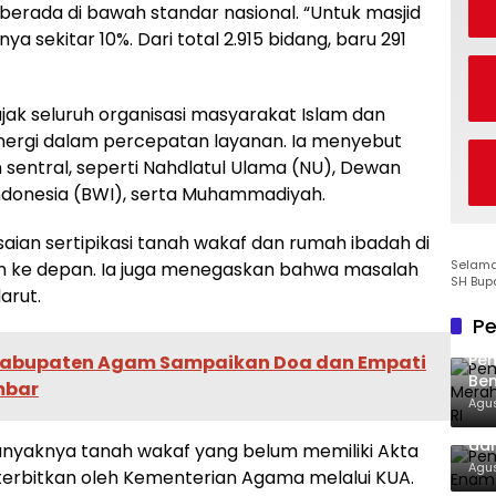
berada di bawah standar nasional. “Untuk masjid
a sekitar 10%. Dari total 2.915 bidang, baru 291
jak seluruh organisasi masyarakat Islam dan
nergi dalam percepatan layanan. Ia menyebut
sentral, seperti Nahdlatul Ulama (NU), Dewan
Indonesia (BWI), serta Muhammadiyah.
ian sertipikasi tanah wakaf dan rumah ibadah di
Selamat
un ke depan. Ia juga menegaskan bahwa masalah
SH Bup
arut.
Pe
Pe
Kabupaten Agam Sampaikan Doa dan Empati
Ben
mbar
Ke
Agus
Pem
dan
banyaknya tanah wakaf yang belum memiliki Akta
Agus
iterbitkan oleh Kementerian Agama melalui KUA.