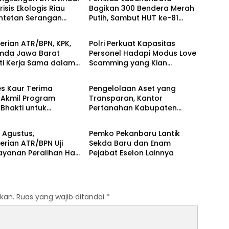
risis Ekologis Riau
Bagikan 300 Bendera Merah
entetan Serangan
Putih, Sambut HUT ke-81
Berita
 Harimau, dan
Kemerdekaan RI
g Terhadap Warga
rian ATR/BPN, KPK,
Polri Perkuat Kapasitas
mda Jawa Barat
Personel Hadapi Modus Love
ti Kerja Sama dalam
Scamming yang Kian
Berita
Pencegahan Korupsi
Kompleks
Penguatan Ekonomi
s Kaur Terima
Pengelolaan Aset yang
 Akmil Program
Transparan, Kantor
Bhakti untuk
Pertanahan Kabupaten
Berita
ung MPLS Sekolah
Agam Serahkan BMN kepada
 Kabupaten Kaur
Pemenang Lelang
7 Agustus,
Pemko Pekanbaru Lantik
rian ATR/BPN Uji
Sekda Baru dan Enam
ayanan Peralihan Hak
Pejabat Eselon Lainnya
di 15 Kantah
kan.
Ruas yang wajib ditandai
*