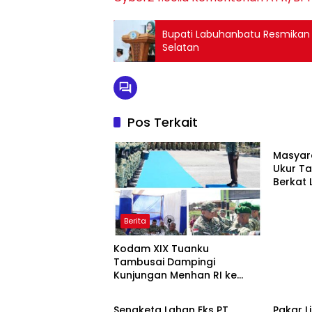
Bupati Labuhanbatu Resmikan
Selatan
Pos Terkait
Berita
Masyar
Ukur Ta
Berkat
Terjad
Berita
Kodam XIX Tuanku
Tambusai Dampingi
Kunjungan Menhan RI ke
Berita
Berita
Yonif TP 952/Imam Bulqin,
Perkuat Pembangunan
Sengketa Lahan Eks PT
Pakar L