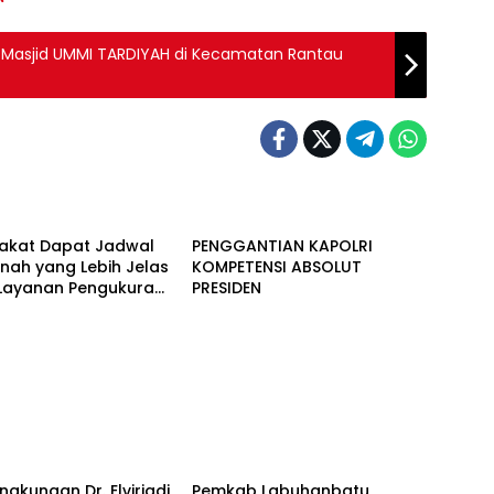
 Masjid UMMI TARDIYAH di Kecamatan Rantau
Berita
akat Dapat Jadwal
PENGGANTIAN KAPOLRI
nah yang Lebih Jelas
KOMPETENSI ABSOLUT
 Layanan Pengukuran
PRESIDEN
wal
Berita
ingkungan Dr. Elviriadi
Pemkab Labuhanbatu