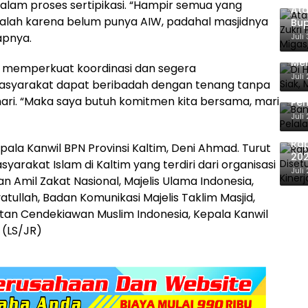
alam proses sertipikasi. “Hampir semua yang
Ata
salah karena belum punya AIW, padahal masjidnya
Bup
For
capnya.
Juli
Di 
Men
k memperkuat koordinasi dan segera
Ene
Juli
masyarakat dapat beribadah dengan tenang tanpa
Ban
hari. “Maka saya butuh komitmen kita bersama, mari
Pem
Ber
Juli
Ra
ala Kanwil BPN Provinsi Kaltim, Deni Ahmad. Turut
202
yarakat Islam di Kaltim yang terdiri dari organisasi
Eva
Juli
Amil Zakat Nasional, Majelis Ulama Indonesia,
tullah, Badan Komunikasi Majelis Taklim Masjid,
an Cendekiawan Muslim Indonesia, Kepala Kanwil
 (LS/JR)