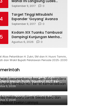
3
Mahal Ini Langsung Ludes
Terjual
September 9, 2017
0
Target Tinggi Mitsubishi
4
Expander ‘Goyang’ Avanza
September 9, 2017
0
Kodam XIX Tuanku Tambusai
5
Dampingi Kunjungan Menhan
RI ke Yonif TP 952/Imam
Agustus 6, 2026
0
Bulqin, Perkuat Pembangunan
Satuan
 Atas Pelantikan H. Zukri, SM dan H. Husni Tamrin,
ati dan Wakil Bupati Pelalawan Periode 2025-2030
merintah
mkab Labuhanbatu Bagikan 300
dera Merah Putih, Sambut HUT ke-81
merdekaan RI
tus 5, 2026
ko Pekanbaru Lantik Sekda Baru
 Enam Pejabat Eselon Lainnya
tus 3, 2026