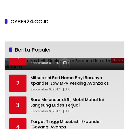
CYBER24.CO.ID
Berita Populer
Galeri Timnas U-19 Siapkan Cara Berbeda
1
Untuk Lawan Vietnam
3 Foto
September 8, 2017
0
Mitsubishi Beri Nama Bayi Barunya
2
Xpander, Low MPV Pesaing Avanza cs
September 9, 2017
0
Baru Meluncur di RI, Mobil Mahal Ini
3
Langsung Ludes Terjual
September 9, 2017
0
Target Tinggi Mitsubishi Expander
4
‘Goyang’ Avanza