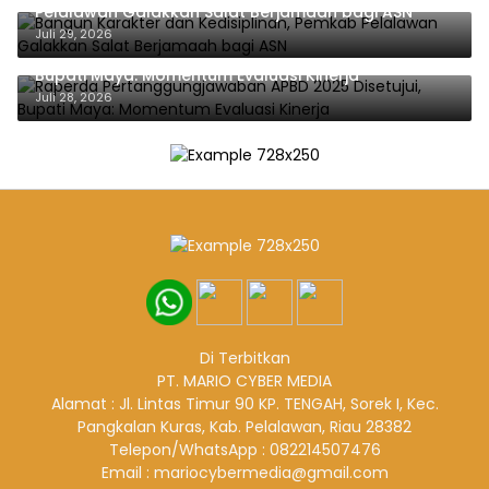
Pelalawan Galakkan Salat Berjamaah bagi ASN
Juli 29, 2026
Raperda Pertanggungjawaban APBD 2025 Disetujui,
Bupati Maya: Momentum Evaluasi Kinerja
Juli 28, 2026
Di Terbitkan
PT. MARIO CYBER MEDIA
Alamat : Jl. Lintas Timur 90 KP. TENGAH, Sorek I, Kec.
Pangkalan Kuras, Kab. Pelalawan, Riau 28382
Telepon/WhatsApp : 082214507476
Email : mariocybermedia@gmail.com