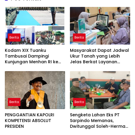
Berita
Berita
Kodam XIX Tuanku
Masyarakat Dapat Jadwal
Tambusai Dampingi
Ukur Tanah yang Lebih
Kunjungan Menhan RI ke
Jelas Berkat Layanan
Yonif TP 952/Imam Bulqin,
Pengukuran Terjadwal
Perkuat Pembangunan
Satuan
Berita
Berita
PENGGANTIAN KAPOLRI
Sengketa Lahan Eks PT
KOMPETENSI ABSOLUT
Sarpindo Memanas,
PRESIDEN
Dwitunggal Soleh-Herman
Boyong Pakar Lingkungan