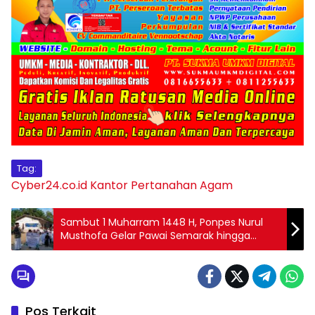
Tag:
Cyber24.co.id
Kantor Pertanahan Agam
Sambut 1 Muharram 1448 H, Ponpes Nurul
Musthofa Gelar Pawai Semarak hingga
Wisuda Tahfidz Al-Qur’an
Pos Terkait