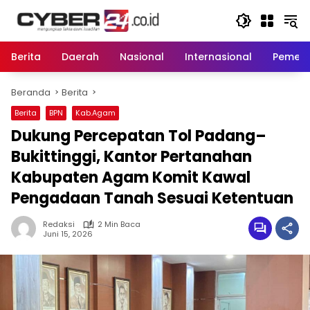
Langsung
ke
konten
Berita
Daerah
Nasional
Internasional
Pemeri
Beranda
Berita
Berita
BPN
Kab.Agam
Dukung Percepatan Tol Padang–
Bukittinggi, Kantor Pertanahan
Kabupaten Agam Komit Kawal
Pengadaan Tanah Sesuai Ketentuan
Redaksi
2 Min Baca
Juni 15, 2026