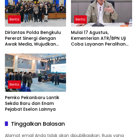
Berita
Berita
Dirlantas Polda Bengkulu
Mulai 17 Agustus,
Pererat Sinergi dengan
Kementerian ATR/BPN Uji
Awak Media, Wujudkan
Coba Layanan Peralihan
Informasi yang Edukatif
Hak 10 Hari di 15 Kantah
dan Berkualitas
Berita
Pemko Pekanbaru Lantik
Sekda Baru dan Enam
Pejabat Eselon Lainnya
Tinggalkan Balasan
Alamat email Anda tidak akan dipublikasikan.
Ruas yang