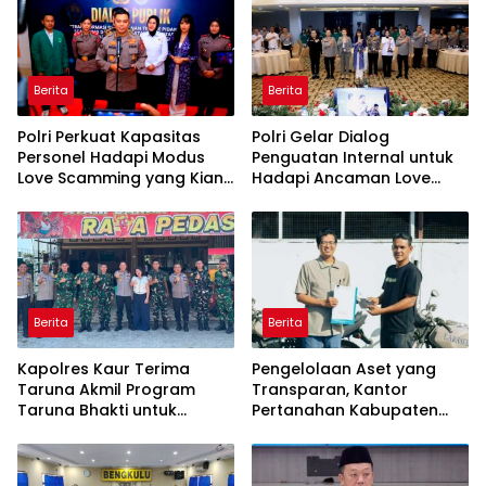
Ekonomi Daerah
Berita
Berita
Polri Perkuat Kapasitas
Polri Gelar Dialog
Personel Hadapi Modus
Penguatan Internal untuk
Love Scamming yang Kian
Hadapi Ancaman Love
Kompleks
Scamming di Era Digital
Berita
Berita
Kapolres Kaur Terima
Pengelolaan Aset yang
Taruna Akmil Program
Transparan, Kantor
Taruna Bhakti untuk
Pertanahan Kabupaten
Mendukung MPLS Sekolah
Agam Serahkan BMN
Rakyat Kabupaten Kaur
kepada Pemenang Lelang