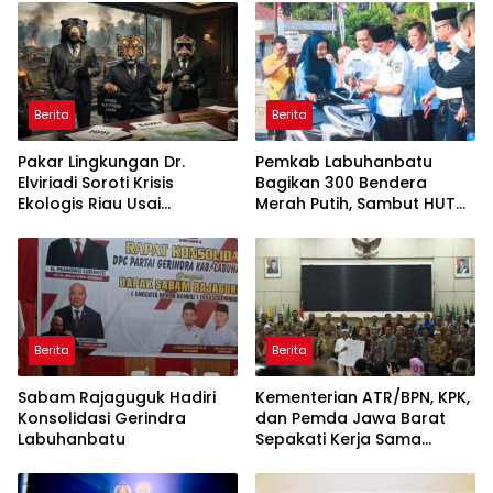
ke Pulau Rupat
Berita
Berita
Pakar Lingkungan Dr.
Pemkab Labuhanbatu
Elviriadi Soroti Krisis
Bagikan 300 Bendera
Ekologis Riau Usai
Merah Putih, Sambut HUT
Rentetan Serangan
ke-81 Kemerdekaan RI
Monyet, Harimau, dan
Beruang Terhadap Warga
Berita
Berita
Sabam Rajaguguk Hadiri
Kementerian ATR/BPN, KPK,
Konsolidasi Gerindra
dan Pemda Jawa Barat
Labuhanbatu
Sepakati Kerja Sama
dalam Upaya Pencegahan
Korupsi serta Penguatan