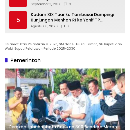
September 9, 2017
0
Kodam XIX Tuanku Tambusai Dampingi
5
Kunjungan Menhan RI ke Yonif TP
952/Imam Bulqin, Perkuat Pembangunan
Agustus 6, 2026
0
Satuan
Selamat Atas Pelantikan H. Zukri, SM dan H. Husni Tamrin, SH Bupati dan
Wakil Bupati Pelalawan Periode 2025-2030
Pemerintah
Pemkab Labuhanbatu Bagikan 300 Bendera Merah