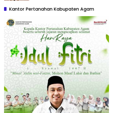
Linqkungan Aman dan Ramah Anak
Berita
Juli 23, 2026
Terbitkan Surat Edaran Percepatan
Sertipikasi Tanah MBR, Menteri Nusron:
Manfaat Program Pemerintah Dapat
Dirasakan Secara Utuh
Berita
Juli 21, 2026
Kantor Pertanahan Kabupaten Agam