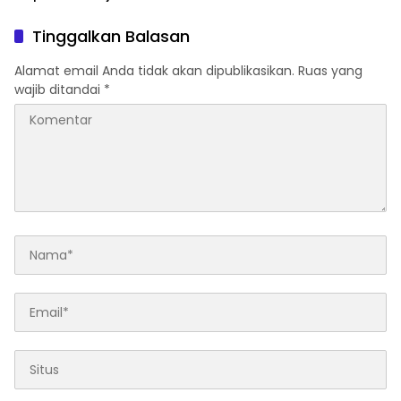
Berita
Evaluasi Semester II, Sekjen
ATR/BPN Targetkan
Capaian Kinerja 98% untuk
Tahun 2026
Tinggalkan Balasan
Alamat email Anda tidak akan dipublikasikan.
Ruas yang
wajib ditandai
*