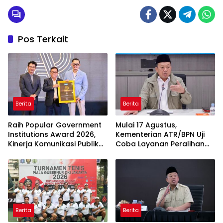
Tag:
Cyber24.co.id
Guru
Hari Guru Nasional
HUT PGRI
Rancang Regulasi yang Berpihak pada
Rakyat Kecil, Kementerian ATR/BPN
Tingkatkan Kompetensi SDM dalam
Penyusunan Peraturan
Pos Terkait
Berita
Berita
Raih Popular Government
Mulai 17 Agustus,
Institutions Award 2026,
Kementerian ATR/BPN Uji