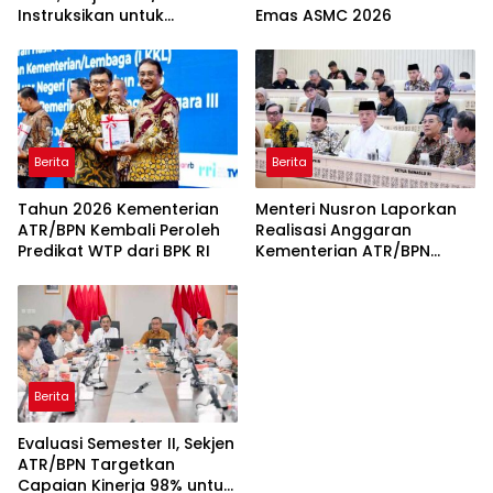
Ramah Anak
Pemerintah Dapat
Dirasakan Secara Utuh
Berita
Berita
Buka Penyusunan RKA-KL
Prestasi Mendunia, Siswi
2027, Sekjen ATR/BPN
SDN 18 Rantau Selatan Raih
Instruksikan untuk
Emas ASMC 2026
Utamakan Transformasi
Layanan Pertanahan dan
Penataan Ruang
Berita
Berita
Tahun 2026 Kementerian
Menteri Nusron Laporkan
ATR/BPN Kembali Peroleh
Realisasi Anggaran
Predikat WTP dari BPK RI
Kementerian ATR/BPN
Tahun 2025 kepada Komisi
II DPR RI