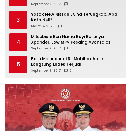
Pesta Yoga Internasional Bakal Digelar di
1
Jakarta
September 8, 2017
0
Galeri Timnas U-19 Siapkan Cara Berbeda
2
Untuk Lawan Vietnam
September 8, 2017
0
Sosok New Nissan Livina Terungkap, Apa
3
Kata NMI?
Maret 14, 2023
0
Mitsubishi Beri Nama Bayi Barunya
4
Xpander, Low MPV Pesaing Avanza cs
September 9, 2017
0
Baru Meluncur di RI, Mobil Mahal Ini
5
Langsung Ludes Terjual
September 9, 2017
0