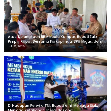
Pemko Pekanbaru Lantik Sekda Baru dan Enam
Pejabat Eselon Lainnya
Agustus 3, 2026
Atasi Kelangkaan BBM Kuala Kampar, Bupati Zukri
Pimpin Rapat Bersama Forkopimda, BPH Migas, dan
Pertamina
Juli 31, 2026