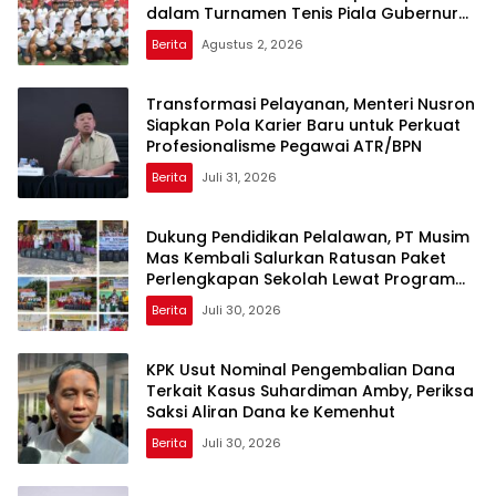
Mulai 17 Agustus, Kementerian ATR/BPN
Uji Coba Layanan Peralihan Hak 10 Hari di
15 Kantah
Berita
Agustus 4, 2026
Bangun Soliditas Melalui Olahraga,
Kementerian ATR/BPN Berpartisipasi
dalam Turnamen Tenis Piala Gubernur
DKI Jakarta 2026
Berita
Agustus 2, 2026
Transformasi Pelayanan, Menteri Nusron
Siapkan Pola Karier Baru untuk Perkuat
Profesionalisme Pegawai ATR/BPN
Berita
Juli 31, 2026
Dukung Pendidikan Pelalawan, PT Musim
Mas Kembali Salurkan Ratusan Paket
Perlengkapan Sekolah Lewat Program
GNOTA