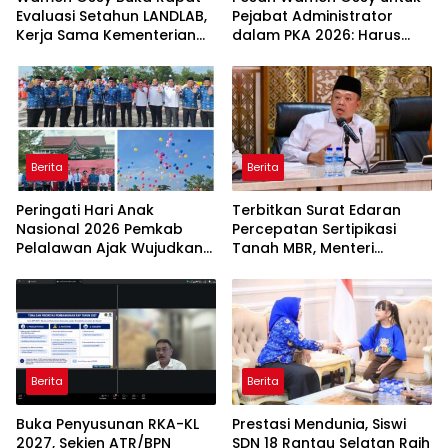
Paket Perlengkapan
Amby, Periksa Saksi Aliran
Sekolah Lewat Program
Dana ke Kemenhut
GNOTA
Berita
Berita
Wamen Ossy Buka Rapat
Pesan Wamen Ossy untuk
Evaluasi Setahun LANDLAB,
Pejabat Administrator
Kerja Sama Kementerian
dalam PKA 2026: Harus
ATR/BPN Bersama JICA
Jadi Arsitek Perubahan
Berita
Berita
Peringati Hari Anak
Terbitkan Surat Edaran
Nasional 2026 Pemkab
Percepatan Sertipikasi
Pelalawan Ajak Wujudkan
Tanah MBR, Menteri
Linqkungan Aman dan
Nusron: Manfaat Program