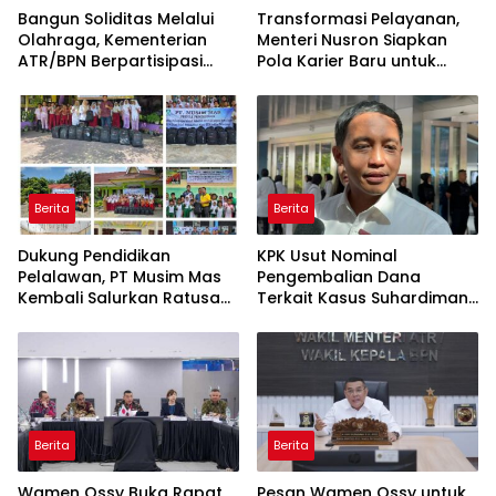
Kinerja Komunikasi Publik
Coba Layanan Peralihan
Kementerian ATR/BPN
Hak 10 Hari di 15 Kantah
Kembali Diakui
Berita
Berita
Bangun Soliditas Melalui
Transformasi Pelayanan,
Olahraga, Kementerian
Menteri Nusron Siapkan
ATR/BPN Berpartisipasi
Pola Karier Baru untuk
dalam Turnamen Tenis
Perkuat Profesionalisme
Piala Gubernur DKI Jakarta
Pegawai ATR/BPN
2026
Berita
Berita
Dukung Pendidikan
KPK Usut Nominal
Pelalawan, PT Musim Mas
Pengembalian Dana
Kembali Salurkan Ratusan
Terkait Kasus Suhardiman