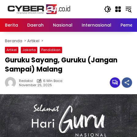
Langsung
ke
konten
Berita
Daerah
Nasional
Internasional
Pemeri
Beranda
Artikel
Artikel
Jakarta
Pendidikan
Guruku Sayang, Guruku (Jangan
Sampai) Malang
Redaksi
6 Min Baca
November 25, 2025