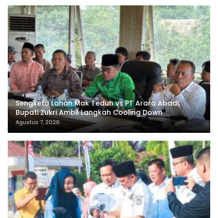
Selamat Atas Pelantikan H. Zukri, SM dan H. Husni Tamrin, SH Bupati dan
Wakil Bupati Pelalawan Periode 2025-2030
Pemerintah
Sengketa Lahan Mak Teduh vs PT Arara Abadi,
Bupati Zukri Ambil Langkah Cooling Down
Agustus 7, 2026