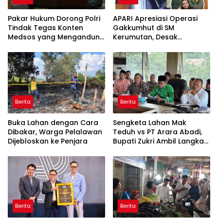
Pakar Hukum Dorong Polri
APARI Apresiasi Operasi
Tindak Tegas Konten
Gakkumhut di SM
Medsos yang Mengandung
Kerumutan, Desak
Provokasi
Pengusutan Tuntas
Jaringan Pembalak Liar
Berita
Berita
Buka Lahan dengan Cara
Sengketa Lahan Mak
Dibakar, Warga Pelalawan
Teduh vs PT Arara Abadi,
Dijebloskan ke Penjara
Bupati Zukri Ambil Langkah
Cooling Down
Berita
Berita