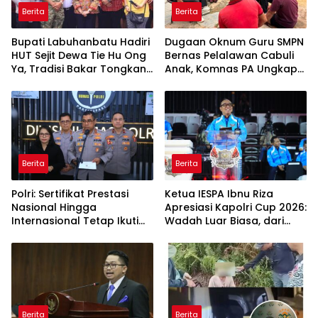
Berita
Berita
Bupati Labuhanbatu Hadiri
Dugaan Oknum Guru SMPN
HUT Sejit Dewa Tie Hu Ong
Bernas Pelalawan Cabuli
Ya, Tradisi Bakar Tongkang
Anak, Komnas PA Ungkap
Meriah di Sei Berombang
Laporan Sudah Masuk
Polres Sejak Juli
Berita
Berita
Polri: Sertifikat Prestasi
Ketua IESPA Ibnu Riza
Nasional Hingga
Apresiasi Kapolri Cup 2026:
Internasional Tetap Ikuti
Wadah Luar Biasa, dari
Tahapan Seleksi
Polres hingga Panggung
Rekrutmen Polri
Nasional
Berita
Berita