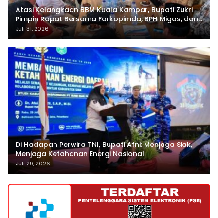
Atasi Kelangkaan BBM Kuala Kampar, Bupati Zukri
Pimpin Rapat Bersama Forkopimda, BPH Migas, dan
Pertamina
Juli 31, 2026
Di Hadapan Perwira TNI, Bupati Afni: Menjaga Siak,
Menjaga Ketahanan Energi Nasional
Juli 29, 2026