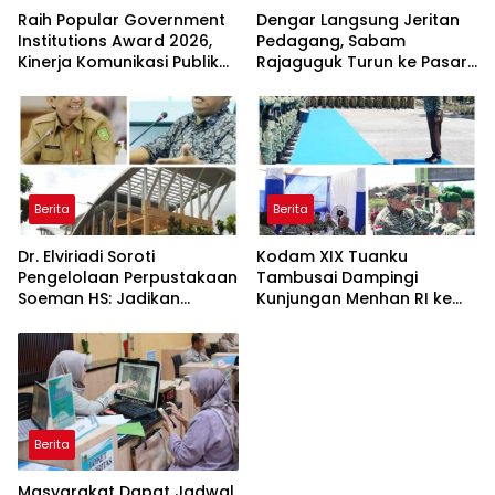
Raih Popular Government
Dengar Langsung Jeritan
Institutions Award 2026,
Pedagang, Sabam
Kinerja Komunikasi Publik
Rajaguguk Turun ke Pasar
Kementerian ATR/BPN
Gelugur Rantauprapat
Kembali Diakui
Berita
Berita
Dr. Elviriadi Soroti
Kodam XIX Tuanku
Pengelolaan Perpustakaan
Tambusai Dampingi
Soeman HS: Jadikan
Kunjungan Menhan RI ke
Lokomotif Budaya dan
Yonif TP 952/Imam Bulqin,
Kawah Candradimuka
Perkuat Pembangunan
Intelektual
Satuan
Berita
Masyarakat Dapat Jadwal