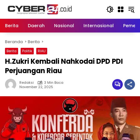
Langsung
ke
konten
Berita
Daerah
Nasional
Internasional
Pemeri
Beranda
Berita
Berita
Politik
RIAU
H.Zukri Kembali Nahkodai DPD PDI
Perjuangan Riau
Redaksi
3 Min Baca
November 22, 2025