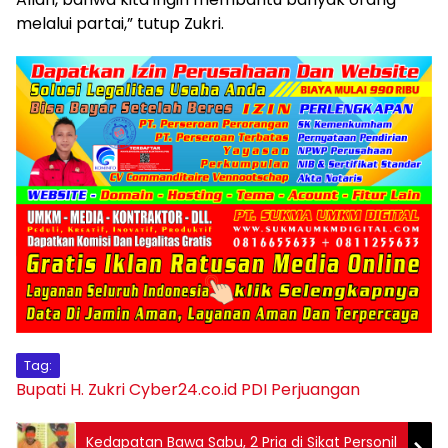
melalui partai,” tutup Zukri.
Tag:
Bupati H. Zukri
Cyber24.co.id
PDI Perjuangan
Kedapatan Bawa Sabu, 2 Pria di Sikat Personil