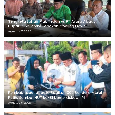
Sengketa Lahan Mak Teduh vs PT Arara Abadi,
Bupati Zukri Ambil Langkah Cooling Down
Agustus 7, 2026
Pemkab Labuhanbatu Bagikan 300 Bendera Merah
Putih, Sambut HUT ke-81 Kemerdekaan RI
Agustus 5, 2026