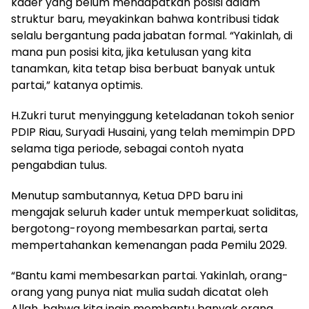
kader yang belum mendapatkan posisi dalam
struktur baru, meyakinkan bahwa kontribusi tidak
selalu bergantung pada jabatan formal. “Yakinlah, di
mana pun posisi kita, jika ketulusan yang kita
tanamkan, kita tetap bisa berbuat banyak untuk
partai,” katanya optimis.
​H.Zukri turut menyinggung keteladanan tokoh senior
PDIP Riau, Suryadi Husaini, yang telah memimpin DPD
selama tiga periode, sebagai contoh nyata
pengabdian tulus.
​Menutup sambutannya, Ketua DPD baru ini
mengajak seluruh kader untuk memperkuat soliditas,
bergotong-royong membesarkan partai, serta
mempertahankan kemenangan pada Pemilu 2029.
​“Bantu kami membesarkan partai. Yakinlah, orang-
orang yang punya niat mulia sudah dicatat oleh
Allah, bahwa kita ingin membantu banyak orang