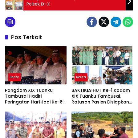
Polsek IX-X
Pos Terkait
Berita
Berita
Pangdam XIX Tuanku
BAKTIKES HUT Ke-1 Kodam
Tambusai Hadiri
XIX Tuanku Tambusai,
Peringatan Hari Jadi Ke-69
Ratusan Pasien Disiapkan
Provinsi Riau
Jalani Operasi Gratis