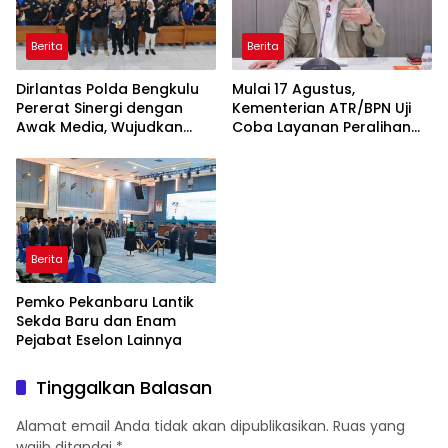
Berita
Berita
Dirlantas Polda Bengkulu
Mulai 17 Agustus,
Pererat Sinergi dengan
Kementerian ATR/BPN Uji
Awak Media, Wujudkan
Coba Layanan Peralihan
Informasi yang Edukatif
Hak 10 Hari di 15 Kantah
dan Berkualitas
Berita
Pemko Pekanbaru Lantik
Sekda Baru dan Enam
Pejabat Eselon Lainnya
Tinggalkan Balasan
Alamat email Anda tidak akan dipublikasikan.
Ruas yang
wajib ditandai
*