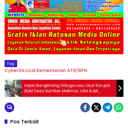
Tag:
Cyber24.co.id
Kementerian ATR/BPN
Kejari Bangkinang Diduga Lesu Usut Korupsi
BUM Desa Sumber Makmur, LSM AJAK
Layangkan Ultimatum!
Pos Terkait