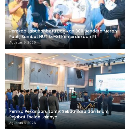
Pemkab Labuhanbatu Bagikan 300 Bendera Merah
Putih, Sambut HUT ke-81 Kemerdekaan RI
Agustus 5, 2026
Pemko Pekanbaru Lantik Sekda Baru dan Enam
Pejabat Eselon Lainnya
Agustus 3, 2026