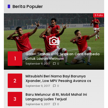
Berita Populer
3 Foto
Galeri Timnas U-19 Siapkan Cara Berbeda
1
Untuk Lawan Vietnam
September 8, 2017
0
Mitsubishi Beri Nama Bayi Barunya
2
Xpander, Low MPV Pesaing Avanza cs
September 9, 2017
0
Baru Meluncur di RI, Mobil Mahal Ini
3
Langsung Ludes Terjual
September 9, 2017
0