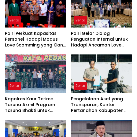
Berita
Berita
Polri Perkuat Kapasitas
Polri Gelar Dialog
Personel Hadapi Modus
Penguatan Internal untuk
Love Scamming yang Kian
Hadapi Ancaman Love
Kompleks
Scamming di Era Digital
Berita
Berita
Kapolres Kaur Terima
Pengelolaan Aset yang
Taruna Akmil Program
Transparan, Kantor
Taruna Bhakti untuk
Pertanahan Kabupaten
Mendukung MPLS Sekolah
Agam Serahkan BMN
Rakyat Kabupaten Kaur
kepada Pemenang Lelang