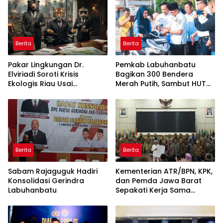
Berita
Berita
Pakar Lingkungan Dr.
Pemkab Labuhanbatu
Elviriadi Soroti Krisis
Bagikan 300 Bendera
Ekologis Riau Usai
Merah Putih, Sambut HUT
Rentetan Serangan
ke-81 Kemerdekaan RI
Monyet, Harimau, dan
Beruang Terhadap Warga
Berita
Berita
Sabam Rajaguguk Hadiri
Kementerian ATR/BPN, KPK,
Konsolidasi Gerindra
dan Pemda Jawa Barat
Labuhanbatu
Sepakati Kerja Sama
dalam Upaya Pencegahan
Korupsi serta Penguatan
Ekonomi Daerah