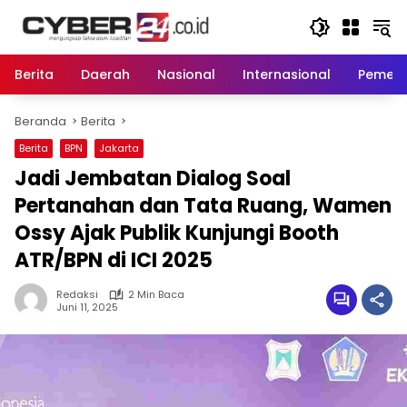
Langsung
ke
konten
Berita
Daerah
Nasional
Internasional
Pemeri
Beranda
Berita
Berita
BPN
Jakarta
Jadi Jembatan Dialog Soal
Pertanahan dan Tata Ruang, Wamen
Ossy Ajak Publik Kunjungi Booth
ATR/BPN di ICI 2025
Redaksi
2 Min Baca
Juni 11, 2025