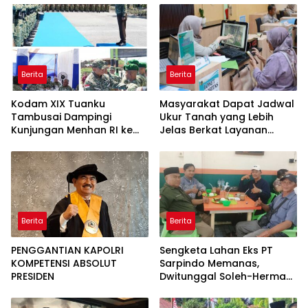
Berita
Berita
Kodam XIX Tuanku
Masyarakat Dapat Jadwal
Tambusai Dampingi
Ukur Tanah yang Lebih
Kunjungan Menhan RI ke
Jelas Berkat Layanan
Yonif TP 952/Imam Bulqin,
Pengukuran Terjadwal
Perkuat Pembangunan
Satuan
Berita
Berita
PENGGANTIAN KAPOLRI
Sengketa Lahan Eks PT
KOMPETENSI ABSOLUT
Sarpindo Memanas,
PRESIDEN
Dwitunggal Soleh-Herman
Boyong Pakar Lingkungan
ke Pulau Rupat