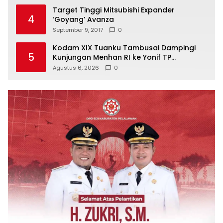
Target Tinggi Mitsubishi Expander
4
‘Goyang’ Avanza
September 9, 2017
0
Kodam XIX Tuanku Tambusai Dampingi
5
Kunjungan Menhan RI ke Yonif TP
952/Imam Bulqin, Perkuat Pembangunan
Agustus 6, 2026
0
Satuan