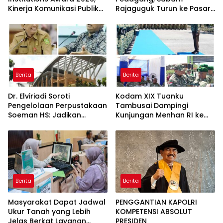
Kinerja Komunikasi Publik
Rajaguguk Turun ke Pasar
Kementerian ATR/BPN
Gelugur Rantauprapat
Kembali Diakui
Berita
Berita
Dr. Elviriadi Soroti
Kodam XIX Tuanku
Pengelolaan Perpustakaan
Tambusai Dampingi
Soeman HS: Jadikan
Kunjungan Menhan RI ke
Lokomotif Budaya dan
Yonif TP 952/Imam Bulqin,
Kawah Candradimuka
Perkuat Pembangunan
Intelektual
Satuan
Berita
Berita
Masyarakat Dapat Jadwal
PENGGANTIAN KAPOLRI
Ukur Tanah yang Lebih
KOMPETENSI ABSOLUT
Jelas Berkat Layanan
PRESIDEN