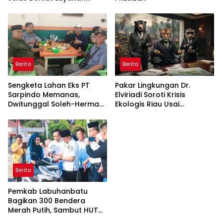
Pengukuran Terjadwal
Berita
Berita
Sengketa Lahan Eks PT
Pakar Lingkungan Dr.
Sarpindo Memanas,
Elviriadi Soroti Krisis
Dwitunggal Soleh-Herman
Ekologis Riau Usai
Boyong Pakar Lingkungan
Rentetan Serangan
ke Pulau Rupat
Monyet, Harimau, dan
Beruang Terhadap Warga
Berita
Pemkab Labuhanbatu
Bagikan 300 Bendera
Merah Putih, Sambut HUT
ke-81 Kemerdekaan RI