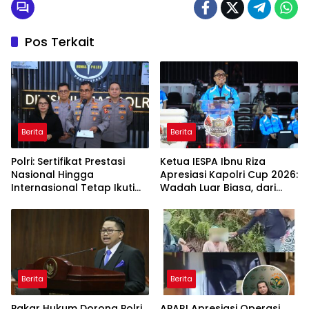
Pos Terkait
Berita
Berita
Polri: Sertifikat Prestasi
Ketua IESPA Ibnu Riza
Nasional Hingga
Apresiasi Kapolri Cup 2026:
Internasional Tetap Ikuti
Wadah Luar Biasa, dari
Tahapan Seleksi
Polres hingga Panggung
Rekrutmen Polri
Nasional
Berita
Berita
Pakar Hukum Dorong Polri
APARI Apresiasi Operasi