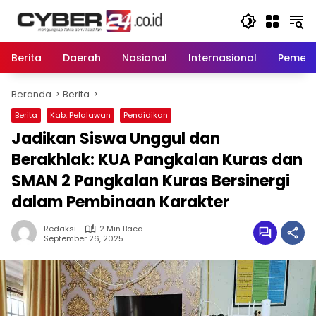
Langsung
ke
konten
Berita
Daerah
Nasional
Internasional
Pemeri
Beranda
Berita
Berita
Kab. Pelalawan
Pendidikan
Jadikan Siswa Unggul dan
Berakhlak: KUA Pangkalan Kuras dan
SMAN 2 Pangkalan Kuras Bersinergi
dalam Pembinaan Karakter
Redaksi
2 Min Baca
September 26, 2025