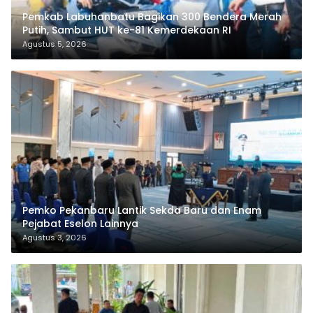
Pemkab Labuhanbatu Bagikan 300 Bendera Merah
Putih, Sambut HUT ke-81 Kemerdekaan RI
Agustus 5, 2026
Pemko Pekanbaru Lantik Sekda Baru dan Enam
Pejabat Eselon Lainnya
Agustus 3, 2026