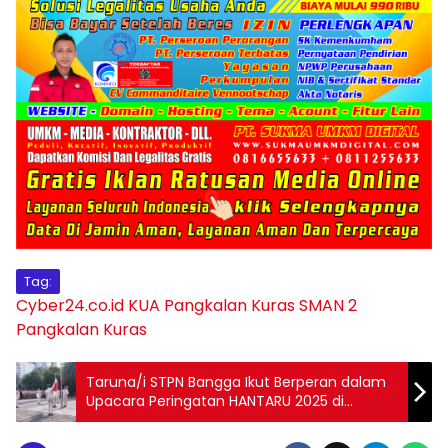
Tag:
Cyber24.co.id
KUA Pangkalan Kuras
SMAN 2
Pangkalan Kuras
Taruna/i STPN Bangga Ikut Berperan dalam
Upacara Peringatan HANTARU 2025 di
Kementerian ATR/BPN