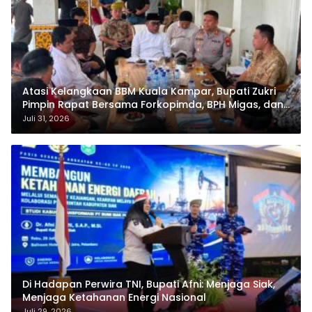
Atasi Kelangkaan BBM Kuala Kampar, Bupati Zukri
Pimpin Rapat Bersama Forkopimda, BPH Migas, dan
Pertamina
Juli 31, 2026
Di Hadapan Perwira TNI, Bupati Afni: Menjaga Siak,
Menjaga Ketahanan Energi Nasional
Juli 29, 2026