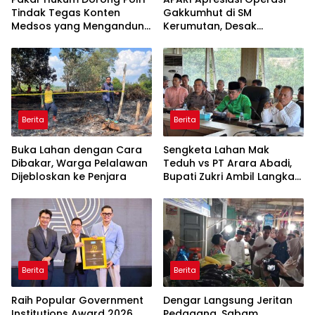
Tindak Tegas Konten
Gakkumhut di SM
Medsos yang Mengandung
Kerumutan, Desak
Provokasi
Pengusutan Tuntas
Jaringan Pembalak Liar
Berita
Berita
Buka Lahan dengan Cara
Sengketa Lahan Mak
Dibakar, Warga Pelalawan
Teduh vs PT Arara Abadi,
Dijebloskan ke Penjara
Bupati Zukri Ambil Langkah
Cooling Down
Berita
Berita
Raih Popular Government
Dengar Langsung Jeritan
Institutions Award 2026,
Pedagang, Sabam