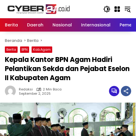
Langsung
ke
konten
Berita
Daerah
Nasional
Internasional
Pemeri
Beranda
Berita
Berita
BPN
Kab.Agam
Kepala Kantor BPN Agam Hadiri
Pelantikan Sekda dan Pejabat Eselon
II Kabupaten Agam
Redaksi
2 Min Baca
September 2, 2025