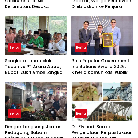
Gakkumhut di SM
Dibakar, Warga Pelalawan
Kerumutan, Desak
Dijebloskan ke Penjara
Pengusutan Tuntas
Jaringan Pembalak Liar
Berita
Berita
Sengketa Lahan Mak
Raih Popular Government
Teduh vs PT Arara Abadi,
Institutions Award 2026,
Bupati Zukri Ambil Langkah
Kinerja Komunikasi Publik
Cooling Down
Kementerian ATR/BPN
Kembali Diakui
Berita
Berita
Dengar Langsung Jeritan
Dr. Elviriadi Soroti
Pedagang, Sabam
Pengelolaan Perpustakaan