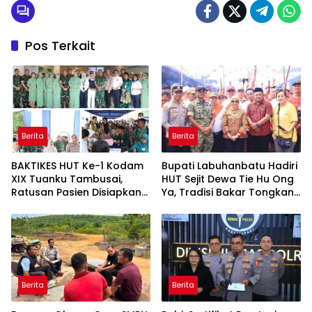
Pos Terkait
Berita
Berita
BAKTIKES HUT Ke-1 Kodam
Bupati Labuhanbatu Hadiri
XIX Tuanku Tambusai,
HUT Sejit Dewa Tie Hu Ong
Ratusan Pasien Disiapkan
Ya, Tradisi Bakar Tongkang
Jalani Operasi Gratis
Meriah di Sei Berombang
Berita
Berita