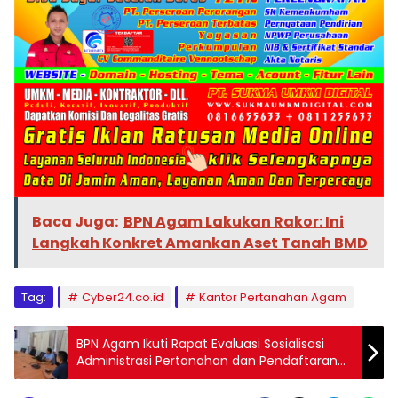
Baca Juga:
BPN Agam Lakukan Rakor: Ini
Langkah Konkret Amankan Aset Tanah BMD
Tag:
Cyber24.co.id
Kantor Pertanahan Agam
BPN Agam Ikuti Rapat Evaluasi Sosialisasi
Administrasi Pertanahan dan Pendaftaran
Tanah Ulayat