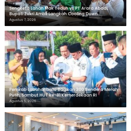
Sengketa Lahan Mak Teduh vs PT Arara Abadi,
Bupati Zukri Ambil Langkah Cooling Down
Agustus 7, 2026
Pemkab Labuhanbatu Bagikan 300 Bendera Merah
Putih, Sambut HUT ke-81 Kemerdekaan RI
Agustus 5, 2026