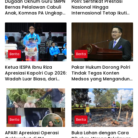
Dugaan Oknum Guru SMPN
Polri: Sertifikat Prestasi
Bernas Pelalawan Cabuli
Nasional Hingga
Anak, Komnas PA Ungkap
Internasional Tetap Ikuti
Laporan Sudah Masuk
Tahapan Seleksi
Polres Sejak Juli
Rekrutmen Polri
Berita
Berita
Ketua IESPA Ibnu Riza
Pakar Hukum Dorong Polri
Apresiasi Kapolri Cup 2026:
Tindak Tegas Konten
Wadah Luar Biasa, dari
Medsos yang Mengandung
Polres hingga Panggung
Provokasi
Nasional
Berita
Berita
APARI Apresiasi Operasi
Buka Lahan dengan Cara