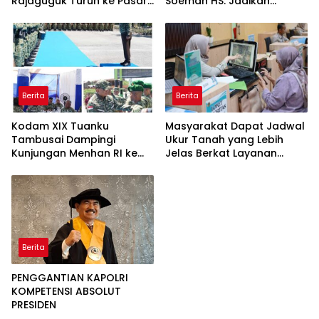
Rajaguguk Turun ke Pasar
Soeman HS: Jadikan
Gelugur Rantauprapat
Lokomotif Budaya dan
Kawah Candradimuka
Intelektual
Berita
Berita
Kodam XIX Tuanku
Masyarakat Dapat Jadwal
Tambusai Dampingi
Ukur Tanah yang Lebih
Kunjungan Menhan RI ke
Jelas Berkat Layanan
Yonif TP 952/Imam Bulqin,
Pengukuran Terjadwal
Perkuat Pembangunan
Satuan
Berita
PENGGANTIAN KAPOLRI
KOMPETENSI ABSOLUT
PRESIDEN