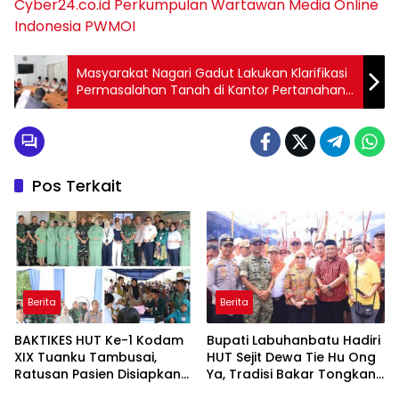
Cyber24.co.id
Perkumpulan Wartawan Media Online
Indonesia
PWMOI
Masyarakat Nagari Gadut Lakukan Klarifikasi
Permasalahan Tanah di Kantor Pertanahan
Kabupaten Agam
Pos Terkait
Berita
Berita
BAKTIKES HUT Ke-1 Kodam
Bupati Labuhanbatu Hadiri
XIX Tuanku Tambusai,
HUT Sejit Dewa Tie Hu Ong
Ratusan Pasien Disiapkan
Ya, Tradisi Bakar Tongkang
Jalani Operasi Gratis
Meriah di Sei Berombang