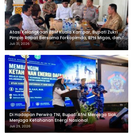
Atasi Kelangkaan BBM Kuala Kampar, Bupati Zukri
Pimpin Rapat Bersama Forkopimda, BPH Migas, dan
Pertamina
Juli 31, 2026
Di Hadapan Perwira TNI, Bupati Afni: Menjaga Siak,
Menjaga Ketahanan Energi Nasional
Juli 29, 2026