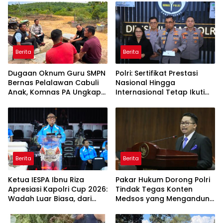
Berita
Berita
Dugaan Oknum Guru SMPN
Polri: Sertifikat Prestasi
Bernas Pelalawan Cabuli
Nasional Hingga
Anak, Komnas PA Ungkap
Internasional Tetap Ikuti
Laporan Sudah Masuk
Tahapan Seleksi
Polres Sejak Juli
Rekrutmen Polri
Berita
Berita
Ketua IESPA Ibnu Riza
Pakar Hukum Dorong Polri
Apresiasi Kapolri Cup 2026:
Tindak Tegas Konten
Wadah Luar Biasa, dari
Medsos yang Mengandung
Polres hingga Panggung
Provokasi
Nasional