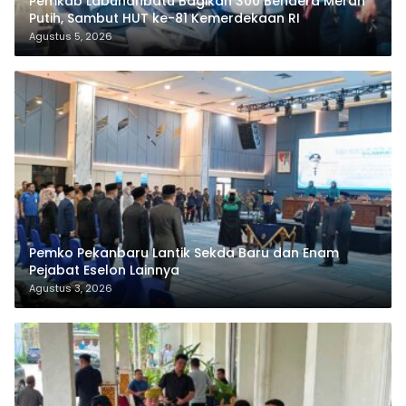
Pemkab Labuhanbatu Bagikan 300 Bendera Merah
Putih, Sambut HUT ke-81 Kemerdekaan RI
Agustus 5, 2026
Pemko Pekanbaru Lantik Sekda Baru dan Enam
Pejabat Eselon Lainnya
Agustus 3, 2026