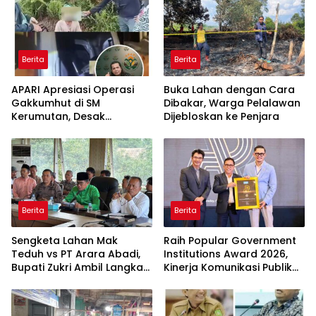
Berita
Berita
APARI Apresiasi Operasi
Buka Lahan dengan Cara
Gakkumhut di SM
Dibakar, Warga Pelalawan
Kerumutan, Desak
Dijebloskan ke Penjara
Pengusutan Tuntas
Jaringan Pembalak Liar
Berita
Berita
Sengketa Lahan Mak
Raih Popular Government
Teduh vs PT Arara Abadi,
Institutions Award 2026,
Bupati Zukri Ambil Langkah
Kinerja Komunikasi Publik
Cooling Down
Kementerian ATR/BPN
Kembali Diakui