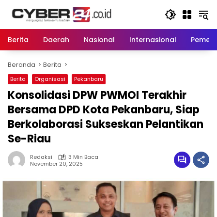
Langsung
ke
konten
Berita
Daerah
Nasional
Internasional
Pemeri
Beranda
Berita
Berita
Organisasi
Pekanbaru
Konsolidasi DPW PWMOI Terakhir
Bersama DPD Kota Pekanbaru, Siap
Berkolaborasi Sukseskan Pelantikan
Se-Riau
Redaksi
3 Min Baca
November 20, 2025