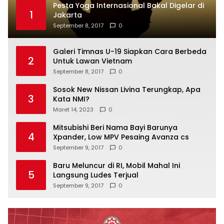
Pesta Yoga Internasional Bakal Digelar di
1
Jakarta
September 8, 2017
0
Galeri Timnas U-19 Siapkan Cara Berbeda
2
Untuk Lawan Vietnam
September 8, 2017
0
Sosok New Nissan Livina Terungkap, Apa
3
Kata NMI?
Maret 14, 2023
0
Mitsubishi Beri Nama Bayi Barunya
4
Xpander, Low MPV Pesaing Avanza cs
September 9, 2017
0
Baru Meluncur di RI, Mobil Mahal Ini
5
Langsung Ludes Terjual
September 9, 2017
0