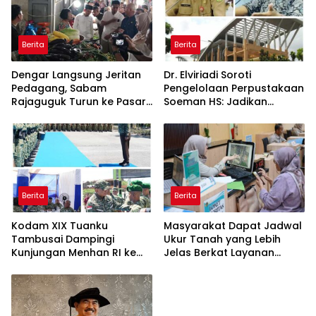
Berita
Berita
Dengar Langsung Jeritan
Dr. Elviriadi Soroti
Pedagang, Sabam
Pengelolaan Perpustakaan
Rajaguguk Turun ke Pasar
Soeman HS: Jadikan
Gelugur Rantauprapat
Lokomotif Budaya dan
Kawah Candradimuka
Intelektual
Berita
Berita
Kodam XIX Tuanku
Masyarakat Dapat Jadwal
Tambusai Dampingi
Ukur Tanah yang Lebih
Kunjungan Menhan RI ke
Jelas Berkat Layanan
Yonif TP 952/Imam Bulqin,
Pengukuran Terjadwal
Perkuat Pembangunan
Satuan