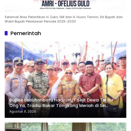
Selamat Atas Pelantikan H. Zukri, SM dan H. Husni Tamrin, SH Bupati dan
Wakil Bupati Pelalawan Periode 2025-2030
Pemerintah
Bupati Labuhanbatu Hadiri HUT Sejit Dewa Tie Hu
Ong Ya, Tradisi Bakar Tongkang Meriah di Sei
Berombang
Agustus 8, 2026