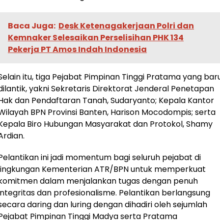
Baca Juga:
Desk Ketenagakerjaan Polri dan
Kemnaker Selesaikan Perselisihan PHK 134
Pekerja PT Amos Indah Indonesia
Selain itu, tiga Pejabat Pimpinan Tinggi Pratama yang bar
dilantik, yakni Sekretaris Direktorat Jenderal Penetapan
Hak dan Pendaftaran Tanah, Sudaryanto; Kepala Kantor
Wilayah BPN Provinsi Banten, Harison Mocodompis; serta
Kepala Biro Hubungan Masyarakat dan Protokol, Shamy
Ardian.
Pelantikan ini jadi momentum bagi seluruh pejabat di
lingkungan Kementerian ATR/BPN untuk memperkuat
komitmen dalam menjalankan tugas dengan penuh
integritas dan profesionalisme. Pelantikan berlangsung
secara daring dan luring dengan dihadiri oleh sejumlah
Pejabat Pimpinan Tinggi Madya serta Pratama