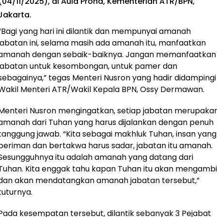
(04/11/2025), di Aula Prona, Kementerian ATR/BPN,
Jakarta.
“Bagi yang hari ini dilantik dan mempunyai amanah
jabatan ini, selama masih ada amanah itu, manfaatkan
amanah dengan sebaik-baiknya. Jangan memanfaatkan
jabatan untuk kesombongan, untuk pamer dan
sebagainya,” tegas Menteri Nusron yang hadir didampingi
Wakil Menteri ATR/Wakil Kepala BPN, Ossy Dermawan.
Menteri Nusron mengingatkan, setiap jabatan merupaka
amanah dari Tuhan yang harus dijalankan dengan penuh
tanggung jawab. “Kita sebagai makhluk Tuhan, insan yang
beriman dan bertakwa harus sadar, jabatan itu amanah.
Sesungguhnya itu adalah amanah yang datang dari
Tuhan. Kita enggak tahu kapan Tuhan itu akan mengambi
dan akan mendatangkan amanah jabatan tersebut,”
tuturnya.
Pada kesempatan tersebut, dilantik sebanyak 3 Pejabat