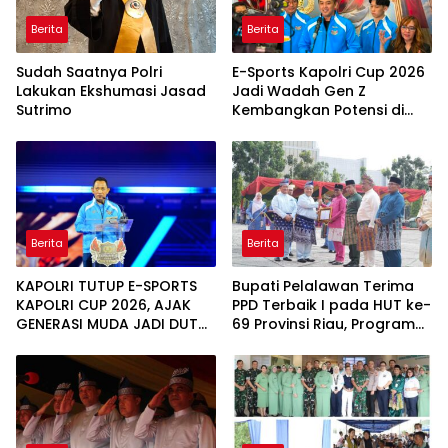
Berita
Berita
Sudah Saatnya Polri
E-Sports Kapolri Cup 2026
Lakukan Ekshumasi Jasad
Jadi Wadah Gen Z
Sutrimo
Kembangkan Potensi di
Ekosistem Digital
Berita
Berita
KAPOLRI TUTUP E-SPORTS
Bupati Pelalawan Terima
KAPOLRI CUP 2026, AJAK
PPD Terbaik I pada HUT ke-
GENERASI MUDA JADI DUTA
69 Provinsi Riau, Program
KAMTIBMAS DAN AKTIF
Santunan Anak Yatim Jadi
LAPORKAN GANGGUAN KE
Sorotan
110