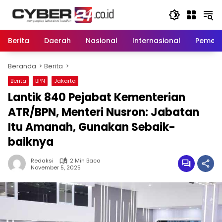
Langsung
ke
konten
Berita
Daerah
Nasional
Internasional
Pemeri
Beranda
Berita
Berita
BPN
Jakarta
Lantik 840 Pejabat Kementerian
ATR/BPN, Menteri Nusron: Jabatan
Itu Amanah, Gunakan Sebaik-
baiknya
Redaksi
2 Min Baca
November 5, 2025