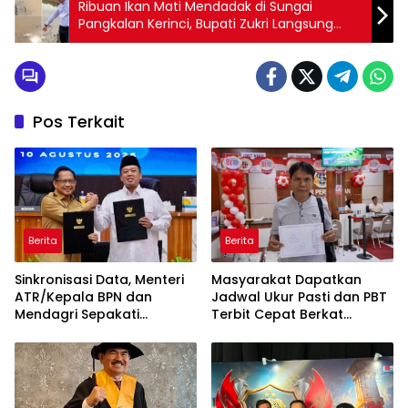
Ribuan Ikan Mati Mendadak di Sungai
Pangkalan Kerinci, Bupati Zukri Langsung
Sidak Lokasi
Pos Terkait
Berita
Berita
Sinkronisasi Data, Menteri
Masyarakat Dapatkan
ATR/Kepala BPN dan
Jadwal Ukur Pasti dan PBT
Mendagri Sepakati
Terbit Cepat Berkat
Pengintegrasian NIB dan
Layanan Pengukuran
NOP
Terjadwal