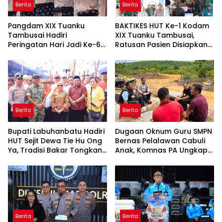
Berita
Berita
Pangdam XIX Tuanku
BAKTIKES HUT Ke-1 Kodam
Tambusai Hadiri
XIX Tuanku Tambusai,
Peringatan Hari Jadi Ke-69
Ratusan Pasien Disiapkan
Provinsi Riau
Jalani Operasi Gratis
Berita
Berita
Bupati Labuhanbatu Hadiri
Dugaan Oknum Guru SMPN
HUT Sejit Dewa Tie Hu Ong
Bernas Pelalawan Cabuli
Ya, Tradisi Bakar Tongkang
Anak, Komnas PA Ungkap
Meriah di Sei Berombang
Laporan Sudah Masuk
Polres Sejak Juli
Berita
Berita