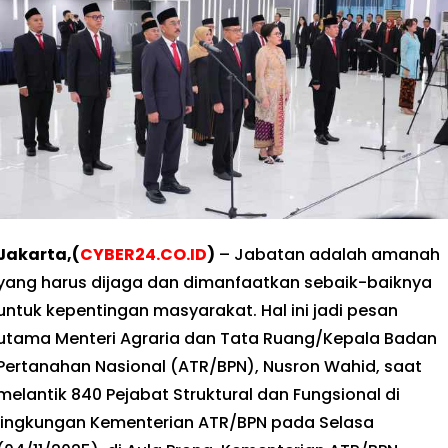
Jakarta,(
CYBER24.CO.ID
)
– Jabatan adalah amanah
yang harus dijaga dan dimanfaatkan sebaik-baiknya
untuk kepentingan masyarakat. Hal ini jadi pesan
utama Menteri Agraria dan Tata Ruang/Kepala Badan
Pertanahan Nasional (ATR/BPN), Nusron Wahid, saat
melantik 840 Pejabat Struktural dan Fungsional di
lingkungan Kementerian ATR/BPN pada Selasa