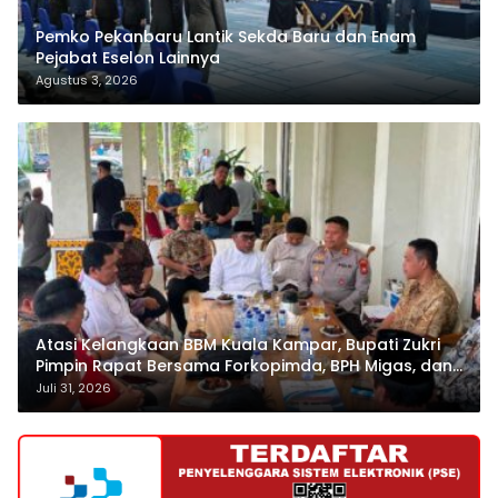
Pemko Pekanbaru Lantik Sekda Baru dan Enam
Pejabat Eselon Lainnya
Agustus 3, 2026
Atasi Kelangkaan BBM Kuala Kampar, Bupati Zukri
Pimpin Rapat Bersama Forkopimda, BPH Migas, dan
Pertamina
Juli 31, 2026