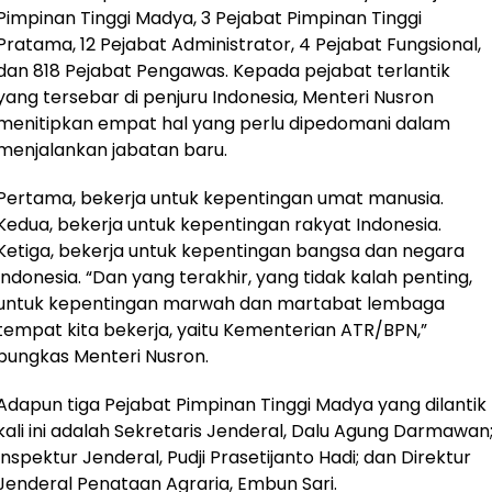
Pimpinan Tinggi Madya, 3 Pejabat Pimpinan Tinggi
Pratama, 12 Pejabat Administrator, 4 Pejabat Fungsional,
dan 818 Pejabat Pengawas. Kepada pejabat terlantik
yang tersebar di penjuru Indonesia, Menteri Nusron
menitipkan empat hal yang perlu dipedomani dalam
menjalankan jabatan baru.
Pertama, bekerja untuk kepentingan umat manusia.
Kedua, bekerja untuk kepentingan rakyat Indonesia.
Ketiga, bekerja untuk kepentingan bangsa dan negara
Indonesia. “Dan yang terakhir, yang tidak kalah penting,
untuk kepentingan marwah dan martabat lembaga
tempat kita bekerja, yaitu Kementerian ATR/BPN,”
pungkas Menteri Nusron.
Adapun tiga Pejabat Pimpinan Tinggi Madya yang dilantik
kali ini adalah Sekretaris Jenderal, Dalu Agung Darmawan
Inspektur Jenderal, Pudji Prasetijanto Hadi; dan Direktur
Jenderal Penataan Agraria, Embun Sari.