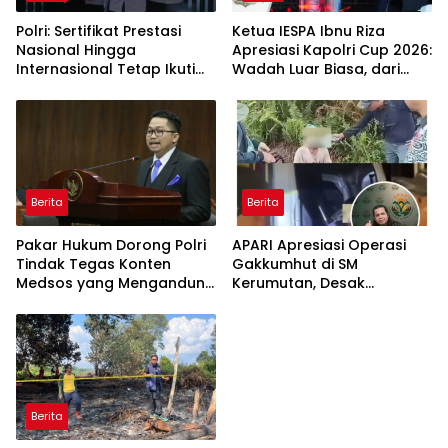
Polri: Sertifikat Prestasi
Ketua IESPA Ibnu Riza
Nasional Hingga
Apresiasi Kapolri Cup 2026:
Internasional Tetap Ikuti
Wadah Luar Biasa, dari
Tahapan Seleksi
Polres hingga Panggung
Rekrutmen Polri
Nasional
Berita
Berita
Pakar Hukum Dorong Polri
APARI Apresiasi Operasi
Tindak Tegas Konten
Gakkumhut di SM
Medsos yang Mengandung
Kerumutan, Desak
Provokasi
Pengusutan Tuntas
Jaringan Pembalak Liar
Berita