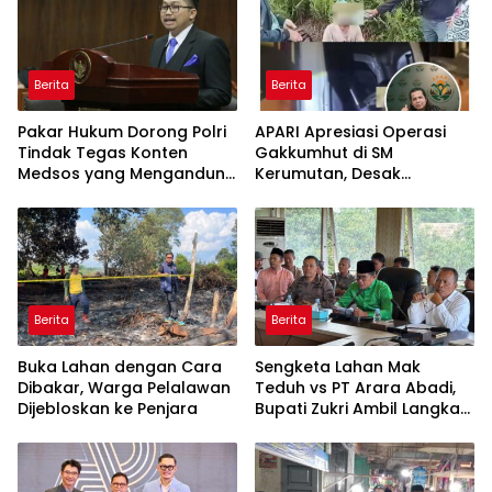
Berita
Berita
Pakar Hukum Dorong Polri
APARI Apresiasi Operasi
Tindak Tegas Konten
Gakkumhut di SM
Medsos yang Mengandung
Kerumutan, Desak
Provokasi
Pengusutan Tuntas
Jaringan Pembalak Liar
Berita
Berita
Buka Lahan dengan Cara
Sengketa Lahan Mak
Dibakar, Warga Pelalawan
Teduh vs PT Arara Abadi,
Dijebloskan ke Penjara
Bupati Zukri Ambil Langkah
Cooling Down