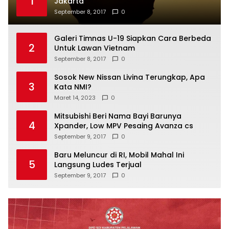
1
Jakarta
September 8, 2017
0
Galeri Timnas U-19 Siapkan Cara Berbeda
2
Untuk Lawan Vietnam
September 8, 2017
0
Sosok New Nissan Livina Terungkap, Apa
3
Kata NMI?
Maret 14, 2023
0
Mitsubishi Beri Nama Bayi Barunya
4
Xpander, Low MPV Pesaing Avanza cs
September 9, 2017
0
Baru Meluncur di RI, Mobil Mahal Ini
5
Langsung Ludes Terjual
September 9, 2017
0