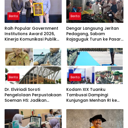
Berita
Berita
Raih Popular Government
Dengar Langsung Jeritan
Institutions Award 2026,
Pedagang, Sabam
Kinerja Komunikasi Publik
Rajaguguk Turun ke Pasar
Kementerian ATR/BPN
Gelugur Rantauprapat
Kembali Diakui
Berita
Berita
Dr. Elviriadi Soroti
Kodam XIX Tuanku
Pengelolaan Perpustakaan
Tambusai Dampingi
Soeman HS: Jadikan
Kunjungan Menhan RI ke
Lokomotif Budaya dan
Yonif TP 952/Imam Bulqin,
Kawah Candradimuka
Perkuat Pembangunan
Intelektual
Satuan