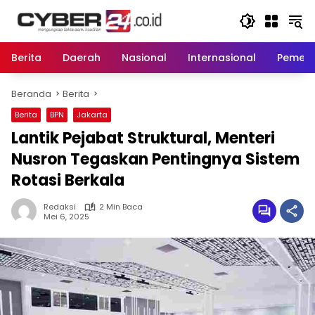
Langsung
ke
konten
Berita
Daerah
Nasional
Internasional
Pemeri
Beranda
Berita
Berita
BPN
Jakarta
Lantik Pejabat Struktural, Menteri
Nusron Tegaskan Pentingnya Sistem
Rotasi Berkala
Redaksi
2 Min Baca
Mei 6, 2025