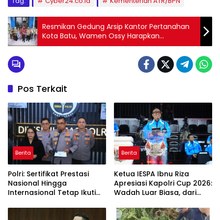
Tag:
Cyber24.co.id
Kementerian ATR/BPN
Resmikan Gedung Arsip Kantor Pertanahan
Kota Batu, Wamen Ossy Harapkan
Pelayanan Pertanahan Meningkat
Pos Terkait
Berita
Berita
Polri: Sertifikat Prestasi
Ketua IESPA Ibnu Riza
Nasional Hingga
Apresiasi Kapolri Cup 2026:
Internasional Tetap Ikuti
Wadah Luar Biasa, dari
Tahapan Seleksi
Polres hingga Panggung
Rekrutmen Polri
Nasional