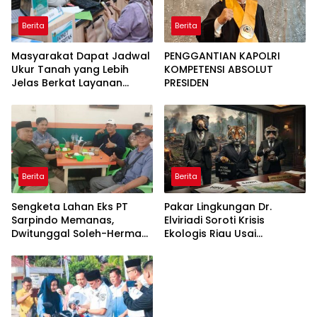
Berita
Berita
Masyarakat Dapat Jadwal
PENGGANTIAN KAPOLRI
Ukur Tanah yang Lebih
KOMPETENSI ABSOLUT
Jelas Berkat Layanan
PRESIDEN
Pengukuran Terjadwal
Berita
Berita
Sengketa Lahan Eks PT
Pakar Lingkungan Dr.
Sarpindo Memanas,
Elviriadi Soroti Krisis
Dwitunggal Soleh-Herman
Ekologis Riau Usai
Boyong Pakar Lingkungan
Rentetan Serangan
ke Pulau Rupat
Monyet, Harimau, dan
Beruang Terhadap Warga