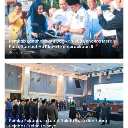
Pemkab Labuhanbatu Bagikan 300 Bendera Merah
Putih, Sambut HUT ke-81 Kemerdekaan RI
Agustus 5, 2026
Pemko Pekanbaru Lantik Sekda Baru dan Enam
Pejabat Eselon Lainnya